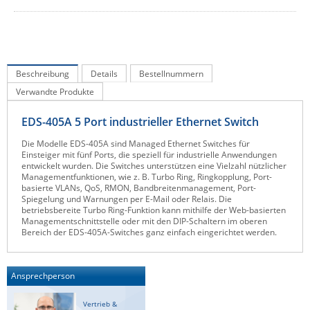
IEC Lock
Ihse
Kerlink
Beschreibung
Details
Bestellnummern
Kramer Electronics
Verwandte Produkte
KVM TEC
EDS-405A 5 Port industrieller Ethernet Switch
Legrand
Die Modelle EDS-405A sind Managed Ethernet Switches für
LigoWave
Einsteiger mit fünf Ports, die speziell für industrielle Anwendungen
entwickelt wurden. Die Switches unterstützen eine Vielzahl nützlicher
Milesight
Managementfunktionen, wie z. B. Turbo Ring, Ringkopplung, Port-
basierte VLANs, QoS, RMON, Bandbreitenmanagement, Port-
Moxa
Spiegelung und Warnungen per E-Mail oder Relais. Die
betriebsbereite Turbo Ring-Funktion kann mithilfe der Web-basierten
Netio
Managementschnittstelle oder mit den DIP-Schaltern im oberen
Bereich der EDS-405A-Switches ganz einfach eingerichtet werden.
Panorama Antennas
PatchSee
Ansprechperson
Power Kingdom
Poynting
Vertrieb &