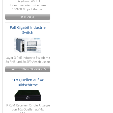
Entry-Level 4G LTE
Industrierouter mit einem
10/100 Mbps Ethernet
ICR-2031
PoE-Gigabit Industrie
Switch
Layer 3 PoE Industrie Switch mit
8x RJ45 und 2x SFP Anschlüssen
Lynx 3510-E-F2G-P8G-LV
16x Quellen auf 4x
Bildschirme
IP KVM Receiver für die Anzeige
von 16x Quellen auf 4x