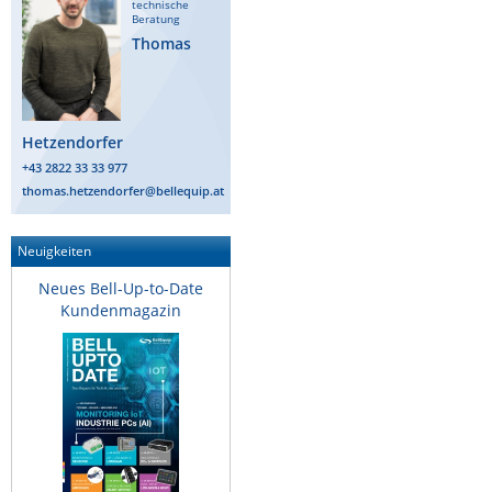
technische
Beratung
Raritan
Thomas
Riello UPS
Server Technology
Siretta
Hetzendorfer
SIRIO Antenne
+43 2822 33 33 977
thomas.hetzendorfer@bellequip.at
Sunbird
Tactical Software
Neuigkeiten
TEKTELIC
Neues Bell-Up-to-Date
Teltonika
Kundenmagazin
Unwired Networks
Vision
WATTECO
Westermo
Yuasa