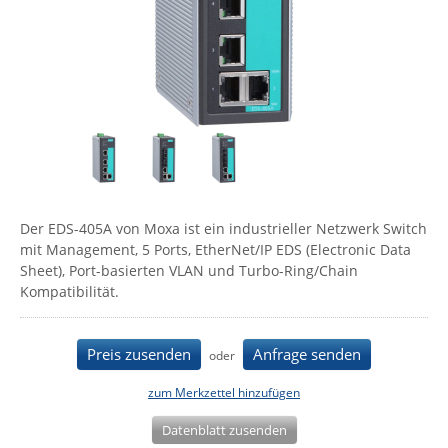
Comet System
Energiemessung
Energieverteilung
IP, WLAN & GSM Sensorik
IoT - Internet of Things
CompleTech
IPC, Industrielle Netzwerktechnik & WLAN
Contemporary Controls
Datenlogger
Remote I/O
Industrielle Netzwerktechnik / Kommunikation
Industrielle Computer
Sonstige
Digi
Eaton
Wi-Fi - WLAN - Wireless
Serverräume
RMA / Rücksendung / Support
Elsys
IT Netzwerktechnik / Kommunikation
Enginko - mcf88
Der EDS-405A von Moxa ist ein industrieller Netzwerk Switch
Fokus Technologies
mit Management, 5 Ports, EtherNet/IP EDS (Electronic Data
Sheet), Port-basierten VLAN und Turbo-Ring/Chain
Gefen
Kompatibilität.
Gude
Guntermann & Drunck
Preis zusenden
Anfrage senden
oder
High Sec Labs
zum Merkzettel hinzufügen
HW group
Datenblatt zusenden
Icron