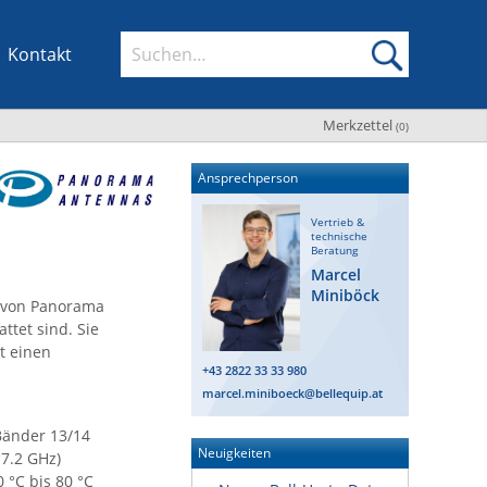
Kontakt
Merkzettel
(
0
)
Ansprechperson
Vertrieb &
technische
Beratung
Marcel
Miniböck
n von Panorama
tet sind. Sie
t einen
+43 2822 33 33 980
marcel.miniboeck@bellequip.at
Bänder 13/14
Neuigkeiten
7.2 GHz)
 °C bis 80 °C