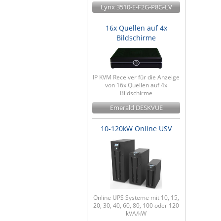
Lynx 3510-E-F2G-P8G-LV
16x Quellen auf 4x
Bildschirme
IP KVM Receiver für die Anzeige
von 16x Quellen auf 4x
Bildschirme
Emerald DESKVUE
10-120kW Online USV
Online UPS Systeme mit 10, 15,
20, 30, 40, 60, 80, 100 oder 120
kVA/kW