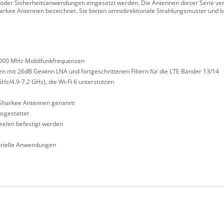
t- oder Sicherheitsanwendungen eingesetzt werden. Die Antennen dieser Serie ve
arkee Antennen bezeichnet. Sie bieten omnidirektionale Strahlungsmuster und b
6000 MHz Mobilfunkfrequenzen
 mit 26dB Gewinn LNA und fortgeschrittenen Filtern für die LTE Bänder 13/14
z/4.9-7.2 GHz), die Wi-Fi 6 unterstützen
 Sharkee Antennen genannt
sgestattet
eelen befestigt werden
ustrielle Anwendungen