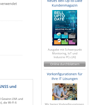
Neues Bell-Up-to-Date
n verwendet
Kundenmagazin
Ausgabe mit Schwerpunkt
Monitoring, IoT und
Industrie PCs (AI)
Online durchblättern
Vorkonfigurationen für
Ihre IT Lösungen
/GNSS und
dB Gewinn LNA und
, die Wi-Fi 6
Wir bieten Vorkonfigurationen,