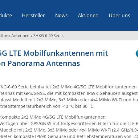
dukte
Hersteller
News
Aktionen
Über uns
ilfunk Antennen
»
SHKG-6-60 Serie
5G LTE Mobilfunkantennen mit
on Panorama Antennas
KG-6-60 Serie beinhaltet 2x2 MiMo 4G/5G LTE Mobilfunkantenne
tennas mit GPS/GNSS, die mit kompakten IP69K Gehäusen ausgestat
fasst Modell mit 2x2 MiMo, 3x3 MiMo oder 4x4 MiMo Wi-Fi und ha
triebstemperaturbereich von -40 °C bis 80 °C.
Kompakte 2x2 MiMo 4G/5G LTE Mobilfunkantennen
Verfügen über GPS/GNSS mit fortgeschrittenen Filtern für die LTE 
Modelle mit 2x2 MiMo, 3x3 MiMo oder 4x4 MiMo Wi-Fi (2.4 GHz/4.9-
Bieten kompakte IP69K Gehäuse und Betriebstemperaturen von -40