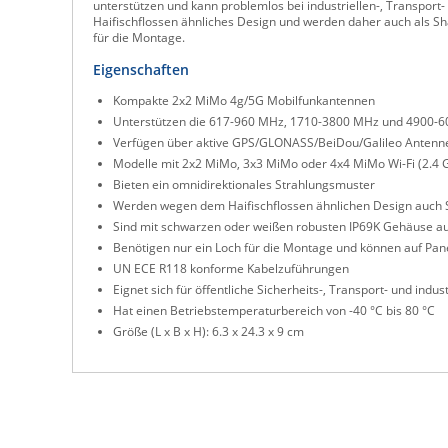
unterstützen und kann problemlos bei industriellen-, Transpor
Haifischflossen ähnliches Design und werden daher auch als Sh
für die Montage.
Eigenschaften
Kompakte 2x2 MiMo 4g/5G Mobilfunkantennen
Unterstützen die 617-960 MHz, 1710-3800 MHz und 4900-
Verfügen über aktive GPS/GLONASS/BeiDou/Galileo Antennen
Modelle mit 2x2 MiMo, 3x3 MiMo oder 4x4 MiMo Wi-Fi (2.4 GH
Bieten ein omnidirektionales Strahlungsmuster
Werden wegen dem Haifischflossen ähnlichen Design auch
Sind mit schwarzen oder weißen robusten IP69K Gehäuse au
Benötigen nur ein Loch für die Montage und können auf Pan
UN ECE R118 konforme Kabelzuführungen
Eignet sich für öffentliche Sicherheits-, Transport- und ind
Hat einen Betriebstemperaturbereich von -40 °C bis 80 °C
Größe (L x B x H): 6.3 x 24.3 x 9 cm