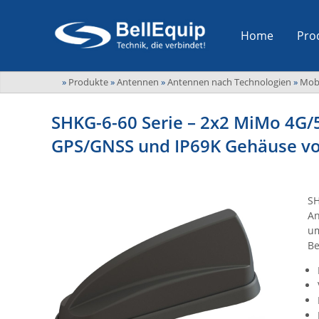
Home
Pro
»
Produkte
»
Antennen
»
Antennen nach Technologien
»
Mob
SHKG-6-60 Serie – 2x2 MiMo 4G/
GPS/GNSS und IP69K Gehäuse v
SH
An
um
Be