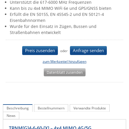
Unterstützt die 617-6000 MHz Frequenzen
IEC Lock
Kann bis zu 4x4 MIMO WiFi 6e und GPS/GNSS bieten
Erfüllt die EN 50155, EN 45545-2 und EN 50121-4
Ihse
Eisenbahnnormen
Kerlink
Wurde für den Einsatz in Zügen, Bussen und
Straßenbahnen entwickelt
Kramer Electronics
KVM TEC
Preis zusenden
Anfrage senden
oder
Legrand
LigoWave
zum Merkzettel hinzufügen
Milesight
Datenblatt zusenden
Moxa
Netio
Panorama Antennas
PatchSee
Beschreibung
Bestellnummern
Verwandte Produkte
News
Power Kingdom
Poynting
TRNM[G]4-6-60-[X] – 4x4 MIMO 4G/5G