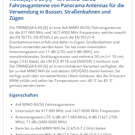
Fahrzeugantenne von Panorama Antennas für die
Raritan
Verwendung in Bussen, Straßenbahnen und
Riello UPS
Zügen
Server Technology
Die TRNM[G]4-6-60-[X] ist eine 4x4 MIMO 4G/5G Fahrzeugantenne
für die 617-960 MHz und 1427-6000 MHz Frequenzen, welche sowohl
Siretta
die EN 50155, EN 45545-2 als auch die EN 50121-4
Eisenbahnnormen erfüllt und daher in Zügen, Straßenbahnen und
SIRIO Antenne
Bussen verwendet werden kann. Sie hat einen maximalen
Antennengewinn von 11 dBi (LTE) und 9 dBi (WiFi), ein
Sunbird
omnidirektionales Strahlungsmuster und mehrere 50 cm (+/- 10 cm)
lange CS32 Kabel, die UN ECE R118 und EN45545-2 konform sind.
Tactical Software
Die TRNM[G]4-6-60-[X] ist in verschiedenen Varianten verfügbar, die
bis zu 4x4 MIMO WiFi 6e und aktives GPS/GNSS bieten können. Sie
TEKTELIC
verfügt auch über ein wetterfestes Ultem Gehäuse, das die Schutzart
IP69K erfüllt und selbst bei Temperaturen von -40 °C bis 85 °C
Teltonika
genutzt werden kann.
Unwired Networks
Eigenschaften
Vision
4x4 MIMO 4G/5G Fahrzeugantenne
Unterstützt die 617-960 MHz und 1427-6000 MHz Frequenzen
WATTECO
Antennengewinn LTE: 6 dBi (617-960 MHz), 8 dBi (1427-2700
MHz), 11 dBi (3400-6000 MHz)
Westermo
Kann bis zu 4x4 MIMO WiFi 6e (2.4/5.0-7.2 GHz) bieten
Yuasa
Antennengewinn WiFi: 8 dBi (2.4 GHz), 9 dBi (5.0-7.2 GHz)