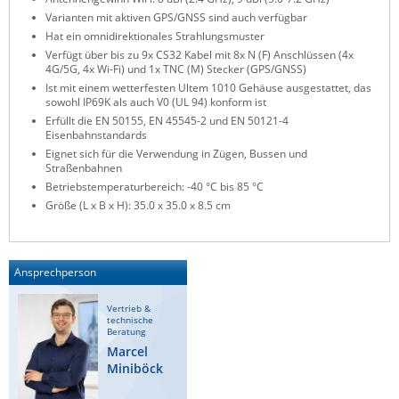
Varianten mit aktiven GPS/GNSS sind auch verfügbar
ZPE Systems
Hat ein omnidirektionales Strahlungsmuster
Verfügt über bis zu 9x CS32 Kabel mit 8x N (F) Anschlüssen (4x
4G/5G, 4x Wi-Fi) und 1x TNC (M) Stecker (GPS/GNSS)
News zu unseren Herstellern
Ist mit einem wetterfesten Ultem 1010 Gehäuse ausgestattet, das
sowohl IP69K als auch V0 (UL 94) konform ist
Erfüllt die EN 50155, EN 45545-2 und EN 50121-4
Eisenbahnstandards
Eignet sich für die Verwendung in Zügen, Bussen und
Straßenbahnen
Betriebstemperaturbereich: -40 °C bis 85 °C
Größe (L x B x H): 35.0 x 35.0 x 8.5 cm
Ansprechperson
Vertrieb &
technische
Beratung
Marcel
Miniböck