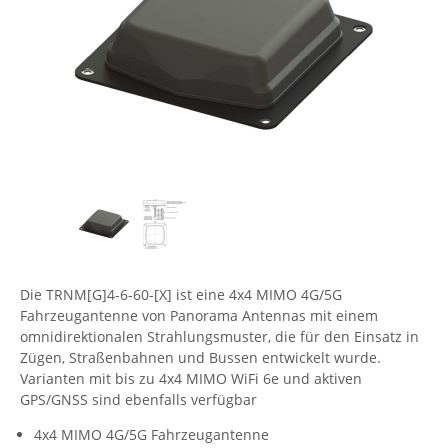
Comet System
Energiemessung
Energieverteilung
IP, WLAN & GSM Sensorik
IoT - Internet of Things
CompleTech
IPC, Industrielle Netzwerktechnik & WLAN
Contemporary Controls
Datenlogger
Remote I/O
Industrielle Netzwerktechnik / Kommunikation
Industrielle Computer
Sonstige
Digi
Eaton
Wi-Fi - WLAN - Wireless
Serverräume
RMA / Rücksendung / Support
Elsys
IT Netzwerktechnik / Kommunikation
Enginko - mcf88
Fokus Technologies
Gefen
Die TRNM[G]4-6-60-[X] ist eine 4x4 MIMO 4G/5G
Gude
Fahrzeugantenne von Panorama Antennas mit einem
omnidirektionalen Strahlungsmuster, die für den Einsatz in
Guntermann & Drunck
Zügen, Straßenbahnen und Bussen entwickelt wurde.
High Sec Labs
Varianten mit bis zu 4x4 MIMO WiFi 6e und aktiven
GPS/GNSS sind ebenfalls verfügbar
HW group
4x4 MIMO 4G/5G Fahrzeugantenne
Icron