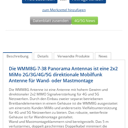
IEC Lock
zum Merkzettel hinzufügen
Ihse
Datenblatt zusenden
4G/5G News
Kerlink
Kramer Electronics
KVM TEC
Legrand
Beschreibung
Details
Verwandte Produkte
News
LigoWave
Die WMM8G-7-38 Panorama Antennas ist eine 2x2
Milesight
MiMo 2G/3G/4G/5G direktionale Mobilfunk
Moxa
Antenne für Wand- oder Mastmontage
Netio
Die WMM8G Antenne ist eine Antenne mit hohem Gewinn und
direktionaler 2x2 MIMO Signalverstärkung für 4G und 5G
Panorama Antennas
Netzwerken. Durch den Einbau zweier separat betriebenen
Breitbandelementen in einem Gehäuse ist die WMM8G ausgestattet
PatchSee
um einerseits Kunden MiMo und andererseits Vielfaltsunterstützung
für 4G und 5G Netzwerken zu bieten. Das robuste, wetterfeste
Power Kingdom
Gehäuse ist für Wandmontage gestaltet.
Wand und Mastmontageklammern sind bereitgestellt. Das 5 m
Poynting
verlustarmes, doppelt geschirmtes Doppelkabel minimiert die