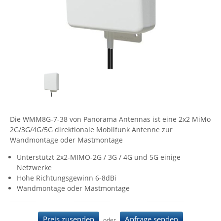
Comet System
Energiemessung
Energieverteilung
IP, WLAN & GSM Sensorik
IoT - Internet of Things
CompleTech
IPC, Industrielle Netzwerktechnik & WLAN
Contemporary Controls
Datenlogger
Remote I/O
Industrielle Netzwerktechnik / Kommunikation
Industrielle Computer
Sonstige
Digi
Eaton
Wi-Fi - WLAN - Wireless
Serverräume
RMA / Rücksendung / Support
Elsys
IT Netzwerktechnik / Kommunikation
Enginko - mcf88
Die WMM8G-7-38 von Panorama Antennas ist eine 2x2 MiMo
Fokus Technologies
2G/3G/4G/5G direktionale Mobilfunk Antenne zur
Gefen
Wandmontage oder Mastmontage
Gude
Unterstützt 2x2-MIMO-2G / 3G / 4G und 5G einige
Netzwerke
Guntermann & Drunck
Hohe Richtungsgewinn 6-8dBi
High Sec Labs
Wandmontage oder Mastmontage
HW group
Icron
Preis zusenden
Anfrage senden
oder