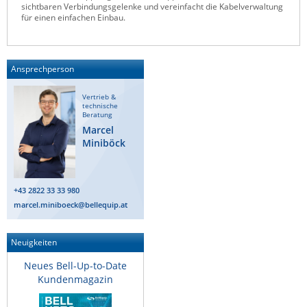
sichtbaren Verbindungsgelenke und vereinfacht die Kabelverwaltung
Raritan
für einen einfachen Einbau.
Riello UPS
Server Technology
Ansprechperson
Siretta
Vertrieb &
SIRIO Antenne
technische
Beratung
Sunbird
Marcel
Miniböck
Tactical Software
TEKTELIC
Teltonika
+43 2822 33 33 980
marcel.miniboeck@bellequip.at
Unwired Networks
Vision
Neuigkeiten
WATTECO
Neues Bell-Up-to-Date
Westermo
Kundenmagazin
Yuasa