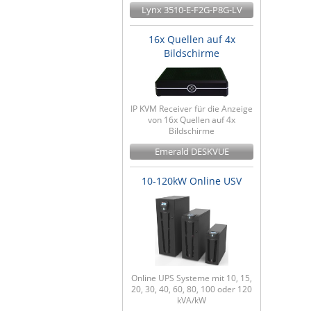
Lynx 3510-E-F2G-P8G-LV
16x Quellen auf 4x
Bildschirme
IP KVM Receiver für die Anzeige
von 16x Quellen auf 4x
Bildschirme
Emerald DESKVUE
10-120kW Online USV
Online UPS Systeme mit 10, 15,
20, 30, 40, 60, 80, 100 oder 120
kVA/kW