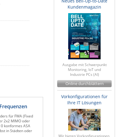
Neues Bell-Up-to-Date
r
Kundenmagazin
Ausgabe mit Schwerpunkt
Monitoring, IoT und
Industrie PCs (AI)
Online durchblättern
Vorkonfigurationen für
Ihre IT Lösungen
 Frequenzen
ders für FWA (Fixed
der 2x2 MIMO oder
IK10 konformes ASA
st in Städten oder
Wir bieten Vorkonfigurationen,