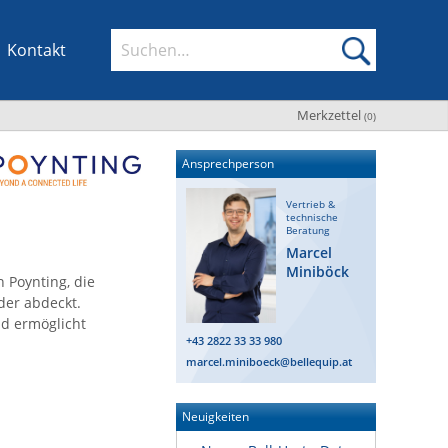
Kontakt
Merkzettel
(
0
)
Ansprechperson
Vertrieb &
technische
Beratung
Marcel
Miniböck
 Poynting, die
der abdeckt.
nd ermöglicht
+43 2822 33 33 980
marcel.miniboeck@bellequip.at
Neuigkeiten