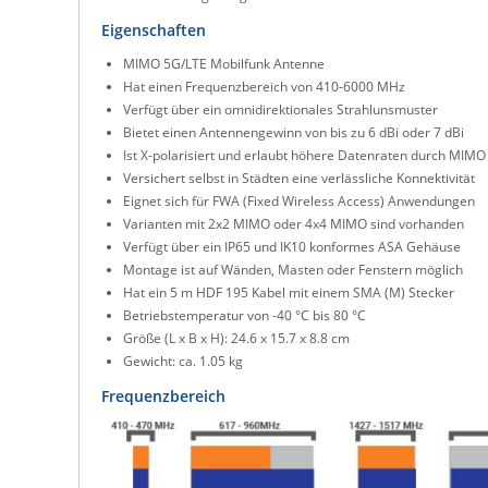
Eigenschaften
MIMO 5G/LTE Mobilfunk Antenne
Hat einen Frequenzbereich von 410-6000 MHz
Verfügt über ein omnidirektionales Strahlunsmuster
Bietet einen Antennengewinn von bis zu 6 dBi oder 7 dBi
Ist X-polarisiert und erlaubt höhere Datenraten durch MIMO
Versichert selbst in Städten eine verlässliche Konnektivität
Eignet sich für FWA (Fixed Wireless Access) Anwendungen
Varianten mit 2x2 MIMO oder 4x4 MIMO sind vorhanden
Verfügt über ein IP65 und IK10 konformes ASA Gehäuse
Montage ist auf Wänden, Masten oder Fenstern möglich
Hat ein 5 m HDF 195 Kabel mit einem SMA (M) Stecker
Betriebstemperatur von -40 °C bis 80 °C
Größe (L x B x H): 24.6 x 15.7 x 8.8 cm
Gewicht: ca. 1.05 kg
Frequenzbereich