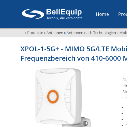
Home
Pro
»
Produkte
»
Antennen
»
Antennen nach Technologien
»
Mob
XPOL-1-5G+ - MIMO 5G/LTE Mobi
Frequenzbereich von 410-6000 
Di
ei
Si
se