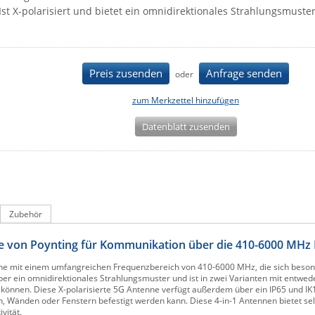
Ist X-polarisiert und bietet ein omnidirektionales Strahlungsmuste
Preis zusenden
Anfrage senden
oder
zum Merkzettel hinzufügen
Datenblatt zusenden
Zubehör
 von Poynting für Kommunikation über die 410-6000 MHz
ne mit einem umfangreichen Frequenzbereich von 410-6000 MHz, die sich beson
er ein omnidirektionales Strahlungsmuster und ist in zwei Varianten mit entwe
n können. Diese X-polarisierte 5G Antenne verfügt außerdem über ein IP65 und 
änden oder Fenstern befestigt werden kann. Diese 4-in-1 Antennen bietet selb
vität.