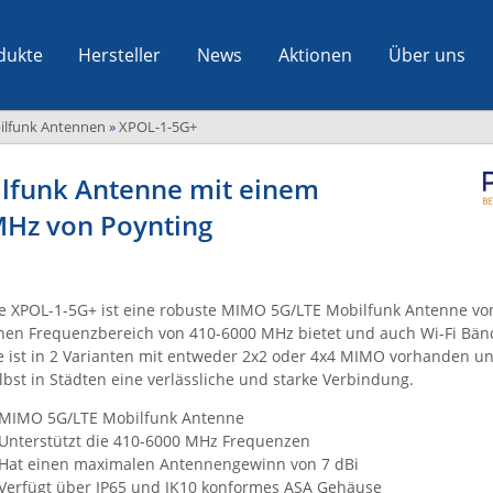
dukte
Hersteller
News
Aktionen
Über uns
ilfunk Antennen
»
XPOL-1-5G+
lfunk Antenne mit einem
MHz von Poynting
e XPOL-1-5G+ ist eine robuste MIMO 5G/LTE Mobilfunk Antenne von
nen Frequenzbereich von 410-6000 MHz bietet und auch Wi-Fi Bän
e ist in 2 Varianten mit entweder 2x2 oder 4x4 MIMO vorhanden u
lbst in Städten eine verlässliche und starke Verbindung.
MIMO 5G/LTE Mobilfunk Antenne
Unterstützt die 410-6000 MHz Frequenzen
Hat einen maximalen Antennengewinn von 7 dBi
Verfügt über IP65 und IK10 konformes ASA Gehäuse