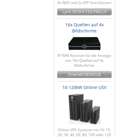
8x RJ45 und 2x SFP Anschlüssen
Lynx 3510-E-F2G-P8G-LV
16x Quellen auf 4x
Bildschirme
IP KVM Receiver für die Anzeige
von 16x Quellen auf 4x
Bildschirme
Emerald DESKVUE
10-120kW Online USV
Online UPS Systeme mit 10, 15,
20, 30, 40, 60, 80, 100 oder 120