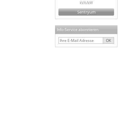
kVA/kW
Sentryum
Info-Service abonnieren
OK