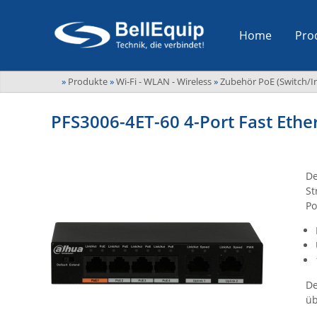
Home
Pro
»
Produkte
»
Wi-Fi - WLAN - Wireless
»
Zubehör PoE (Switch/In
PFS3006-4ET-60 4-Port Fast Eth
De
St
Po
De
üb