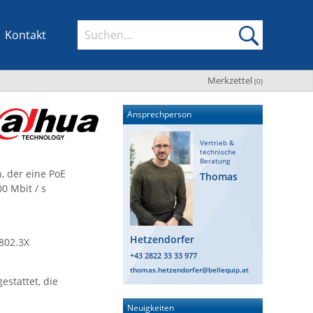
Kontakt
Merkzettel
(
0
)
Ansprechperson
Vertrieb &
technische
Beratung
, der eine PoE
Thomas
0 Mbit / s
Hetzendorfer
E802.3X
+43 2822 33 33 977
thomas.hetzendorfer@bellequip.at
estattet, die
Neuigkeiten