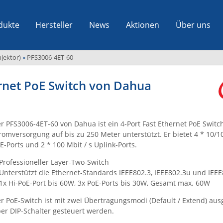
dukte
Hersteller
News
Aktionen
Über uns
jektor)
»
PFS3006-4ET-60
ernet PoE Switch von Dahua
r PFS3006-4ET-60 von Dahua ist ein 4-Port Fast Ethernet PoE Switch
romversorgung auf bis zu 250 Meter unterstützt. Er bietet 4 * 10/10
E-Ports und 2 * 100 Mbit / s Uplink-Ports.
Professioneller Layer-Two-Switch
Unterstützt die Ethernet-Standards IEEE802.3, IEEE802.3u und IEE
1x Hi-PoE-Port bis 60W, 3x PoE-Ports bis 30W, Gesamt max. 60W
r PoE-Switch ist mit zwei Übertragungsmodi (Default / Extend) ausg
er DIP-Schalter gesteuert werden.