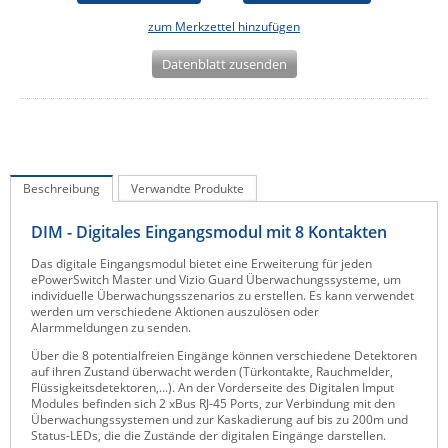
IEC Lock
zum Merkzettel hinzufügen
Ihse
Datenblatt zusenden
Kerlink
Kramer Electronics
KVM TEC
Legrand
Beschreibung
Verwandte Produkte
LigoWave
DIM - Digitales Eingangsmodul mit 8 Kontakten
Milesight
Das digitale Eingangsmodul bietet eine Erweiterung für jeden
Moxa
ePowerSwitch Master und Vizio Guard Überwachungssysteme, um
individuelle Überwachungsszenarios zu erstellen. Es kann verwendet
Netio
werden um verschiedene Aktionen auszulösen oder
Alarmmeldungen zu senden.
Panorama Antennas
Über die 8 potentialfreien Eingänge können verschiedene Detektoren
auf ihren Zustand überwacht werden (Türkontakte, Rauchmelder,
PatchSee
Flüssigkeitsdetektoren,...). An der Vorderseite des Digitalen Imput
Modules befinden sich 2 xBus RJ-45 Ports, zur Verbindung mit den
Power Kingdom
Überwachungssystemen und zur Kaskadierung auf bis zu 200m und
Status-LEDs, die die Zustände der digitalen Eingänge darstellen.
Poynting