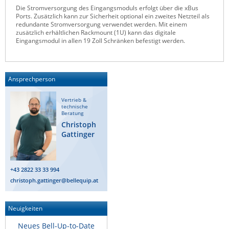
Die Stromversorgung des Eingangsmoduls erfolgt über die xBus
Raritan
Ports. Zusätzlich kann zur Sicherheit optional ein zweites Netzteil als
redundante Stromversorgung verwendet werden. Mit einem
Riello UPS
zusätzlich erhältlichen Rackmount (1U) kann das digitale
Eingangsmodul in allen 19 Zoll Schränken befestigt werden.
Server Technology
Siretta
SIRIO Antenne
Ansprechperson
Sunbird
Vertrieb &
technische
Tactical Software
Beratung
Christoph
TEKTELIC
Gattinger
Teltonika
Unwired Networks
+43 2822 33 33 994
Vision
christoph.gattinger@bellequip.at
WATTECO
Westermo
Neuigkeiten
Yuasa
Neues Bell-Up-to-Date