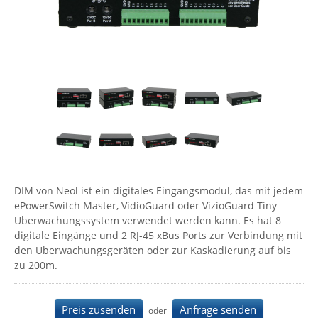
Comet System
Energiemessung
Energieverteilung
IP, WLAN & GSM Sensorik
IoT - Internet of Things
CompleTech
IPC, Industrielle Netzwerktechnik & WLAN
Contemporary Controls
Datenlogger
Remote I/O
Industrielle Netzwerktechnik / Kommunikation
Industrielle Computer
Sonstige
Digi
Eaton
Wi-Fi - WLAN - Wireless
Serverräume
RMA / Rücksendung / Support
Elsys
IT Netzwerktechnik / Kommunikation
Enginko - mcf88
Fokus Technologies
DIM von Neol ist ein digitales Eingangsmodul, das mit jedem
Gefen
ePowerSwitch Master, VidioGuard oder VizioGuard Tiny
Überwachungssystem verwendet werden kann. Es hat 8
Gude
digitale Eingänge und 2 RJ-45 xBus Ports zur Verbindung mit
Guntermann & Drunck
den Überwachungsgeräten oder zur Kaskadierung auf bis
zu 200m.
High Sec Labs
HW group
Preis zusenden
Anfrage senden
Icron
oder