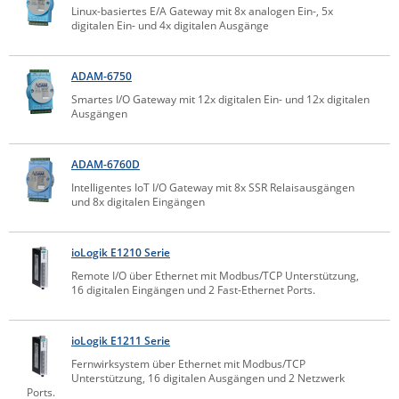
Linux-basiertes E/A Gateway mit 8x analogen Ein-, 5x
Comet System
digitalen Ein- und 4x digitalen Ausgänge
Energiemessung
Energieverteilung
IP, WLAN & GSM Sensorik
IoT - Internet of Things
CompleTech
IPC, Industrielle Netzwerktechnik & WLAN
Contemporary Controls
ADAM-6750
Datenlogger
Remote I/O
Industrielle Netzwerktechnik / Kommunikation
Industrielle Computer
Smartes I/O Gateway mit 12x digitalen Ein- und 12x digitalen
Sonstige
Digi
Ausgängen
Eaton
Wi-Fi - WLAN - Wireless
Serverräume
RMA / Rücksendung / Support
Elsys
ADAM-6760D
IT Netzwerktechnik / Kommunikation
Intelligentes IoT I/O Gateway mit 8x SSR Relaisausgängen
Enginko - mcf88
und 8x digitalen Eingängen
Fokus Technologies
Gefen
ioLogik E1210 Serie
Gude
Remote I/O über Ethernet mit Modbus/TCP Unterstützung,
16 digitalen Eingängen und 2 Fast-Ethernet Ports.
Guntermann & Drunck
High Sec Labs
ioLogik E1211 Serie
HW group
Fernwirksystem über Ethernet mit Modbus/TCP
Unterstützung, 16 digitalen Ausgängen und 2 Netzwerk
Icron
Ports.