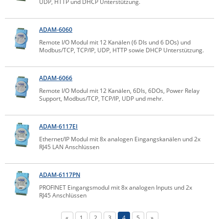
UDP, HTTP und DHCP Unterstützung.
ZPE Systems
ADAM-6060
Remote I/O Modul mit 12 Kanälen (6 DIs und 6 DOs) und
News zu unseren Herstellern
Modbus/TCP, TCP/IP, UDP, HTTP sowie DHCP Unterstützung.
ADAM-6066
Remote I/O Modul mit 12 Kanälen, 6DIs, 6DOs, Power Relay
Support, Modbus/TCP, TCP/IP, UDP und mehr.
ADAM-6117EI
Ethernet/IP Modul mit 8x analogen Eingangskanälen und 2x
RJ45 LAN Anschlüssen
ADAM-6117PN
PROFINET Eingangsmodul mit 8x analogen Inputs und 2x
RJ45 Anschlüssen
«
1
2
3
4
5
»