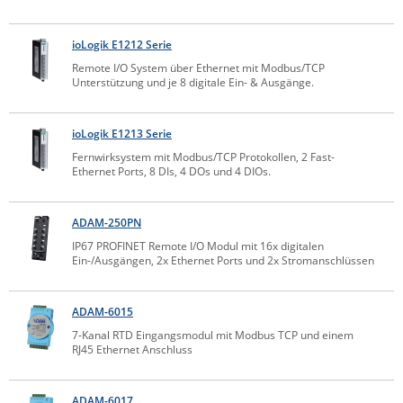
IEC Lock
ioLogik E1212 Serie
Ihse
Remote I/O System über Ethernet mit Modbus/TCP
Kerlink
Unterstützung und je 8 digitale Ein- & Ausgänge.
Kramer Electronics
ioLogik E1213 Serie
KVM TEC
Fernwirksystem mit Modbus/TCP Protokollen, 2 Fast-
Legrand
Ethernet Ports, 8 DIs, 4 DOs und 4 DIOs.
LigoWave
Milesight
ADAM-250PN
IP67 PROFINET Remote I/O Modul mit 16x digitalen
Moxa
Ein-/Ausgängen, 2x Ethernet Ports und 2x Stromanschlüssen
Netio
Panorama Antennas
ADAM-6015
7-Kanal RTD Eingangsmodul mit Modbus TCP und einem
PatchSee
RJ45 Ethernet Anschluss
Power Kingdom
Poynting
ADAM-6017