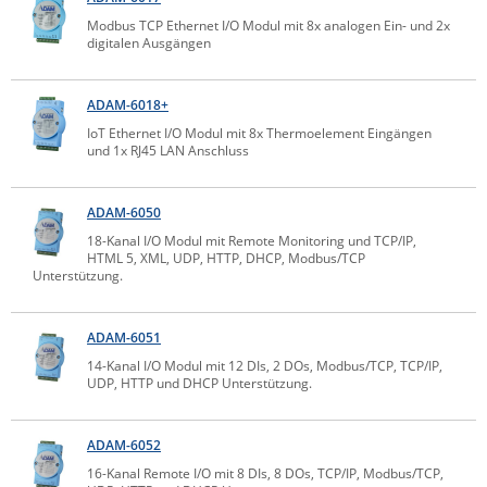
Raritan
Modbus TCP Ethernet I/O Modul mit 8x analogen Ein- und 2x
digitalen Ausgängen
Riello UPS
Server Technology
ADAM-6018+
Siretta
IoT Ethernet I/O Modul mit 8x Thermoelement Eingängen
und 1x RJ45 LAN Anschluss
SIRIO Antenne
Sunbird
ADAM-6050
Tactical Software
18-Kanal I/O Modul mit Remote Monitoring und TCP/IP,
HTML 5, XML, UDP, HTTP, DHCP, Modbus/TCP
TEKTELIC
Unterstützung.
Teltonika
Unwired Networks
ADAM-6051
14-Kanal I/O Modul mit 12 DIs, 2 DOs, Modbus/TCP, TCP/IP,
Vision
UDP, HTTP und DHCP Unterstützung.
WATTECO
Westermo
ADAM-6052
16-Kanal Remote I/O mit 8 DIs, 8 DOs, TCP/IP, Modbus/TCP,
Yuasa