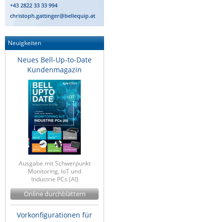
+43 2822 33 33 994
ZPE Systems
christoph.gattinger@bellequip.at
Neuigkeiten
News zu unseren Herstellern
Neues Bell-Up-to-Date
Kundenmagazin
Ausgabe mit Schwerpunkt
Monitoring, IoT und
Industrie PCs (AI)
Online durchblättern
Vorkonfigurationen für