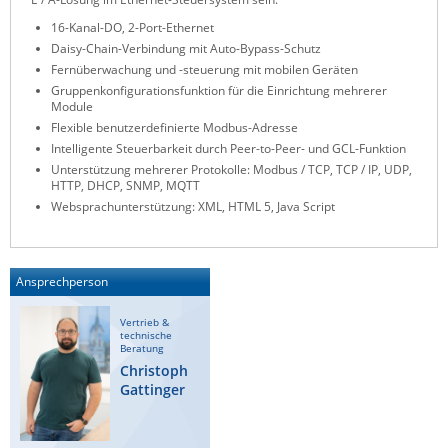
Raritan
16-Kanal-DO, 2-Port-Ethernet
Daisy-Chain-Verbindung mit Auto-Bypass-Schutz
Riello UPS
Fernüberwachung und -steuerung mit mobilen Geräten
Server Technology
Gruppenkonfigurationsfunktion für die Einrichtung mehrerer
Module
Siretta
Flexible benutzerdefinierte Modbus-Adresse
Intelligente Steuerbarkeit durch Peer-to-Peer- und GCL-Funktion
SIRIO Antenne
Unterstützung mehrerer Protokolle: Modbus / TCP, TCP / IP, UDP,
Sunbird
HTTP, DHCP, SNMP, MQTT
Websprachunterstützung: XML, HTML 5, Java Script
Tactical Software
TEKTELIC
Teltonika
Ansprechperson
Unwired Networks
Vertrieb &
technische
Vision
Beratung
Christoph
WATTECO
Gattinger
Westermo
Yuasa