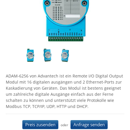
Comet System
Energiemessung
Energieverteilung
IP, WLAN & GSM Sensorik
IoT - Internet of Things
CompleTech
IPC, Industrielle Netzwerktechnik & WLAN
Contemporary Controls
Datenlogger
Remote I/O
Industrielle Netzwerktechnik / Kommunikation
Industrielle Computer
Sonstige
Digi
Eaton
Wi-Fi - WLAN - Wireless
Serverräume
RMA / Rücksendung / Support
Elsys
IT Netzwerktechnik / Kommunikation
Enginko - mcf88
Fokus Technologies
ADAM-6256 von Advantech ist ein Remote I/O Digital Output
Gefen
Modul mit 16 digitalen ausgängen und 2 Ethernet-Ports zur
Kaskadierung von Geräten. Das Modul ist bestens geeignet
Gude
um zahlreiche digitale Ausgänge einfach aus der Ferne
Guntermann & Drunck
schalten zu können und unterstützt viele Protokolle wie
Modbus TCP, TCP/IP, UDP, HTTP und DHCP.
High Sec Labs
HW group
Preis zusenden
Anfrage senden
oder
Icron