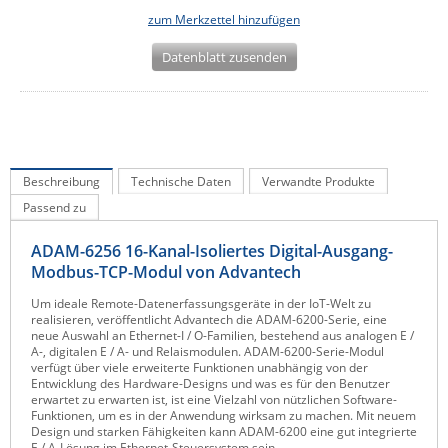
zum Merkzettel hinzufügen
IEC Lock
Ihse
Datenblatt zusenden
Kerlink
Kramer Electronics
KVM TEC
Beschreibung
Legrand
Technische Daten
Verwandte Produkte
Passend zu
LigoWave
Milesight
ADAM-6256 16-Kanal-Isoliertes Digital-Ausgang-
Modbus-TCP-Modul von Advantech
Moxa
Um ideale Remote-Datenerfassungsgeräte in der IoT-Welt zu
Netio
realisieren, veröffentlicht Advantech die ADAM-6200-Serie, eine
neue Auswahl an Ethernet-I / O-Familien, bestehend aus analogen E /
Panorama Antennas
A-, digitalen E / A- und Relaismodulen. ADAM-6200-Serie-Modul
verfügt über viele erweiterte Funktionen unabhängig von der
PatchSee
Entwicklung des Hardware-Designs und was es für den Benutzer
erwartet zu erwarten ist, ist eine Vielzahl von nützlichen Software-
Power Kingdom
Funktionen, um es in der Anwendung wirksam zu machen. Mit neuem
Design und starken Fähigkeiten kann ADAM-6200 eine gut integrierte
Poynting
E / A-Lösung im Ethernet-Steuersystem sein.