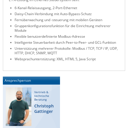
Raritan
6-Kanal-Relaisausgang, 2-Port-Ethernet
Daisy-Chain-Verbindung mit Auto-Bypass-Schutz
Riello UPS
Fernüberwachung und -steuerung mit mobilen Geräten
Server Technology
Gruppenkonfigurationsfunktion für die Einrichtung mehrerer
Module
Siretta
Flexible benutzerdefinierte Modbus-Adresse
Intelligente Steuerbarkeit durch Peer-to-Peer- und GCL-Funktion
SIRIO Antenne
Unterstützung mehrerer Protokolle: Modbus / TCP, TCP / IP, UDP,
Sunbird
HTTP, DHCP, SNMP, MQTT
Websprachunterstützung: XML, HTML 5, Java Script
Tactical Software
TEKTELIC
Teltonika
Ansprechperson
Unwired Networks
Vertrieb &
technische
Vision
Beratung
Christoph
WATTECO
Gattinger
Westermo
Yuasa