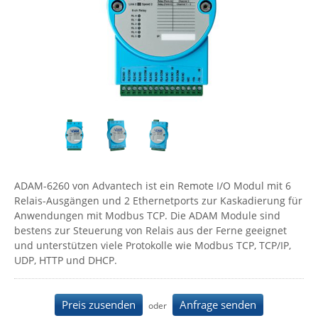
Comet System
Energiemessung
Energieverteilung
IP, WLAN & GSM Sensorik
IoT - Internet of Things
CompleTech
IPC, Industrielle Netzwerktechnik & WLAN
Contemporary Controls
Datenlogger
Remote I/O
Industrielle Netzwerktechnik / Kommunikation
Industrielle Computer
Sonstige
Digi
Eaton
Wi-Fi - WLAN - Wireless
Serverräume
RMA / Rücksendung / Support
Elsys
IT Netzwerktechnik / Kommunikation
Enginko - mcf88
Fokus Technologies
ADAM-6260 von Advantech ist ein Remote I/O Modul mit 6
Gefen
Relais-Ausgängen und 2 Ethernetports zur Kaskadierung für
Anwendungen mit Modbus TCP. Die ADAM Module sind
Gude
bestens zur Steuerung von Relais aus der Ferne geeignet
Guntermann & Drunck
und unterstützen viele Protokolle wie Modbus TCP, TCP/IP,
UDP, HTTP und DHCP.
High Sec Labs
HW group
Preis zusenden
Anfrage senden
oder
Icron