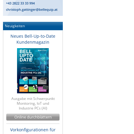
+43 2822 33 33 994
ZPE Systems
christoph.gattinger@bellequip.at
Neuigkeiten
News zu unseren Herstellern
Neues Bell-Up-to-Date
Kundenmagazin
Ausgabe mit Schwerpunkt
Monitoring, IoT und
Industrie PCs (AI)
Online durchblättern
Vorkonfigurationen für