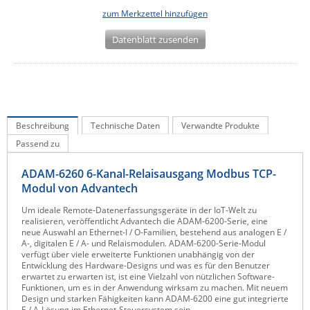
zum Merkzettel hinzufügen
IEC Lock
Ihse
Datenblatt zusenden
Kerlink
Kramer Electronics
KVM TEC
Beschreibung
Legrand
Technische Daten
Verwandte Produkte
Passend zu
LigoWave
Milesight
ADAM-6260 6-Kanal-Relaisausgang Modbus TCP-
Modul von Advantech
Moxa
Um ideale Remote-Datenerfassungsgeräte in der IoT-Welt zu
Netio
realisieren, veröffentlicht Advantech die ADAM-6200-Serie, eine
neue Auswahl an Ethernet-I / O-Familien, bestehend aus analogen E /
Panorama Antennas
A-, digitalen E / A- und Relaismodulen. ADAM-6200-Serie-Modul
verfügt über viele erweiterte Funktionen unabhängig von der
PatchSee
Entwicklung des Hardware-Designs und was es für den Benutzer
erwartet zu erwarten ist, ist eine Vielzahl von nützlichen Software-
Power Kingdom
Funktionen, um es in der Anwendung wirksam zu machen. Mit neuem
Design und starken Fähigkeiten kann ADAM-6200 eine gut integrierte
Poynting
E / A-Lösung im Ethernet-Steuersystem sein.