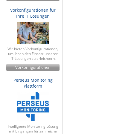
IEC Lock
Vorkonfigurationen für
Ihre IT Lösungen
Ihse
Kerlink
Kramer Electronics
KVM TEC
Wir bieten Vorkonfigurationen,
um Ihnen den Einsatz unserer
Legrand
IT-Lösungen zu erleichtern.
LigoWave
Vorkonfigurationen
Milesight
Perseus Monitoring
Moxa
Plattform
Netio
Panorama Antennas
PatchSee
Power Kingdom
Intelligente Monitoring Lösung
Poynting
mit Eingängen für zahlreiche