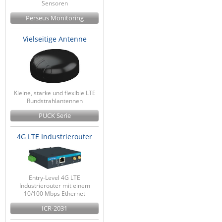
Sensoren
Raritan
Perseus Monitoring
Riello UPS
Vielseitige Antenne
Server Technology
Siretta
SIRIO Antenne
Sunbird
Kleine, starke und flexible LTE
Rundstrahlantennen
Tactical Software
PUCK Serie
TEKTELIC
4G LTE Industrierouter
Teltonika
Unwired Networks
Vision
Entry-Level 4G LTE
WATTECO
Industrierouter mit einem
10/100 Mbps Ethernet
Westermo
ICR-2031
Yuasa