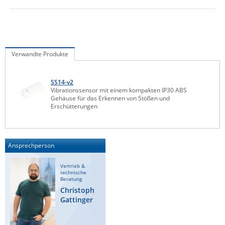
IEC Lock
Ihse
Kerlink
Verwandte Produkte
Kramer Electronics
KVM TEC
SS14-v2
Vibrationssensor mit einem kompakten IP30 ABS
Legrand
Gehäuse für das Erkennen von Stößen und
Erschütterungen
LigoWave
Milesight
Moxa
Ansprechperson
Netio
Vertrieb &
Panorama Antennas
technische
Beratung
PatchSee
Christoph
Gattinger
Power Kingdom
Poynting