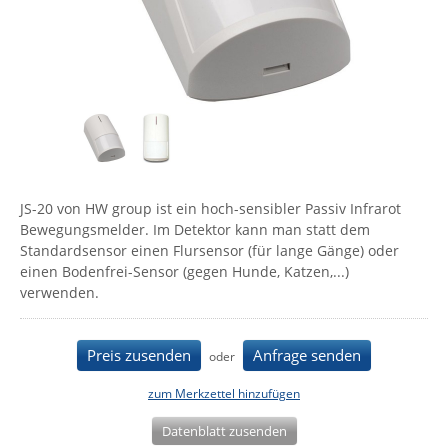
Comet System
Energiemessung
Energieverteilung
IP, WLAN & GSM Sensorik
IoT - Internet of Things
CompleTech
IPC, Industrielle Netzwerktechnik & WLAN
Contemporary Controls
Datenlogger
Remote I/O
Industrielle Netzwerktechnik / Kommunikation
Industrielle Computer
Sonstige
Digi
Eaton
Wi-Fi - WLAN - Wireless
Serverräume
RMA / Rücksendung / Support
Elsys
IT Netzwerktechnik / Kommunikation
JS-20 von HW group ist ein hoch-sensibler Passiv Infrarot
Enginko - mcf88
Bewegungsmelder. Im Detektor kann man statt dem
Fokus Technologies
Standardsensor einen Flursensor (für lange Gänge) oder
einen Bodenfrei-Sensor (gegen Hunde, Katzen,...)
Gefen
verwenden.
Gude
Guntermann & Drunck
Preis zusenden
Anfrage senden
oder
High Sec Labs
zum Merkzettel hinzufügen
HW group
Datenblatt zusenden
Icron