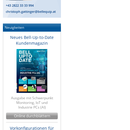
+43 2822 33 33 994
Raritan
christoph.gattinger@bellequip.at
Riello UPS
Server Technology
Neuigkeiten
Siretta
Neues Bell-Up-to-Date
Kundenmagazin
SIRIO Antenne
Sunbird
Tactical Software
TEKTELIC
Teltonika
Unwired Networks
Ausgabe mit Schwerpunkt
Vision
Monitoring, IoT und
Industrie PCs (AI)
WATTECO
Online durchblättern
Westermo
Yuasa
Vorkonfigurationen für