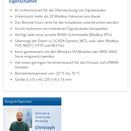
Eigenschaften
ZPE Systems
8x Lichtsensoren für die Überwachung von Signalsäulen
Unterstützt mehr als 20 Modbus Adressen pro Kanal
Der Betrieb muss nicht für die Installation unterbrochen werden
News zu unseren Herstellern
Ist mit mehreren verschiedenen Signalsäulen kompatibel
Verfügt über eine serielle RS485 Schnittstelle (Modbus RTU)
Überträgt die Daten zu SCADA System, MCS, usw. über Modbus
TCP, MQTT, HTTP und RESTful
Kann gemeinsam mit den Wireless I/O Modulen der WISE-4000
Serie eingesetzt werden
Hat einen geringen Stromverbrauch für den Einsatz von LPWAN
Geräten
Betriebstemperatur von -25 °C bis 70 °C
Größe (L x B x H): 220 x14 x 13 mm
Ansprechperson
Vertrieb &
technische
Beratung
Christoph