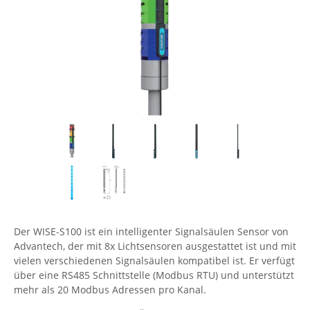
Comet System
Energiemessung
Energieverteilung
IP, WLAN & GSM Sensorik
IoT - Internet of Things
CompleTech
IPC, Industrielle Netzwerktechnik & WLAN
Contemporary Controls
Datenlogger
Remote I/O
Industrielle Netzwerktechnik / Kommunikation
Industrielle Computer
Sonstige
Digi
Eaton
Wi-Fi - WLAN - Wireless
Serverräume
RMA / Rücksendung / Support
Elsys
IT Netzwerktechnik / Kommunikation
Enginko - mcf88
Fokus Technologies
Gefen
Gude
Der WISE-S100 ist ein intelligenter Signalsäulen Sensor von
Guntermann & Drunck
Advantech, der mit 8x Lichtsensoren ausgestattet ist und mit
High Sec Labs
vielen verschiedenen Signalsäulen kompatibel ist. Er verfügt
über eine RS485 Schnittstelle (Modbus RTU) und unterstützt
HW group
mehr als 20 Modbus Adressen pro Kanal.
Icron