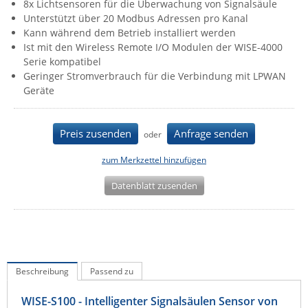
8x Lichtsensoren für die Überwachung von Signalsäule
IEC Lock
Unterstützt über 20 Modbus Adressen pro Kanal
Kann während dem Betrieb installiert werden
Ihse
Ist mit den Wireless Remote I/O Modulen der WISE-4000
Kerlink
Serie kompatibel
Geringer Stromverbrauch für die Verbindung mit LPWAN
Kramer Electronics
Geräte
KVM TEC
Legrand
Preis zusenden
Anfrage senden
oder
LigoWave
zum Merkzettel hinzufügen
Milesight
Datenblatt zusenden
Moxa
Netio
Panorama Antennas
PatchSee
Beschreibung
Passend zu
Power Kingdom
WISE-S100 - Intelligenter Signalsäulen Sensor von
Poynting