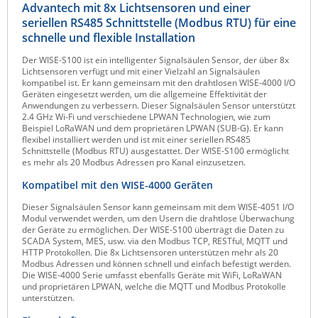
Advantech mit 8x Lichtsensoren und einer
Raritan
seriellen RS485 Schnittstelle (Modbus RTU) für eine
schnelle und flexible Installation
Riello UPS
Der WISE-S100 ist ein intelligenter Signalsäulen Sensor, der über 8x
Server Technology
Lichtsensoren verfügt und mit einer Vielzahl an Signalsäulen
kompatibel ist. Er kann gemeinsam mit den drahtlosen WISE-4000 I/O
Siretta
Geräten eingesetzt werden, um die allgemeine Effektivität der
Anwendungen zu verbessern. Dieser Signalsäulen Sensor unterstützt
SIRIO Antenne
2.4 GHz Wi-Fi und verschiedene LPWAN Technologien, wie zum
Beispiel LoRaWAN und dem proprietären LPWAN (SUB-G). Er kann
Sunbird
flexibel installiert werden und ist mit einer seriellen RS485
Schnittstelle (Modbus RTU) ausgestattet. Der WISE-S100 ermöglicht
Tactical Software
es mehr als 20 Modbus Adressen pro Kanal einzusetzen.
TEKTELIC
Kompatibel mit den WISE-4000 Geräten
Teltonika
Dieser Signalsäulen Sensor kann gemeinsam mit dem WISE-4051 I/O
Modul verwendet werden, um den Usern die drahtlose Überwachung
Unwired Networks
der Geräte zu ermöglichen. Der WISE-S100 überträgt die Daten zu
SCADA System, MES, usw. via den Modbus TCP, RESTful, MQTT und
Vision
HTTP Protokollen. Die 8x Lichtsensoren unterstützen mehr als 20
Modbus Adressen und können schnell und einfach befestigt werden.
WATTECO
Die WISE-4000 Serie umfasst ebenfalls Geräte mit WiFi, LoRaWAN
und proprietären LPWAN, welche die MQTT und Modbus Protokolle
Westermo
unterstützen.
Yuasa