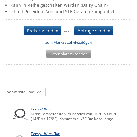
Kann in Reihe geschalten werden (Daisy-Chain)
IEC Lock
Ist mit Poseidon, Ares und STE Geräten kompatibel
Ihse
Kerlink
Preis zusenden
Anfrage senden
oder
Kramer Electronics
zum Merkzettel hinzufügen
KVM TEC
Datenblatt zusenden
Legrand
LigoWave
Milesight
Moxa
Verwandte Produkte
Netio
Panorama Antennas
Temp-1Wire
Misst Temperaturen im Bereich von -10°C bis 80°C
PatchSee
(14°F bis 176°F). Kommt mit 1/3/10m Kabellänge.
Power Kingdom
Poynting
Temp-1Wire-Flat