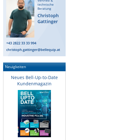
Vertrieb &
technische
ZPE Systems
Beratung
Christoph
Gattinger
News zu unseren Herstellern
+43 2822 33 33 994
christoph.gattinger@bellequip.at
Neuigkeiten
Neues Bell-Up-to-Date
Kundenmagazin