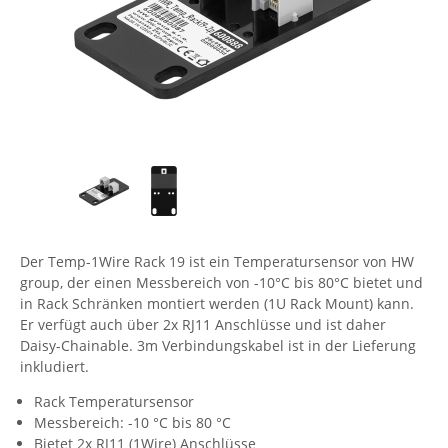
Comet System
Energiemessung
Energieverteilung
IP, WLAN & GSM Sensorik
IoT - Internet of Things
CompleTech
IPC, Industrielle Netzwerktechnik & WLAN
Contemporary Controls
Datenlogger
Remote I/O
Industrielle Netzwerktechnik / Kommunikation
Industrielle Computer
Sonstige
Digi
Eaton
Wi-Fi - WLAN - Wireless
Serverräume
RMA / Rücksendung / Support
Elsys
IT Netzwerktechnik / Kommunikation
Enginko - mcf88
Fokus Technologies
Der Temp-1Wire Rack 19 ist ein Temperatursensor von HW
Gefen
group, der einen Messbereich von -10°C bis 80°C bietet und
in Rack Schränken montiert werden (1U Rack Mount) kann.
Gude
Er verfügt auch über 2x RJ11 Anschlüsse und ist daher
Guntermann & Drunck
Daisy-Chainable. 3m Verbindungskabel ist in der Lieferung
inkludiert.
High Sec Labs
Rack Temperatursensor
HW group
Messbereich: -10 °C bis 80 °C
Icron
Bietet 2x RJ11 (1Wire) Anschlüsse