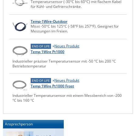
Temperatursensor (-30°C bis 60°C) mit flachem Kabel
Raritan
für Kühl- und Gefrierschränke.
Riello UPS
Temp-1Wire-Outdoor
Server Technology
Misst -50°C bis 125°C (-58°F bis 257°F). Geeignet für
Messungen im Freien.
Siretta
SIRIO Antenne
Neues Produkt
END OF LIFE
Temp 1Wire Pt1000
Sunbird
Industrieller präziser Temperatursensor mit -50 °C bis 200 °C
Tactical Software
Betriebstemperatur
TEKTELIC
Neues Produkt
END OF LIFE
Teltonika
Temp 1Wire Pt1000 Frost
Unwired Networks
Industrieller Temperatursensor mit einem Messbereich von -200
°C bis 160 °C
Vision
WATTECO
Westermo
Ansprechperson
Yuasa