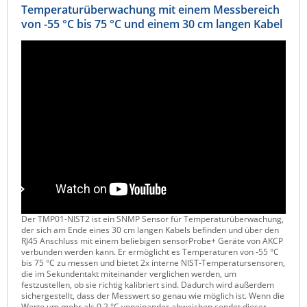
Temperaturüberwachung mit einem Messbereich
Raritan
von -55 °C bis 75 °C und einem 30 cm langen Kabel
Riello UPS
Server Technology
Siretta
SIRIO Antenne
Sunbird
Tactical Software
TEKTELIC
Teltonika
Unwired Networks
Der TMP01-NIST2 ist ein SNMP Sensor für Temperaturüberwachung,
der sich am Ende eines 30 cm langen Kabels befinden und über den
Vision
RJ45 Anschluss mit einem beliebigen sensorProbe+ Geräte von AKCP
verbunden werden kann. Er ermöglicht es Temperaturen von -55 °C
WATTECO
bis 75 °C zu messen und bietet 2x interne NIST-Temperatursensoren,
die im Sekundentakt miteinander verglichen werden, um
Westermo
festzustellen, ob sie richtig kalibriert sind. Dadurch wird außerdem
sichergestellt, dass der Messwert so genau wie möglich ist. Wenn die
Yuasa
Werte um mehr als 0.2 °C voneinander abweichen sendet dieser