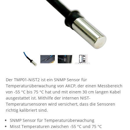
Comet System
Energiemessung
Energieverteilung
IP, WLAN & GSM Sensorik
IoT - Internet of Things
CompleTech
IPC, Industrielle Netzwerktechnik & WLAN
Contemporary Controls
Datenlogger
Remote I/O
Industrielle Netzwerktechnik / Kommunikation
Industrielle Computer
Sonstige
Digi
Eaton
Wi-Fi - WLAN - Wireless
Serverräume
RMA / Rücksendung / Support
Elsys
IT Netzwerktechnik / Kommunikation
Enginko - mcf88
Fokus Technologies
Der TMP01-NIST2 ist ein SNMP Sensor für
Gefen
Temperaturüberwachung von AKCP, der einen Messbereich
Gude
von -55 °C bis 75 °C hat und mit einem 30 cm langen Kabel
ausgestattet ist. Mithilfe der internen NIST-
Guntermann & Drunck
Temperatursensoren wird versichert, dass die Sensoren
High Sec Labs
richtig kalibriert sind.
HW group
SNMP Sensor für Temperaturüberwachung
Misst Temperaturen zwischen -55 °C und 75 °C
Icron