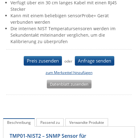
Verfügt über ein 30 cm langes Kabel mit einen RJ45
IEC Lock
Stecker
Kann mit einem beliebigen sensorProbe+ Gerät
Ihse
verbunden werden
Kerlink
Die internen NIST Temperatursensoren werden im
Sekundentakt miteinander verglichen, um die
Kramer Electronics
Kalibrierung zu überprüfen
KVM TEC
Legrand
Preis zusenden
Anfrage senden
oder
LigoWave
zum Merkzettel hinzufügen
Milesight
Datenblatt zusenden
Moxa
Netio
Panorama Antennas
PatchSee
Beschreibung
Passend zu
Verwandte Produkte
Power Kingdom
Poynting
TMP01-NIST2 – SNMP Sensor für