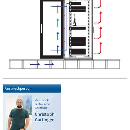
Ansprechperson
Vertrieb &
technische
Beratung
Christoph
Gattinger