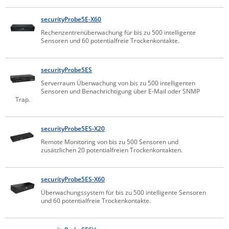
Comet System
Energiemessung
Energieverteilung
securityProbe5E-X60
IP, WLAN & GSM Sensorik
IoT - Internet of Things
CompleTech
IPC, Industrielle Netzwerktechnik & WLAN
Rechenzentrenüberwachung für bis zu 500 intelligente
Sensoren und 60 potentialfreie Trockenkontakte.
Contemporary Controls
Datenlogger
Remote I/O
Industrielle Netzwerktechnik / Kommunikation
Industrielle Computer
Sonstige
Digi
securityProbe5ES
Eaton
Wi-Fi - WLAN - Wireless
Serverraum Überwachung von bis zu 500 intelligenten
Serverräume
RMA / Rücksendung / Support
Sensoren und Benachrichtigung über E-Mail oder SNMP
Elsys
Trap.
IT Netzwerktechnik / Kommunikation
Enginko - mcf88
Fokus Technologies
securityProbe5ES-X20
Gefen
Remote Monitoring von bis zu 500 Sensoren und
zusätzlichen 20 potentialfreien Trockenkontakten.
Gude
Guntermann & Drunck
securityProbe5ES-X60
High Sec Labs
Überwachungssystem für bis zu 500 intelligente Sensoren
und 60 potentialfreie Trockenkontakte.
HW group
Icron