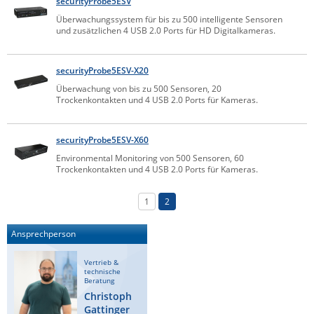
securityProbe5ESV
IEC Lock
Überwachungssystem für bis zu 500 intelligente Sensoren
und zusätzlichen 4 USB 2.0 Ports für HD Digitalkameras.
Ihse
Kerlink
securityProbe5ESV-X20
Kramer Electronics
Überwachung von bis zu 500 Sensoren, 20
Trockenkontakten und 4 USB 2.0 Ports für Kameras.
KVM TEC
Legrand
securityProbe5ESV-X60
LigoWave
Environmental Monitoring von 500 Sensoren, 60
Trockenkontakten und 4 USB 2.0 Ports für Kameras.
Milesight
Moxa
1
2
Netio
Ansprechperson
Panorama Antennas
PatchSee
Vertrieb &
technische
Beratung
Power Kingdom
Christoph
Poynting
Gattinger