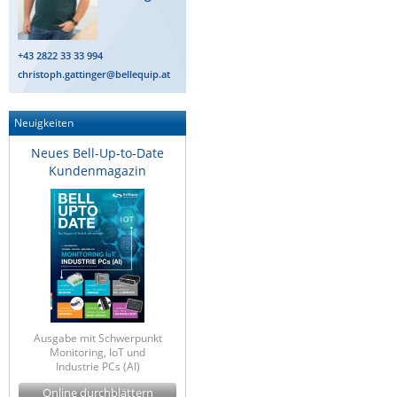
Raritan
Riello UPS
+43 2822 33 33 994
christoph.gattinger@bellequip.at
Server Technology
Siretta
Neuigkeiten
SIRIO Antenne
Neues Bell-Up-to-Date
Sunbird
Kundenmagazin
Tactical Software
TEKTELIC
Teltonika
Unwired Networks
Vision
WATTECO
Ausgabe mit Schwerpunkt
Monitoring, IoT und
Westermo
Industrie PCs (AI)
Yuasa
Online durchblättern