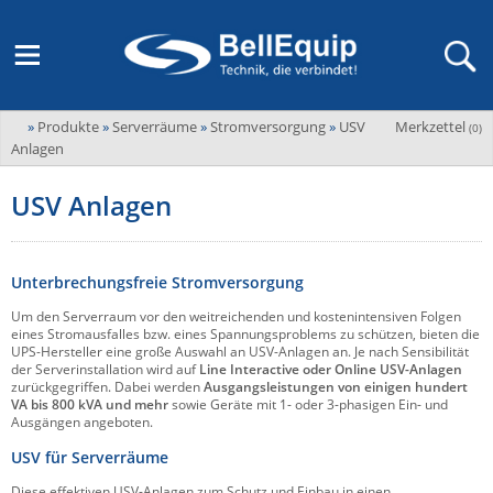
»
Produkte
»
Serverräume
»
Stromversorgung
»
USV
Merkzettel
Adder
(
0
)
M2M Router, Antennen, VPN & SIM
Übersicht
LAGERABVERKAUF Stromverteilung und -messung
Unternehmen
Anlagen
ADEL system
Fernwartung via Mobilfunk (M2M)
USV Anlagen
Advantech
Wissen
Ansprechpersonen
Advantech-Conel
SD-WAN & Bonding
Neue Produkte
Veranstaltungen
AKCP / AKCess Pro
Unterbrechungsfreie Stromversorgung
Antennen
Amit
Um den Serverraum vor den weitreichenden und kostenintensiven Folgen
Veranstaltungen
Jobs & Karriere
eines Stromausfalles bzw. eines Spannungsproblems zu schützen, bieten die
Aten
KVM & Audio/Video Signalverteilung
UPS-Hersteller eine große Auswahl an USV-Anlagen an. Je nach Sensibilität
der Serverinstallation wird auf
Line Interactive oder Online USV-Anlagen
Bachmann
Bell-Up-to-Date Magazine
News
zurückgegriffen. Dabei werden
Ausgangsleistungen von einigen hundert
VA bis 800 kVA und mehr
sowie Geräte mit 1- oder 3-phasigen Ein- und
KVM
Audio/Video
Black Box
USV, Energieverteilung & -messung
Ausgängen angeboten.
Aktueller Newsletter
Bondix
USV für Serverräume
Kabel und Verkabelung
Digital Signage
USV / UPS
Industrielle Stromversorgung
Cambium Networks
IoT, Umgebungsmonitoring & Sensorik
Diese effektiven USV-Anlagen zum Schutz und Einbau in einen