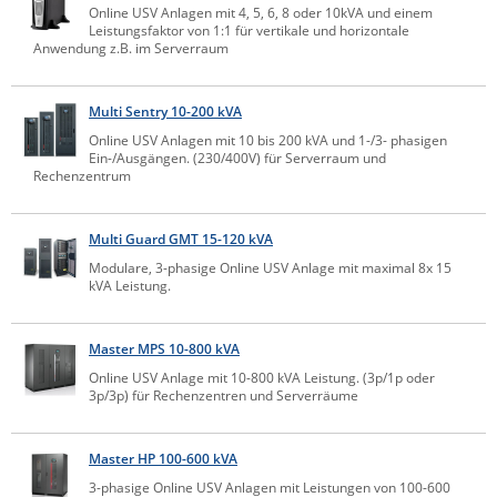
Online USV Anlagen mit 4, 5, 6, 8 oder 10kVA und einem
IEC Lock
Leistungsfaktor von 1:1 für vertikale und horizontale
Anwendung z.B. im Serverraum
Ihse
Kerlink
Multi Sentry 10-200 kVA
Kramer Electronics
Online USV Anlagen mit 10 bis 200 kVA und 1-/3- phasigen
Ein-/Ausgängen. (230/400V) für Serverraum und
KVM TEC
Rechenzentrum
Legrand
LigoWave
Multi Guard GMT 15-120 kVA
Modulare, 3-phasige Online USV Anlage mit maximal 8x 15
Milesight
kVA Leistung.
Moxa
Netio
Master MPS 10-800 kVA
Online USV Anlage mit 10-800 kVA Leistung. (3p/1p oder
Panorama Antennas
3p/3p) für Rechenzentren und Serverräume
PatchSee
Power Kingdom
Master HP 100-600 kVA
Poynting
3-phasige Online USV Anlagen mit Leistungen von 100-600