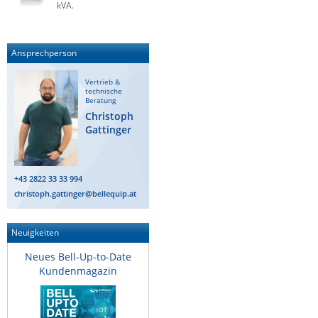
kVA.
Raritan
Riello UPS
Ansprechperson
Server Technology
Siretta
Vertrieb &
technische
Beratung
SIRIO Antenne
Christoph
Sunbird
Gattinger
Tactical Software
TEKTELIC
+43 2822 33 33 994
christoph.gattinger@bellequip.at
Teltonika
Unwired Networks
Neuigkeiten
Vision
Neues Bell-Up-to-Date
WATTECO
Kundenmagazin
Westermo
Yuasa