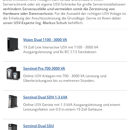
Serverschrank oder als eigene USV-Schränke für große Serverinstallationen
Comet System
Energiemessung
Energieverteilung
verhindern Serverausfälle und vermeiden somit die Zerstörung von
IP, WLAN & GSM Sensorik
IoT - Internet of Things
Hardware oder Datenverluste
. Für die Auswahl der richtigen USV Anlage ist
CompleTech
IPC, Industrielle Netzwerktechnik & WLAN
die Erhebung der Anschlussleistung die Grundlage. Gerne ist Ihnen dabei
unser USV-Experte Ing. Markus Schuh
behilflich.
Contemporary Controls
Datenlogger
Remote I/O
Industrielle Netzwerktechnik / Kommunikation
Industrielle Computer
Sonstige
Digi
Vision Dual 1100 - 3000 VA
Eaton
Wi-Fi - WLAN - Wireless
19 Zoll Line Interactive USV mit 1100 - 3000 VA
Serverräume
RMA / Rücksendung / Support
Ausgangsleistung und 8x IEC C13 Steckdosen
Elsys
IT Netzwerktechnik / Kommunikation
Enginko - mcf88
Sentinel Pro 700-3000 VA
Fokus Technologies
Online USV Anlagen mit 700 - 3000 VA Leistung und
Gefen
Überbrückungzeit bis zu mehreren Stunden.
Gude
Sentinel Dual SDH 1-3 kVA
Guntermann & Drunck
Online USV Geräte mit 1-3 kVA Ausgangsleistung und einem
High Sec Labs
Leistungsfaktor von 0.9 in einem 19 Zoll Gehäuse
HW group
Sentinel Dual SDU
Icron