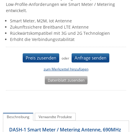
Low-Profile-Anforderungen wie Smart Meter / Metering
IEC Lock
entwickelt.
Ihse
Smart Meter, M2M, Iot Antenne
Kerlink
Zukunftssichere Breitband LTE Antenne
Rückwärtskompatibel mit 3G und 2G Technologien
Kramer Electronics
Erhöht die Verbindungsstabilität
KVM TEC
Legrand
Preis zusenden
Anfrage senden
oder
LigoWave
zum Merkzettel hinzufügen
Milesight
Datenblatt zusenden
Moxa
Netio
Panorama Antennas
PatchSee
Beschreibung
Verwandte Produkte
Power Kingdom
Poynting
DASH-1 Smart Meter / Metering Antenne, 690MHz