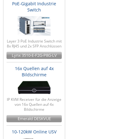
PoE-Gigabit Industrie
Switch
Layer 3 PoE Industrie Switch mit
8x RJ45 und 2x SFP Anschlüssen
Lynx 3510-E-F2G-P8G-LV
16x Quellen auf 4x
Bildschirme
IP KVM Receiver für die Anzeige
von 16x Quellen auf 4x
Bildschirme
Emerald DESKVUE
10-120kW Online USV