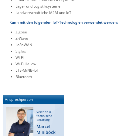
Lager und Logistiksysteme
ZPE Systems
Landwirtschaftliche M2M und IoT
Kann mit den folgenden IoT-Technologien verwendet werden:
News zu unseren Herstellern
Zigbee
Z-Wave
LoRaWAN
Sigfox
Wi-Fi
Wi-Fi HaLow
LTE-M/NB-IoT
Bluetooth
Ansprechperson
Vertrieb &
technische
Beratung
Marcel
Miniböck