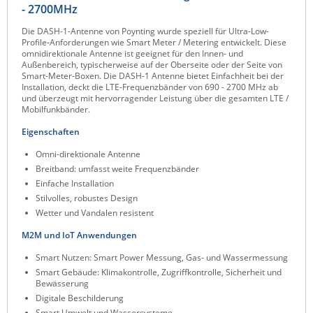
- 2700MHz
Raritan
Die DASH-1-Antenne von Poynting wurde speziell für Ultra-Low-
Riello UPS
Profile-Anforderungen wie Smart Meter / Metering entwickelt. Diese
omnidirektionale Antenne ist geeignet für den Innen- und
Server Technology
Außenbereich, typischerweise auf der Oberseite oder der Seite von
Smart-Meter-Boxen. Die DASH-1 Antenne bietet Einfachheit bei der
Siretta
Installation, deckt die LTE-Frequenzbänder von 690 - 2700 MHz ab
und überzeugt mit hervorragender Leistung über die gesamten LTE /
SIRIO Antenne
Mobilfunkbänder.
Sunbird
Eigenschaften
Tactical Software
Omni-direktionale Antenne
Breitband: umfasst weite Frequenzbänder
TEKTELIC
Einfache Installation
Teltonika
Stilvolles, robustes Design
Wetter und Vandalen resistent
Unwired Networks
M2M und IoT Anwendungen
Vision
Smart Nutzen: Smart Power Messung, Gas- und Wassermessung
WATTECO
Smart Gebäude: Klimakontrolle, Zugriffkontrolle, Sicherheit und
Bewässerung
Westermo
Digitale Beschilderung
Yuasa
Smart Umwelt und Wassersysteme