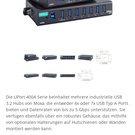
Comet System
Energiemessung
Energieverteilung
IP, WLAN & GSM Sensorik
IoT - Internet of Things
CompleTech
IPC, Industrielle Netzwerktechnik & WLAN
Contemporary Controls
Datenlogger
Remote I/O
Industrielle Netzwerktechnik / Kommunikation
Industrielle Computer
Sonstige
Digi
Eaton
Wi-Fi - WLAN - Wireless
Serverräume
RMA / Rücksendung / Support
Elsys
IT Netzwerktechnik / Kommunikation
Enginko - mcf88
Fokus Technologies
Gefen
Gude
Die UPort 400A Serie beinhaltet mehrere industrielle USB
3.2 Hubs von Moxa, die entweder 4x oder 7x USB Typ A Ports
Guntermann & Drunck
bieten und Datenraten von bis zu 5 Gbps unterstützen. Sie
High Sec Labs
verfügen ebenfalls über ein robustes Gehäuse, das mithilfe
von optionalen Halterungen auf Hutschienen oder Wänden
HW group
montiert werden kann.
Icron