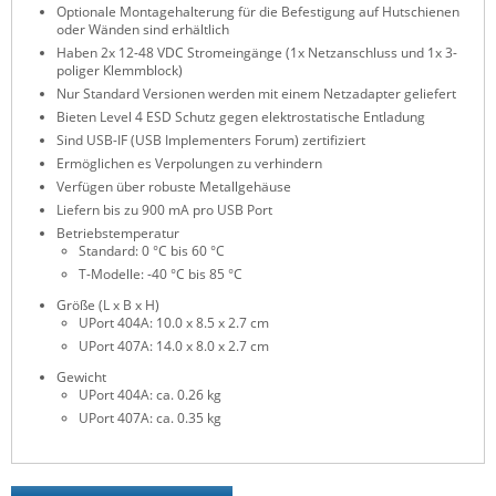
Optionale Montagehalterung für die Befestigung auf Hutschienen
ZPE Systems
oder Wänden sind erhältlich
Haben 2x 12-48 VDC Stromeingänge (1x Netzanschluss und 1x 3-
poliger Klemmblock)
Nur Standard Versionen werden mit einem Netzadapter geliefert
News zu unseren Herstellern
Bieten Level 4 ESD Schutz gegen elektrostatische Entladung
Sind USB-IF (USB Implementers Forum) zertifiziert
Ermöglichen es Verpolungen zu verhindern
Verfügen über robuste Metallgehäuse
Liefern bis zu 900 mA pro USB Port
Betriebstemperatur
Standard: 0 °C bis 60 °C
T-Modelle: -40 °C bis 85 °C
Größe (L x B x H)
UPort 404A: 10.0 x 8.5 x 2.7 cm
UPort 407A: 14.0 x 8.0 x 2.7 cm
Gewicht
UPort 404A: ca. 0.26 kg
UPort 407A: ca. 0.35 kg