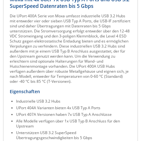
SuperSpeed Datenraten bis 5 Gbps
Raritan
Die UPort 400A Serie von Moxa umfasst industrielle USB 3.2 Hubs
Riello UPS
mit entweder vier oder sieben USB Typ A Ports, die USB-IF zertifiziert
sind und daher Übertragungen mit Datenraten bis 5 Gbps
Server Technology
unterstützen. Die Stromversorgung erfolgt entweder über den 12-48
VDC Stromeingang und den 3-poligen Klemmblock, die Level 4 ESD
Siretta
Schutz gegen elektrostatische Entladung bieten und es ermöglichen
Verpolungen zu verhindern. Diese industriellen USB 3.2 Hubs sind
SIRIO Antenne
außerdem mit je einem USB Typ B Anschluss ausgestattet, der für
den Upstream genutzt werden kann. Um die Verwendung zu
Sunbird
erleichtern sind optionale Halterungen für Wand- und
Hutschienenmontage vorhanden. Die UPort 400A USB Hubs
Tactical Software
verfügen außerdem über robuste Metallgehäuse und eignen sich, je
nach Modell, entweder für Temperaturen von 0-60 °C (Standard)
TEKTELIC
oder -40 °C bis 85 °C (T-Versionen).
Teltonika
Eigenschaften
Unwired Networks
Industrielle USB 3.2 Hubs
Vision
UPort 404A Varianten bieten 4x USB Typ A Ports
UPort 407A Versionen haben 7x USB Typ A Anschlüsse
WATTECO
Alle Modelle verfügen über 1x USB Typ B Anschluss für den
Upstream
Westermo
Unterstützen USB 3.2 SuperSpeed
Yuasa
Übertragungsgeschwindigkeiten bis 5 Gbps