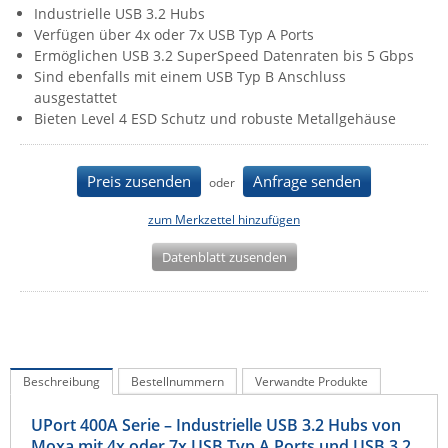
Industrielle USB 3.2 Hubs
IEC Lock
Verfügen über 4x oder 7x USB Typ A Ports
Ihse
Ermöglichen USB 3.2 SuperSpeed Datenraten bis 5 Gbps
Sind ebenfalls mit einem USB Typ B Anschluss
Kerlink
ausgestattet
Kramer Electronics
Bieten Level 4 ESD Schutz und robuste Metallgehäuse
KVM TEC
Preis zusenden
Anfrage senden
Legrand
oder
LigoWave
zum Merkzettel hinzufügen
Milesight
Datenblatt zusenden
Moxa
Netio
Panorama Antennas
PatchSee
Beschreibung
Bestellnummern
Verwandte Produkte
Power Kingdom
UPort 400A Serie – Industrielle USB 3.2 Hubs von
Poynting
Moxa mit 4x oder 7x USB Typ A Ports und USB 3.2