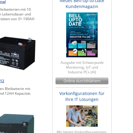
Neues Bell-Up-to-Date
nal
Kundenmagazin
leibatterien mit 10
n Lebensdauer und
itäten von 31-190AH
Ausgabe mit Schwerpunkt
Monitoring, IoT und
Industrie PCs (AI)
-12
Online durchblättern
res Bleibatterie mit
Vorkonfigurationen für
nd 12AH Kapazität.
Ihre IT Lösungen
Wir bieten Vorkonfigurationen,