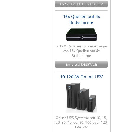
Lynx 3510-E-F2G-P8G-LV
16x Quellen auf 4x
Bildschirme
IP KVM Receiver für die Anzeige
von 16x Quellen auf 4x
Bildschirme
Emerald DESKVUE
10-120kW Online USV
Online UPS Systeme mit 10, 15,
20, 30, 40, 60, 80, 100 oder 120
kVA/kW