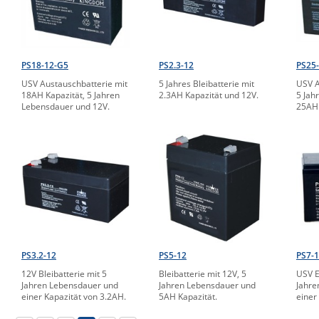
PS18-12-G5
PS2.3-12
PS25
USV Austauschbatterie mit
5 Jahres Bleibatterie mit
USV A
18AH Kapazität, 5 Jahren
2.3AH Kapazität und 12V.
5 Jah
Lebensdauer und 12V.
25AH 
PS3.2-12
PS5-12
PS7-
12V Bleibatterie mit 5
Bleibatterie mit 12V, 5
USV E
Jahren Lebensdauer und
Jahren Lebensdauer und
Jahre
einer Kapazität von 3.2AH.
5AH Kapazität.
einer