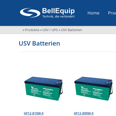
Home
Pro
»
Produkte
»
USV / UPS
»
USV Batterien
USV Batterien
HF12-810W-X
HF12-890W-X