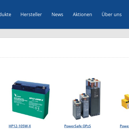
dukte
Hersteller
News
Aktionen
Über uns
HP12-105W-X
PowerSafe OPzS
Power