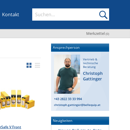
Kontakt
Merkzettel
(
0
)
Ansprechperson
Vertrieb &
technische
Beratung
Christoph
Gattinger
+43 2822 33 33 994
christoph.gattinger@bellequip.at
Neuigkeiten
Safe V Front