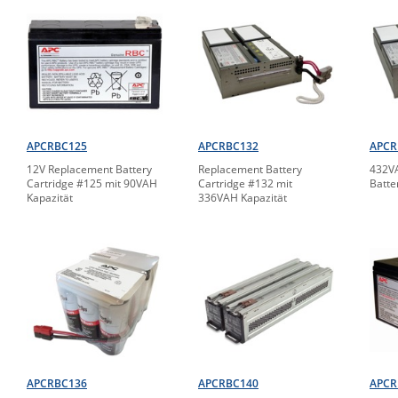
APCRBC125
APCRBC132
APCR
12V Replacement Battery
Replacement Battery
432V
Cartridge #125 mit 90VAH
Cartridge #132 mit
Batte
Kapazität
336VAH Kapazität
APCRBC136
APCRBC140
APCR