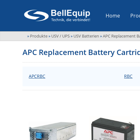
Home
Pro
»
Produkte
»
USV / UPS
»
USV Batterien
»
APC Replacement Ba
APC Replacement Battery Cartri
APCRBC
RBC