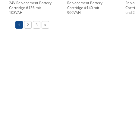
24V Replacement Battery
Replacement Battery
Repla
Cartridge #136 mit
Cartridge #140 mit
Cartr
108VAH
960VAH
und 
1
2
3
»