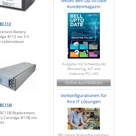
Neues Bell-Up-to-Date
Kundenmagazin
BC113
cement Battery
idge #113 mit 3-5
n Lebensdauer
Ausgabe mit Schwerpunkt
Monitoring, IoT und
Industrie PCs (AI)
Online durchblättern
Vorkonfigurationen für
Ihre IT Lösungen
BC118J
BC118J Replacement
ry Cartridge #118J mit
AH
Wir bieten Vorkonfigurationen,