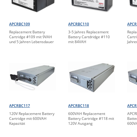
APCRBC109
APCRBC110
APCR
Replacement Battery
3-5 Jahres Replacement
Repla
Cartridge #109 mit 9VAH
Battery Cartdridge #110
Cartr
und 5 Jahren Lebensdauer
mit 84VAH
Jahre
APCRBC117
APCRBC118
APCR
120V Replacement Battery
600VAH Replacement
APCR
Cartridge mit 600VAH
Battery Cartridge #118 mit
Batte
Kapazität
120V Ausgang
600V