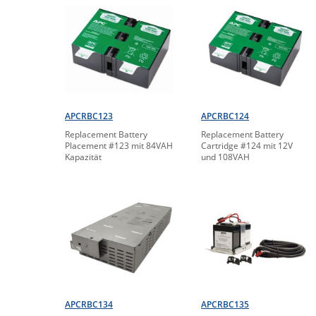
APCRBC123
APCRBC124
Replacement Battery
Replacement Battery
Placement #123 mit 84VAH
Cartridge #124 mit 12V
Kapazität
und 108VAH
APCRBC134
APCRBC135