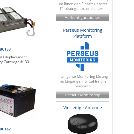
um Ihnen den Einsatz unserer
IT-Lösungen zu erleichtern.
Vorkonfigurationen
Perseus Monitoring
Plattform
BC133
AH Replacement
ry Cartridge #133
Intelligente Monitoring Lösung
mit Eingängen für zahlreiche
Sensoren
Perseus Monitoring
Vielseitige Antenne
BC142