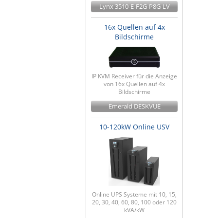
Lynx 3510-E-F2G-P8G-LV
16x Quellen auf 4x
Bildschirme
IP KVM Receiver für die Anzeige
von 16x Quellen auf 4x
Bildschirme
Emerald DESKVUE
10-120kW Online USV
Online UPS Systeme mit 10, 15,
20, 30, 40, 60, 80, 100 oder 120
kVA/kW