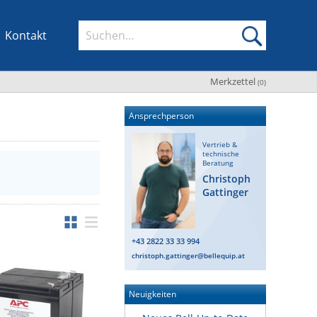
Kontakt
Merkzettel
(
0
)
Ansprechperson
Vertrieb &
technische
Beratung
Christoph
Gattinger
+43 2822 33 33 994
christoph.gattinger@bellequip.at
Neuigkeiten