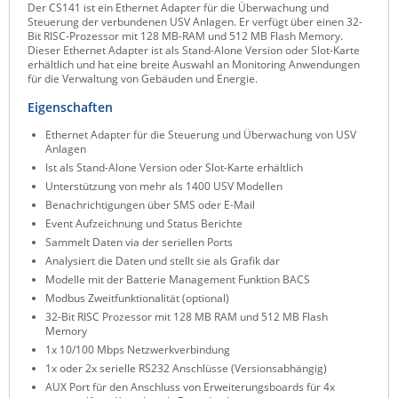
Der CS141 ist ein Ethernet Adapter für die Überwachung und
Raritan
Steuerung der verbundenen USV Anlagen. Er verfügt über einen 32-
Bit RISC-Prozessor mit 128 MB-RAM und 512 MB Flash Memory.
Riello UPS
Dieser Ethernet Adapter ist als Stand-Alone Version oder Slot-Karte
erhältlich und hat eine breite Auswahl an Monitoring Anwendungen
Server Technology
für die Verwaltung von Gebäuden und Energie.
Siretta
Eigenschaften
SIRIO Antenne
Ethernet Adapter für die Steuerung und Überwachung von USV
Anlagen
Sunbird
Ist als Stand-Alone Version oder Slot-Karte erhältlich
Unterstützung von mehr als 1400 USV Modellen
Tactical Software
Benachrichtigungen über SMS oder E-Mail
TEKTELIC
Event Aufzeichnung und Status Berichte
Sammelt Daten via der seriellen Ports
Teltonika
Analysiert die Daten und stellt sie als Grafik dar
Unwired Networks
Modelle mit der Batterie Management Funktion BACS
Modbus Zweitfunktionalität (optional)
Vision
32-Bit RISC Prozessor mit 128 MB RAM und 512 MB Flash
Memory
WATTECO
1x 10/100 Mbps Netzwerkverbindung
Westermo
1x oder 2x serielle RS232 Anschlüsse (Versionsabhängig)
AUX Port für den Anschluss von Erweiterungsboards für 4x
Yuasa