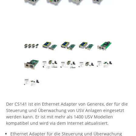
Comet System
Energiemessung
Energieverteilung
IP, WLAN & GSM Sensorik
IoT - Internet of Things
CompleTech
IPC, Industrielle Netzwerktechnik & WLAN
Contemporary Controls
Datenlogger
Remote I/O
Industrielle Netzwerktechnik / Kommunikation
Industrielle Computer
Sonstige
Digi
Eaton
Wi-Fi - WLAN - Wireless
Serverräume
RMA / Rücksendung / Support
Elsys
IT Netzwerktechnik / Kommunikation
Enginko - mcf88
Fokus Technologies
Gefen
Gude
Der CS141 ist ein Ethernet Adapter von Generex, der für die
Guntermann & Drunck
Steuerung und Überwachung von USV Anlagen eingesetzt
High Sec Labs
werden kann. Er ist mit mehr als 1400 USV Modellen
kompatibel und wird via dem Internet aktualisiert.
HW group
Icron
Ethernet Adapter für die Steuerung und Überwachung