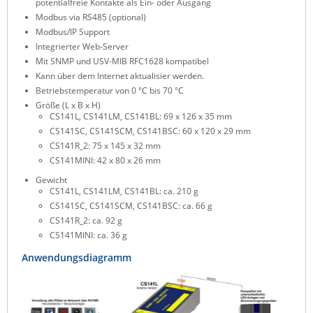
potentialfreie Kontakte als Ein- oder Ausgang
ZPE Systems
Modbus via RS485 (optional)
Modbus/IP Support
Integrierter Web-Server
Mit SNMP und USV-MIB RFC1628 kompatibel
News zu unseren Herstellern
Kann über dem Internet aktualisier werden.
Betriebstemperatur von 0 °C bis 70 °C
Größe (L x B x H)
CS141L, CS141LM, CS141BL: 69 x 126 x 35 mm
CS141SC, CS141SCM, CS141BSC: 60 x 120 x 29 mm
CS141R_2: 75 x 145 x 32 mm
CS141MINI: 42 x 80 x 26 mm
Gewicht
CS141L, CS141LM, CS141BL: ca. 210 g
CS141SC, CS141SCM, CS141BSC: ca. 66 g
CS141R_2: ca. 92 g
CS141MINI: ca. 36 g
Anwendungsdiagramm