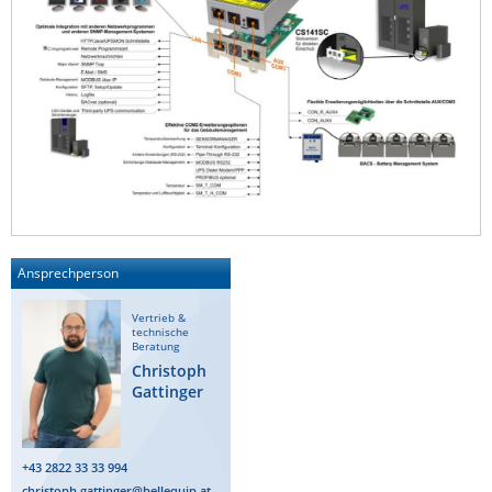
Ansprechperson
Vertrieb &
technische
Beratung
Christoph
Gattinger
+43 2822 33 33 994
christoph.gattinger@bellequip.at