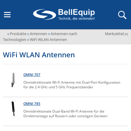
»
Produkte
»
Antennen
»
Antennen nach
Merkzettel
Adder
(
0
)
M2M Router, Antennen, VPN & SIM
Übersicht
LAGERABVERKAUF Stromverteilung und -messung
Unternehmen
Technologien
»
WiFi WLAN Antennen
ADEL system
Fernwartung via Mobilfunk (M2M)
WiFi WLAN Antennen
Advantech
Wissen
Ansprechpersonen
Advantech-Conel
SD-WAN & Bonding
Neue Produkte
Veranstaltungen
AKCP / AKCess Pro
OMNI-707
Antennen
Amit
Omnidirektionale Wi-Fi Antenne mit Dual-Port Konfiguration
Veranstaltungen
Jobs & Karriere
für die 2.4 GHz und 5 GHz Frequenzbänder
Aten
KVM & Audio/Video Signalverteilung
Bachmann
Bell-Up-to-Date Magazine
News
OMNI-785
KVM
Audio/Video
Black Box
USV, Energieverteilung & -messung
Omnidirektionale Dual-Band Wi-Fi Antenne für die
Direktmontage auf Routern oder sonstigen Geräten
Aktueller Newsletter
Bondix
Kabel und Verkabelung
Digital Signage
USV / UPS
Industrielle Stromversorgung
Cambium Networks
IoT, Umgebungsmonitoring & Sensorik