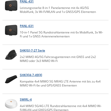
PANL-431
Comet System
Energiemessung
Energieverteilung
Leistungsstarke 8-in-1 Panelantenne mit 4x 4G/5G
IP, WLAN & GSM Sensorik
IoT - Internet of Things
Mobilfunk, 3x Wi-Fi/WLAN und 1x GNSS/GPS Elementen
CompleTech
IPC, Industrielle Netzwerktechnik & WLAN
Contemporary Controls
Datenlogger
Remote I/O
PANL-631
Industrielle Netzwerktechnik / Kommunikation
Industrielle Computer
Sonstige
Digi
10-in-1 Panel 5G Rundstrahlantenne mit 6x Mobilfunk, 3x Wi-
Fi und 1x GNSS Antennenelementen
Eaton
Wi-Fi - WLAN - Wireless
Serverräume
RMA / Rücksendung / Support
Elsys
IT Netzwerktechnik / Kommunikation
SHK[G]-7-27 Serie
Enginko - mcf88
2x2 MIMO 4G/5G Fahrzeugantennen mit GNSS und 2x2
Fokus Technologies
MIMO oder 3x3 MIMO Wi-Fi
Gefen
SHK[X]4-7-49[X]
Gude
Kompakte 4x4 MIMO 5G NR/4G LTE Antenne mit bis zu 4x4
Guntermann & Drunck
MIMO Wi-Fi 6e und GPS/GNSS Elementen
High Sec Labs
SWIRL-4
HW group
4x4 MIMO 5G/4G LTE Rundstrahlantenne mit 4x4 MIMO Wi-
Icron
Fi/WLAN und GNSS/GPS Elementen