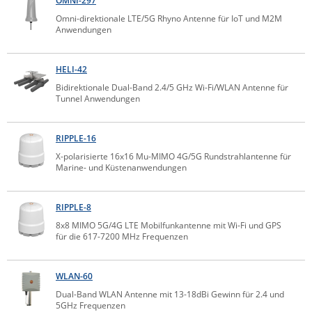
OMNI-297
Raritan
Omni-direktionale LTE/5G Rhyno Antenne für IoT und M2M
Anwendungen
Riello UPS
Server Technology
HELI-42
Siretta
Bidirektionale Dual-Band 2.4/5 GHz Wi-Fi/WLAN Antenne für
Tunnel Anwendungen
SIRIO Antenne
Sunbird
RIPPLE-16
Tactical Software
X-polarisierte 16x16 Mu-MIMO 4G/5G Rundstrahlantenne für
Marine- und Küstenanwendungen
TEKTELIC
Teltonika
RIPPLE-8
Unwired Networks
8x8 MIMO 5G/4G LTE Mobilfunkantenne mit Wi-Fi und GPS
für die 617-7200 MHz Frequenzen
Vision
WATTECO
WLAN-60
Westermo
Dual-Band WLAN Antenne mit 13-18dBi Gewinn für 2.4 und
Yuasa
5GHz Frequenzen