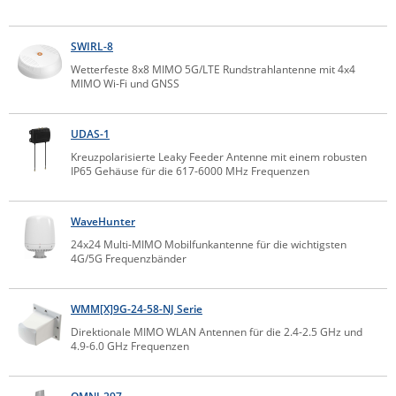
IEC Lock
SWIRL-8
Ihse
Wetterfeste 8x8 MIMO 5G/LTE Rundstrahlantenne mit 4x4
Kerlink
MIMO Wi-Fi und GNSS
Kramer Electronics
KVM TEC
UDAS-1
Kreuzpolarisierte Leaky Feeder Antenne mit einem robusten
Legrand
IP65 Gehäuse für die 617-6000 MHz Frequenzen
LigoWave
Milesight
WaveHunter
24x24 Multi-MIMO Mobilfunkantenne für die wichtigsten
Moxa
4G/5G Frequenzbänder
Netio
Panorama Antennas
WMM[X]9G-24-58-NJ Serie
PatchSee
Direktionale MIMO WLAN Antennen für die 2.4-2.5 GHz und
4.9-6.0 GHz Frequenzen
Power Kingdom
Poynting