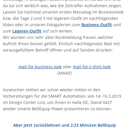
da tut sich wirklich was, wie die Zeitraffer Aufnahmen zeigen.
IEC Lock
Lassen Sie nochmal unseren ersten Messetag im Businesslook
Ihse
bzw. die Tage 2 und 3 mit legerem Outfit im nachfolgenden
Video oder in unseren Fotogalerien zum
Business-Outfit
und
Kerlink
zum
Legeren
-Outfit
auf sich wirken.
Kramer Electronics
Wir würden uns sehr über Rückmeldung freuen, welcher
KVM TEC
Auftritt Ihnen besser gefällt. Einfach nachfolgendes Mail mit
vorausgefülltem Betreff öffnen und auf Senden drücken:
Legrand
LigoWave
mail-for-business-look
oder
mail-for-t-shirt-look
Milesight
DANKE!
Moxa
Netio
Inzwischen stehen wir schon wieder mitten in den
Vorbereitungen für die SMART Automation, von 14.-16.5.2019
Panorama Antennas
im Design Center Linz, um Ihnen in Halle DC, Stand 0427
PatchSee
wieder smarte BellEquip Power präsentieren zu können.
Power Kingdom
Aber jetzt zurücklehnen und 2:23 Minuten BellEquip
Poynting