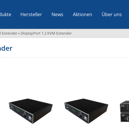
dukte
Hersteller
News
Aktionen
Über uns
M Extender
»
DisplayPort 1.2 KVM Extender
nder