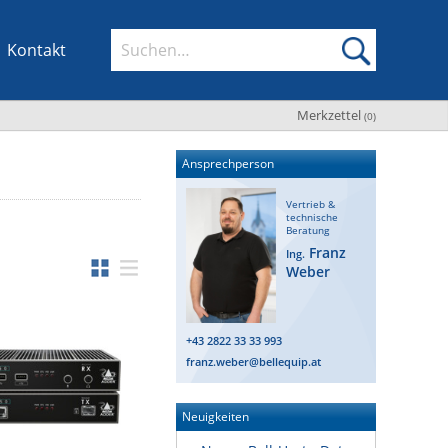
Kontakt
Merkzettel
(
0
)
Ansprechperson
Vertrieb &
technische
Beratung
Franz
Ing.
Weber
+43 2822 33 33 993
franz.weber@bellequip.at
Neuigkeiten