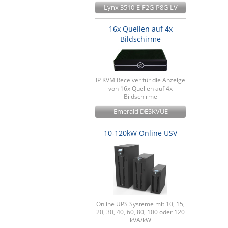
Lynx 3510-E-F2G-P8G-LV
16x Quellen auf 4x
Bildschirme
IP KVM Receiver für die Anzeige
von 16x Quellen auf 4x
Bildschirme
Emerald DESKVUE
10-120kW Online USV
Online UPS Systeme mit 10, 15,
20, 30, 40, 60, 80, 100 oder 120
kVA/kW