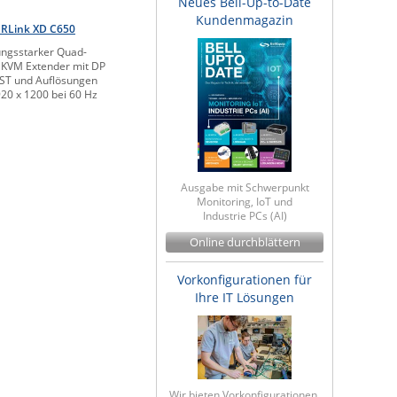
Neues Bell-Up-to-Date
Kundenmagazin
RLink XD C650
ungsstarker Quad-
KVM Extender mit DP
ST und Auflösungen
920 x 1200 bei 60 Hz
Ausgabe mit Schwerpunkt
Monitoring, IoT und
Industrie PCs (AI)
Online durchblättern
Vorkonfigurationen für
Ihre IT Lösungen
Wir bieten Vorkonfigurationen,