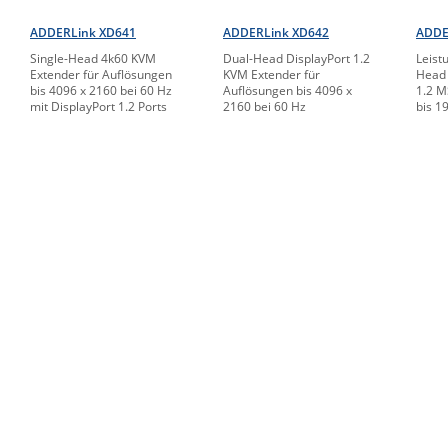
ADDERLink XD641
ADDERLink XD642
ADDE
Single-Head 4k60 KVM
Dual-Head DisplayPort 1.2
Leist
Extender für Auflösungen
KVM Extender für
Head 
bis 4096 x 2160 bei 60 Hz
Auflösungen bis 4096 x
1.2 M
mit DisplayPort 1.2 Ports
2160 bei 60 Hz
bis 1