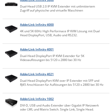
Comet System
Dual-Head USB 2.0 IP KVM Extender mit unlimitiertem
Energiemessung
Energieverteilung
Zugriff auf physische und virtuelle Maschinen
IP, WLAN & GSM Sensorik
IoT - Internet of Things
CompleTech
IPC, Industrielle Netzwerktechnik & WLAN
Contemporary Controls
Datenlogger
Remote I/O
AdderLink Infinity 4000
Industrielle Netzwerktechnik / Kommunikation
Industrielle Computer
Sonstige
Digi
4K und 5K 60Hz High Performace IP KVM Lösung mit Dual
Head DisplayPort, USB, Audio und RS232.
Eaton
Wi-Fi - WLAN - Wireless
Serverräume
RMA / Rücksendung / Support
Elsys
AdderLink Infinity 4001
IT Netzwerktechnik / Kommunikation
Enginko - mcf88
Dual-Head DisplayPort IP KVM Extender für 5K
Videoauflösungen bis 5120 x 2880 bei 30 Hz
Fokus Technologies
Gefen
AdderLink Infinity 4021
Gude
Dual-Head DisplayPort KVM over IP Extender mit SFP und
RJ45 Anschlüssen für Auflösungen bis 5120 x 2880 bei 30 Hz
Guntermann & Drunck
High Sec Labs
AdderLink Infinity 1002
HW group
DVI-D, USB und Audio Extender über Gigabit IP Netzwerk
oder LWL und Matrix Switch. Single Link, Single Head.
Icron