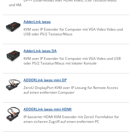
DP++ (Dual-Mode) oder HDMI Video, USB Tastatur/Maus
und VM.
ZPE Systems
AdderLink ipeps
News zu unseren Herstellern
KVM over IP Extender für Computer mit VGA Video Video und
USB oder PS/2 Tastatur/Maus
AdderLink ipeps DA
KVM over IP Extender für Computer mit VGA Video und USB
oder PS/2 Tastatur/Maus mit lokaler Konsole
ADDERLink ipeps mini DP
ZeroU DisplayPort KVM over IP Lösung für Remote Access
auf einen entfernten Computer
ADDERLink ipeps mini HDMI
IP-basierter HDMI KVM Extender mit ZeroU Formfaktor für
einen sicheren Zugriff auf einen entfernten PC