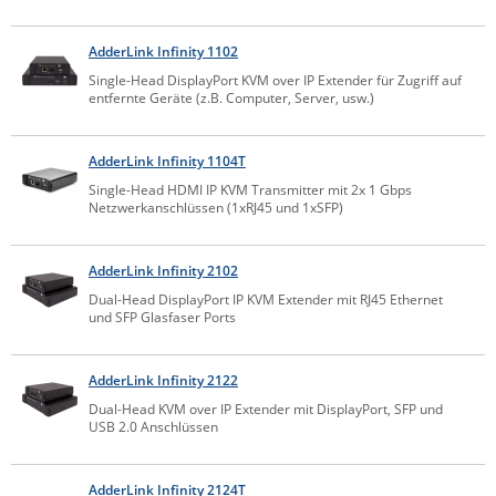
IEC Lock
AdderLink Infinity 1102
Ihse
Single-Head DisplayPort KVM over IP Extender für Zugriff auf
Kerlink
entfernte Geräte (z.B. Computer, Server, usw.)
Kramer Electronics
AdderLink Infinity 1104T
KVM TEC
Single-Head HDMI IP KVM Transmitter mit 2x 1 Gbps
Legrand
Netzwerkanschlüssen (1xRJ45 und 1xSFP)
LigoWave
AdderLink Infinity 2102
Milesight
Dual-Head DisplayPort IP KVM Extender mit RJ45 Ethernet
Moxa
und SFP Glasfaser Ports
Netio
Panorama Antennas
AdderLink Infinity 2122
Dual-Head KVM over IP Extender mit DisplayPort, SFP und
PatchSee
USB 2.0 Anschlüssen
Power Kingdom
Poynting
AdderLink Infinity 2124T