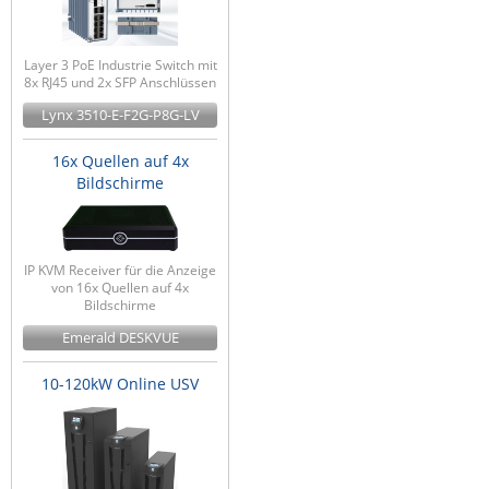
Layer 3 PoE Industrie Switch mit
8x RJ45 und 2x SFP Anschlüssen
Lynx 3510-E-F2G-P8G-LV
16x Quellen auf 4x
Bildschirme
IP KVM Receiver für die Anzeige
von 16x Quellen auf 4x
Bildschirme
Emerald DESKVUE
10-120kW Online USV