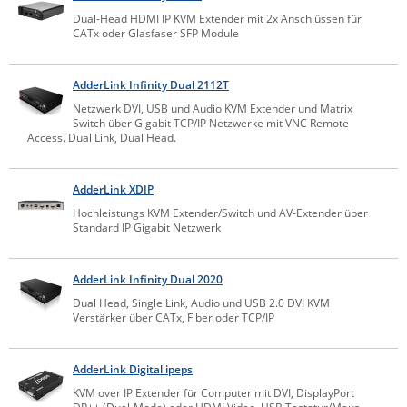
Dual-Head HDMI IP KVM Extender mit 2x Anschlüssen für
Raritan
CATx oder Glasfaser SFP Module
Riello UPS
Server Technology
AdderLink Infinity Dual 2112T
Siretta
Netzwerk DVI, USB und Audio KVM Extender und Matrix
Switch über Gigabit TCP/IP Netzwerke mit VNC Remote
SIRIO Antenne
Access. Dual Link, Dual Head.
Sunbird
AdderLink XDIP
Tactical Software
Hochleistungs KVM Extender/Switch und AV-Extender über
TEKTELIC
Standard IP Gigabit Netzwerk
Teltonika
AdderLink Infinity Dual 2020
Unwired Networks
Dual Head, Single Link, Audio und USB 2.0 DVI KVM
Vision
Verstärker über CATx, Fiber oder TCP/IP
WATTECO
Westermo
AdderLink Digital ipeps
KVM over IP Extender für Computer mit DVI, DisplayPort
Yuasa