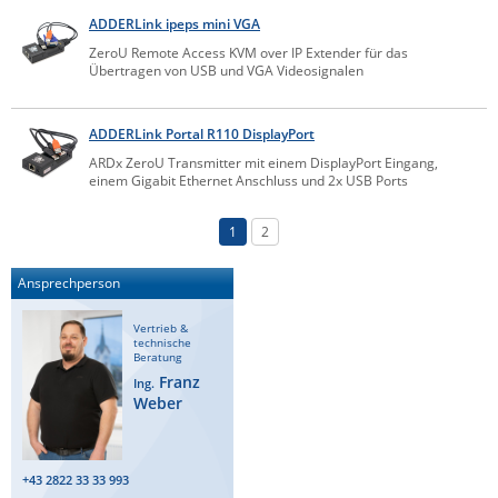
ADDERLink ipeps mini VGA
ZeroU Remote Access KVM over IP Extender für das
Übertragen von USB und VGA Videosignalen
ADDERLink Portal R110 DisplayPort
ARDx ZeroU Transmitter mit einem DisplayPort Eingang,
einem Gigabit Ethernet Anschluss und 2x USB Ports
1
2
Ansprechperson
Vertrieb &
technische
Beratung
Franz
Ing.
Weber
+43 2822 33 33 993