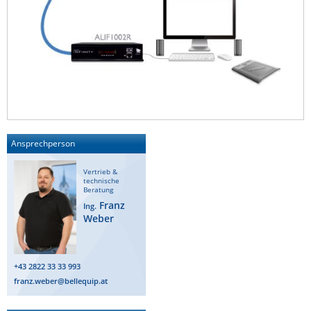
Ansprechperson
Vertrieb &
technische
Beratung
Franz
Ing.
Weber
+43 2822 33 33 993
franz.weber@bellequip.at