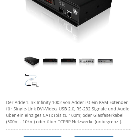
Comet System
Energiemessung
Energieverteilung
IP, WLAN & GSM Sensorik
IoT - Internet of Things
CompleTech
IPC, Industrielle Netzwerktechnik & WLAN
Contemporary Controls
Datenlogger
Remote I/O
Industrielle Netzwerktechnik / Kommunikation
Industrielle Computer
Sonstige
Digi
Eaton
Wi-Fi - WLAN - Wireless
Serverräume
RMA / Rücksendung / Support
Elsys
IT Netzwerktechnik / Kommunikation
Enginko - mcf88
Fokus Technologies
Gefen
Gude
Der AdderLink Infinity 1002 von Adder ist ein KVM Extender
Guntermann & Drunck
für Single-Link DVI-Video, USB 2.0, RS-232 Signale und Audio
High Sec Labs
über ein einziges CATx (bis zu 100m) oder Glasfaserkabel
(500m - 10km) oder über TCP/IP Netzwerke (unbegrenzt).
HW group
Icron