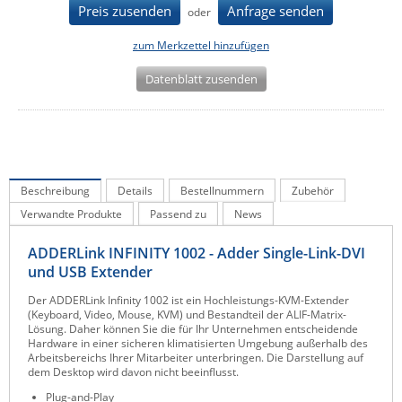
Preis zusenden
Anfrage senden
oder
IEC Lock
zum Merkzettel hinzufügen
Ihse
Kerlink
Datenblatt zusenden
Kramer Electronics
KVM TEC
Legrand
Beschreibung
Details
Bestellnummern
Zubehör
LigoWave
Verwandte Produkte
Passend zu
News
Milesight
Moxa
ADDERLink INFINITY 1002 - Adder Single-Link-DVI
und USB Extender
Netio
Der ADDERLink Infinity 1002 ist ein Hochleistungs-KVM-Extender
Panorama Antennas
(Keyboard, Video, Mouse, KVM) und Bestandteil der ALIF-Matrix-
Lösung. Daher können Sie die für Ihr Unternehmen entscheidende
PatchSee
Hardware in einer sicheren klimatisierten Umgebung außerhalb des
Arbeitsbereichs Ihrer Mitarbeiter unterbringen. Die Darstellung auf
Power Kingdom
dem Desktop wird davon nicht beeinflusst.
Poynting
Plug-and-Play