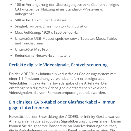
100 m Verlängerung der Übertragungsstrecke über ein einziges
Raritan
CATx-Kabel; bei Nutzung eines Standard-IP-Netzwerks
unbegrenzt
Riello UPS
500 m bis 10 km über Glasfaser
Server Technology
Single-Link- bzw. Einzelmonitor-Konfiguration
Max. Auflösung: 1920 x 1200 bei 60 Hz
Siretta
Unterstützt USB-Massenspeicher sowie Tastatur, Maus, Tablet
und Touchscreen
SIRIO Antenne
Unterstützt Mac Pro
Sunbird
Redundante Netzwerkschnittstelle
Tactical Software
Perfekte digitale Videosignale, Echtzeitsteuerung
TEKTELIC
Da der ADDERLink Infinity ein verlustfreies Codierungssystem mit
einer 1:1-Pixelzuordnung verwendet, liefert er pixelgenaue
Teltonika
Videobilder mit exakter Farbwiedergabe ohne Artefakte. Die
empfangenen digitalen Videosignale entsprechen exakt den
Unwired Networks
Videosignalen, die vom Remotecomputer gesendet werden.
Vision
Ein einziges CATx-Kabel oder Glasfaserkabel – immun
gegen Interferenzen
WATTECO
Herzstück bei der Entwicklung der ADDERLink Infinity-Geräte war von
Westermo
Anfang an ein äußerst robustes Signalübertragungsverfahren. Daher
können Sie die gesamte Bandbreite an Kabelverbindungen nutzen,
Yuasa
die in Verkabelungssystemen in der Regel verwendet werden. Sie