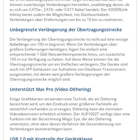
können zuverlässige Verbindungen herstellen, unabhängig davon, ob
ZPE Systems
es sich um CAT5e-, CAT6- oder CAT7-Kabel handelt. Der ADDERLink
Infinity bietet zudem die Möglichkeit, mit Glasfaserkabeln
Verbindungen über Entfernungen von bis zu 10 km zu realisieren.
Unbegrenzte Verlängerung der Übertragungsstrecke
News zu unseren Herstellern
Die Verlängerung der Übertragungsstrecke ist nicht auf eine einzige
Kabellänge von 100 m begrenzt. Wenn Sie Verbindungen über
größere Entfernungen benötigen, fügen Sie einfach eine
entsprechende 1 GbE-Netzwerkkomponente hinzu, um zusätzliche
100 m zur Verfügung zu haben. Auf diese Weise können Sie die
Übertragungsstrecke um ein Vielfaches verlängern. Die Geräte sind
auch mit SFP-Gehäusen zur Aufnahme von Glasfaser-Transceivern
ausgestattet, mit denen weit größere Verlängerungen der
Übertragungsstrecke möglich sind.
Unterstützt Mac Pro (Video-Dithering)
Einige Grafikkarten verwenden eine Technik, die als Dithering
bezeichnet wird, um den Eindruck einer größeren Farbtiefe als
tatsächlich vorhanden zu erzeugen. Dithering kann die normalen
Videodatenraten erheblich erhöhen. Der ALIF1002T verfügt über eine
Funktion mit der Bezeichnung Magic Eye, die das Dithering
unterstützt, ohne dass dieses Verfahren die Gesamtleistung von
Verbindungen beeinträchtigen kann.
USB 2.0 mit Kontrolle der Geräteklasse