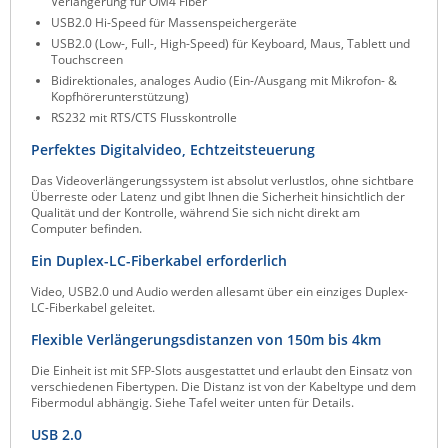
Verlängerung für OM4 Fiber
Raritan
USB2.0 Hi-Speed für Massenspeichergeräte
USB2.0 (Low-, Full-, High-Speed) für Keyboard, Maus, Tablett und
Riello UPS
Touchscreen
Bidirektionales, analoges Audio (Ein-/Ausgang mit Mikrofon- &
Server Technology
Kopfhörerunterstützung)
RS232 mit RTS/CTS Flusskontrolle
Siretta
Perfektes Digitalvideo, Echtzeitsteuerung
SIRIO Antenne
Das Videoverlängerungssystem ist absolut verlustlos, ohne sichtbare
Sunbird
Überreste oder Latenz und gibt Ihnen die Sicherheit hinsichtlich der
Qualität und der Kontrolle, während Sie sich nicht direkt am
Tactical Software
Computer befinden.
TEKTELIC
Ein Duplex-LC-Fiberkabel erforderlich
Teltonika
Video, USB2.0 und Audio werden allesamt über ein einziges Duplex-
LC-Fiberkabel geleitet.
Unwired Networks
Flexible Verlängerungsdistanzen von 150m bis 4km
Vision
Die Einheit ist mit SFP-Slots ausgestattet und erlaubt den Einsatz von
WATTECO
verschiedenen Fibertypen. Die Distanz ist von der Kabeltype und dem
Fibermodul abhängig. Siehe Tafel weiter unten für Details.
Westermo
USB 2.0
Yuasa