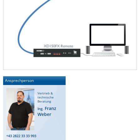
Ansprechperson
Vertrieb &
technische
Beratung
Franz
Ing.
Weber
+43 2822 33 33 993