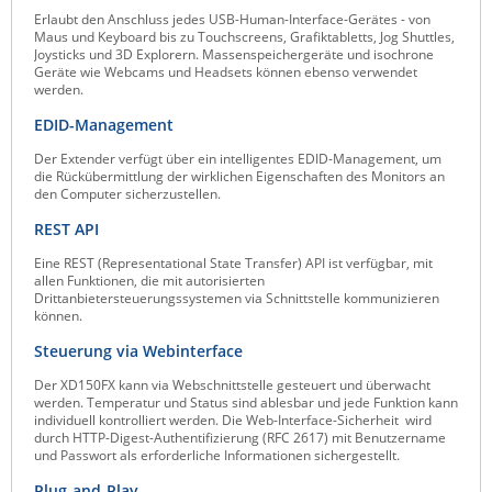
Erlaubt den Anschluss jedes USB-Human-Interface-Gerätes - von
ZPE Systems
Maus und Keyboard bis zu Touchscreens, Grafiktabletts, Jog Shuttles,
Joysticks und 3D Explorern. Massenspeichergeräte und isochrone
Geräte wie Webcams und Headsets können ebenso verwendet
werden.
News zu unseren Herstellern
EDID-Management
Der Extender verfügt über ein intelligentes EDID-Management, um
die Rückübermittlung der wirklichen Eigenschaften des Monitors an
den Computer sicherzustellen.
REST API
Eine REST (Representational State Transfer) API ist verfügbar, mit
allen Funktionen, die mit autorisierten
Drittanbietersteuerungssystemen via Schnittstelle kommunizieren
können.
Steuerung via Webinterface
Der XD150FX kann via Webschnittstelle gesteuert und überwacht
werden. Temperatur und Status sind ablesbar und jede Funktion kann
individuell kontrolliert werden. Die Web-Interface-Sicherheit wird
durch HTTP-Digest-Authentifizierung (RFC 2617) mit Benutzername
und Passwort als erforderliche Informationen sichergestellt.
Plug-and-Play