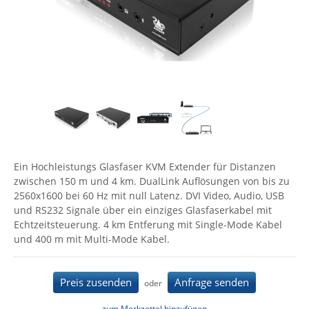
Comet System
Energiemessung
Energieverteilung
IP, WLAN & GSM Sensorik
IoT - Internet of Things
CompleTech
IPC, Industrielle Netzwerktechnik & WLAN
Contemporary Controls
Datenlogger
Remote I/O
Industrielle Netzwerktechnik / Kommunikation
Industrielle Computer
Sonstige
Digi
Eaton
Wi-Fi - WLAN - Wireless
Serverräume
RMA / Rücksendung / Support
Elsys
IT Netzwerktechnik / Kommunikation
Enginko - mcf88
Ein Hochleistungs Glasfaser KVM Extender für Distanzen
Fokus Technologies
zwischen 150 m und 4 km. DualLink Auflösungen von bis zu
Gefen
2560x1600 bei 60 Hz mit null Latenz. DVI Video, Audio, USB
und RS232 Signale über ein einziges Glasfaserkabel mit
Gude
Echtzeitsteuerung. 4 km Entferung mit Single-Mode Kabel
Guntermann & Drunck
und 400 m mit Multi-Mode Kabel.
High Sec Labs
HW group
Preis zusenden
Anfrage senden
oder
Icron
zum Merkzettel hinzufügen