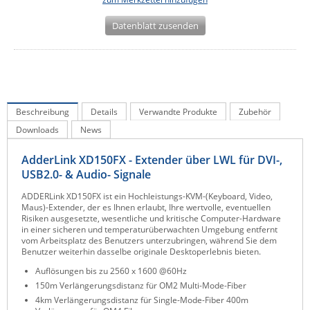
IEC Lock
Datenblatt zusenden
Ihse
Kerlink
Kramer Electronics
KVM TEC
Beschreibung
Details
Verwandte Produkte
Zubehör
Legrand
Downloads
News
LigoWave
AdderLink XD150FX - Extender über LWL für DVI-,
Milesight
USB2.0- & Audio- Signale
Moxa
ADDERLink XD150FX ist ein Hochleistungs-KVM-(Keyboard, Video,
Maus)-Extender, der es Ihnen erlaubt, Ihre wertvolle, eventuellen
Netio
Risiken ausgesetzte, wesentliche und kritische Computer-Hardware
in einer sicheren und temperaturüberwachten Umgebung entfernt
Panorama Antennas
vom Arbeitsplatz des Benutzers unterzubringen, während Sie dem
Benutzer weiterhin dasselbe originale Desktoperlebnis bieten.
PatchSee
Auflösungen bis zu 2560 x 1600 @60Hz
Power Kingdom
150m Verlängerungsdistanz für OM2 Multi-Mode-Fiber
4km Verlängerungsdistanz für Single-Mode-Fiber 400m
Poynting