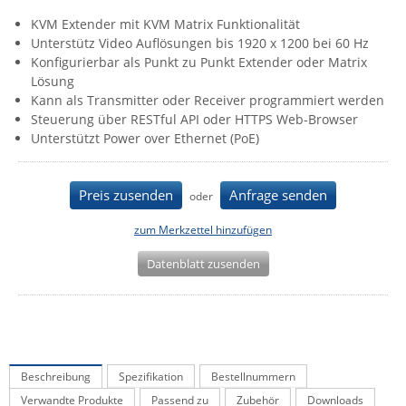
IEC Lock
KVM Extender mit KVM Matrix Funktionalität
Unterstütz Video Auflösungen bis 1920 x 1200 bei 60 Hz
Ihse
Konfigurierbar als Punkt zu Punkt Extender oder Matrix
Kerlink
Lösung
Kann als Transmitter oder Receiver programmiert werden
Kramer Electronics
Steuerung über RESTful API oder HTTPS Web-Browser
KVM TEC
Unterstützt Power over Ethernet (PoE)
Legrand
LigoWave
Preis zusenden
Anfrage senden
oder
Milesight
zum Merkzettel hinzufügen
Moxa
Datenblatt zusenden
Netio
Panorama Antennas
PatchSee
Power Kingdom
Beschreibung
Spezifikation
Bestellnummern
Poynting
Verwandte Produkte
Passend zu
Zubehör
Downloads