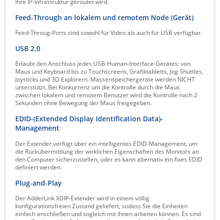
Ihre IP-Infrastruktur geroutet wird.
Feed-Through an lokalem und remotem Node (Gerät)
Feed-Throug-Ports sind sowohl für Video als auch für USB verfügbar.
USB 2.0
Erlaubt den Anschluss jedes USB-Human-Interface-Gerätes: von
Maus und Keyboard bis zu Touchscreens, Grafiktabletts, Jog Shuttles,
Joysticks und 3D Explorern. Massenspeichergeräte werden NICHT
unterstützt. Bei Konkurrenz um die Kontrolle durch die Maus
zwischen lokalem und remotem Benutzer wird die Kontrolle nach 2
Sekunden ohne Bewegung der Maus freigegeben.
EDID-(Extended Display Identification Data)-
Management
Der Extender verfügt über ein intelligentes EDID-Management, um
die Rückübermittlung der wirklichen Eigenschaften des Monitors an
den Computer sicherzustellen, oder es kann alternativ ein fixes EDID
definiert werden.
Plug-and-Play
Der AdderLink XDIP-Extender wird in einem völlig
konfigurationsfreien Zustand geliefert, sodass Sie die Einheiten
einfach anschließen und sogleich mit ihnen arbeiten können. Es sind