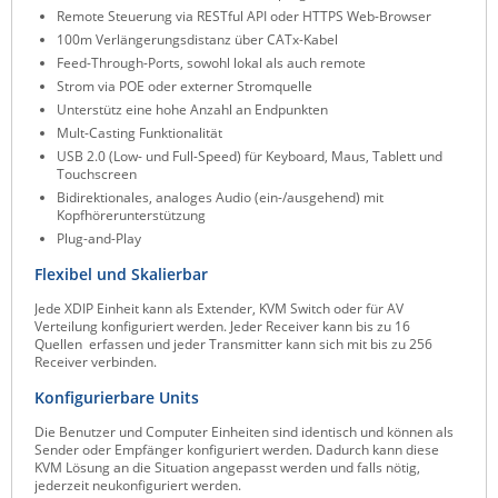
Remote Steuerung via RESTful API oder HTTPS Web-Browser
ZPE Systems
100m Verlängerungsdistanz über CATx-Kabel
Feed-Through-Ports, sowohl lokal als auch remote
Strom via POE oder externer Stromquelle
News zu unseren Herstellern
Unterstütz eine hohe Anzahl an Endpunkten
Mult-Casting Funktionalität
USB 2.0 (Low- und Full-Speed) für Keyboard, Maus, Tablett und
Touchscreen
Bidirektionales, analoges Audio (ein-/ausgehend) mit
Kopfhörerunterstützung
Plug-and-Play
Flexibel und Skalierbar
Jede XDIP Einheit kann als Extender, KVM Switch oder für AV
Verteilung konfiguriert werden. Jeder Receiver kann bis zu 16
Quellen erfassen und jeder Transmitter kann sich mit bis zu 256
Receiver verbinden.
Konfigurierbare Units
Die Benutzer und Computer Einheiten sind identisch und können als
Sender oder Empfänger konfiguriert werden. Dadurch kann diese
KVM Lösung an die Situation angepasst werden und falls nötig,
jederzeit neukonfiguriert werden.