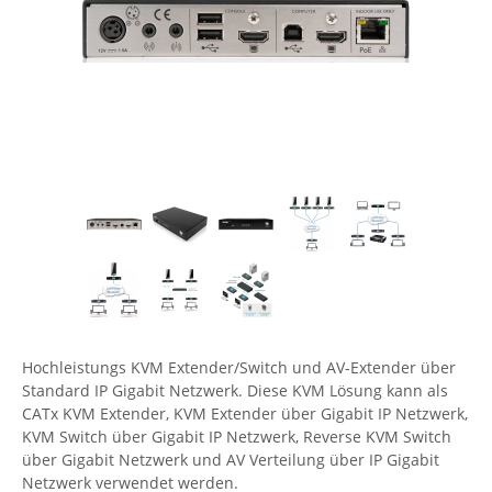
Comet System
Energiemessung
Energieverteilung
IP, WLAN & GSM Sensorik
IoT - Internet of Things
CompleTech
IPC, Industrielle Netzwerktechnik & WLAN
Contemporary Controls
Datenlogger
Remote I/O
Industrielle Netzwerktechnik / Kommunikation
Industrielle Computer
Sonstige
Digi
Eaton
Wi-Fi - WLAN - Wireless
Serverräume
RMA / Rücksendung / Support
Elsys
IT Netzwerktechnik / Kommunikation
Enginko - mcf88
Fokus Technologies
Gefen
Gude
Hochleistungs KVM Extender/Switch und AV-Extender über
Guntermann & Drunck
Standard IP Gigabit Netzwerk. Diese KVM Lösung kann als
High Sec Labs
CATx KVM Extender, KVM Extender über Gigabit IP Netzwerk,
KVM Switch über Gigabit IP Netzwerk, Reverse KVM Switch
HW group
über Gigabit Netzwerk und AV Verteilung über IP Gigabit
Icron
Netzwerk verwendet werden.