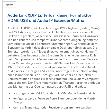
News
Raritan
Riello UPS
AdderLink XDIP Lüfterlos, kleiner Formfaktor,
HDMI, USB und Audio IP Extender/Matrix
Server Technology
ADDERLink XDIP ist ein Hochleistungs-KVM-(Keyboard, Video, Maus)-
Siretta
und AV-Extender, der es Ihnen erlaubt, Ihre wertvolle, eventuellen
Risiken ausgesetzte, wesentliche und kritische Computer-Hardware
SIRIO Antenne
in einer sicheren und temperaturüberwachten Umgebung entfernt
vom Arbeitsplatz des Benutzers unterzubringen, während Sie dem
Sunbird
Benutzer weiterhin dasselbe originale Desktoperlebnis bieten. Die
Einheiten werden als "Nodes (Netzwerkelement/Netzwerkknoten)"
Tactical Software
geliefert. Dies bedeutet, dass Sie dem Gerät eine bestimmte Rolle
beim Setup zuweisen können - entweder Transmitter oder Receiver.
TEKTELIC
Unter Verwendung eines Standard-IP-Netzwerkes können sie bis zu
1920 x 1200 Videostreams, analoges Audio, USB 2.0 und 2-Kanal-
Teltonika
Audio über ein einziges CATx-Kabel übertragen. Jeder Node verfügt
ebenso über einen Feed-Through-Port, welcher es einer lokalen
Unwired Networks
Benutzerstation erlaubt, zwischen remotem und lokalem Computer
umzuschalten. Der Transmitternode (die Transmittereinheit) erlaubt
Vision
das Monitoring des Quellcomputers durch USB und Video.
WATTECO
Leistungsstarker KVM Extender mit KVM Matrix Funktionalität
Konfigurierbar als Punkt zu Punkt Extender oder kleine Matrix
Westermo
Lösung
Yuasa
Kann als Transmitter oder Receiver programmiert werden