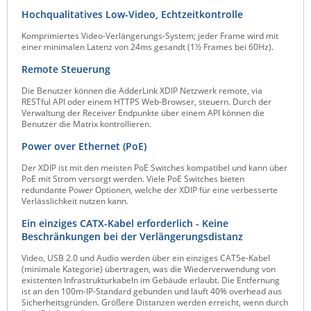
Hochqualitatives Low-Video, Echtzeitkontrolle
Komprimiertes Video-Verlängerungs-System; jeder Frame wird mit
einer minimalen Latenz von 24ms gesandt (1½ Frames bei 60Hz).
Remote Steuerung
Die Benutzer können die AdderLink XDIP Netzwerk remote, via
RESTful API oder einem HTTPS Web-Browser, steuern. Durch der
Verwaltung der Receiver Endpunkte über einem API können die
Benutzer die Matrix kontrollieren.
Power over Ethernet (PoE)
Der XDIP ist mit den meisten PoE Switches kompatibel und kann über
PoE mit Strom versorgt werden. Viele PoE Switches bieten
redundante Power Optionen, welche der XDIP für eine verbesserte
Verlässlichkeit nutzen kann.
Ein einziges CATX-Kabel erforderlich - Keine
Beschränkungen bei der Verlängerungsdistanz
Video, USB 2.0 und Audio werden über ein einziges CAT5e-Kabel
(minimale Kategorie) übertragen, was die Wiederverwendung von
existenten Infrastrukturkabeln im Gebäude erlaubt. Die Entfernung
ist an den 100m-IP-Standard gebunden und läuft 40% overhead aus
Sicherheitsgründen. Größere Distanzen werden erreicht, wenn durch