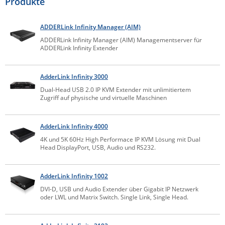
Produkte
Comet System
Energiemessung
Energieverteilung
IP, WLAN & GSM Sensorik
IoT - Internet of Things
ADDERLink Infinity Manager (AIM)
CompleTech
IPC, Industrielle Netzwerktechnik & WLAN
ADDERLink Infinity Manager (AIM) Managementserver für
Contemporary Controls
Datenlogger
Remote I/O
ADDERLink Infinity Extender
Industrielle Netzwerktechnik / Kommunikation
Industrielle Computer
Sonstige
Digi
Eaton
Wi-Fi - WLAN - Wireless
AdderLink Infinity 3000
Serverräume
RMA / Rücksendung / Support
Dual-Head USB 2.0 IP KVM Extender mit unlimitiertem
Elsys
Zugriff auf physische und virtuelle Maschinen
IT Netzwerktechnik / Kommunikation
Enginko - mcf88
Fokus Technologies
AdderLink Infinity 4000
4K und 5K 60Hz High Performace IP KVM Lösung mit Dual
Gefen
Head DisplayPort, USB, Audio und RS232.
Gude
Guntermann & Drunck
AdderLink Infinity 1002
High Sec Labs
DVI-D, USB und Audio Extender über Gigabit IP Netzwerk
oder LWL und Matrix Switch. Single Link, Single Head.
HW group
Icron