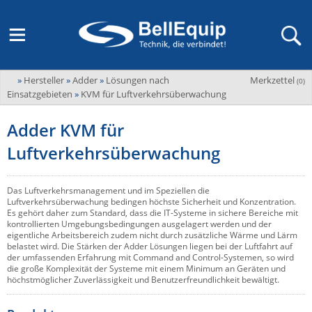
»
Hersteller
»
Adder
»
Lösungen nach
Merkzettel
Adder
(
0
)
M2M Router, Antennen, VPN & SIM
Übersicht
LAGERABVERKAUF Stromverteilung und -messung
Unternehmen
Einsatzgebieten
»
KVM für Luftverkehrsüberwachung
ADEL system
Fernwartung via Mobilfunk (M2M)
Adder KVM für
Advantech
Wissen
Ansprechpersonen
Luftverkehrsüberwachung
Advantech-Conel
SD-WAN & Bonding
Neue Produkte
Veranstaltungen
AKCP / AKCess Pro
Antennen
Das Luftverkehrsmanagement und im Speziellen die
Amit
Luftverkehrsüberwachung bedingen höchste Sicherheit und Konzentration.
Veranstaltungen
Jobs & Karriere
Es gehört daher zum Standard, dass die IT-Systeme in sichere Bereiche mit
Aten
KVM & Audio/Video Signalverteilung
kontrollierten Umgebungsbedingungen ausgelagert werden und der
eigentliche Arbeitsbereich zudem nicht durch zusätzliche Wärme und Lärm
Bachmann
Bell-Up-to-Date Magazine
News
belastet wird. Die Stärken der Adder Lösungen liegen bei der Luftfahrt auf
der umfassenden Erfahrung mit Command and Control-Systemen, so wird
KVM
Audio/Video
Black Box
USV, Energieverteilung & -messung
die große Komplexität der Systeme mit einem Minimum an Geräten und
Aktueller Newsletter
höchstmöglicher Zuverlässigkeit und Benutzerfreundlichkeit bewältigt.
Bondix
Kabel und Verkabelung
Digital Signage
USV / UPS
Industrielle Stromversorgung
Cambium Networks
IoT, Umgebungsmonitoring & Sensorik