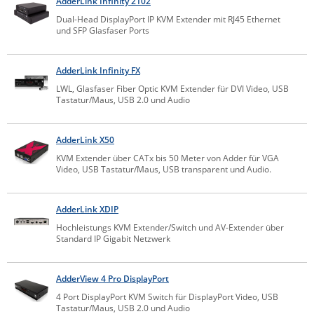
AdderLink Infinity 2102
IEC Lock
Dual-Head DisplayPort IP KVM Extender mit RJ45 Ethernet
und SFP Glasfaser Ports
Ihse
Kerlink
AdderLink Infinity FX
Kramer Electronics
LWL, Glasfaser Fiber Optic KVM Extender für DVI Video, USB
Tastatur/Maus, USB 2.0 und Audio
KVM TEC
Legrand
AdderLink X50
LigoWave
KVM Extender über CATx bis 50 Meter von Adder für VGA
Video, USB Tastatur/Maus, USB transparent und Audio.
Milesight
Moxa
AdderLink XDIP
Netio
Hochleistungs KVM Extender/Switch und AV-Extender über
Standard IP Gigabit Netzwerk
Panorama Antennas
PatchSee
AdderView 4 Pro DisplayPort
Power Kingdom
4 Port DisplayPort KVM Switch für DisplayPort Video, USB
Poynting
Tastatur/Maus, USB 2.0 und Audio