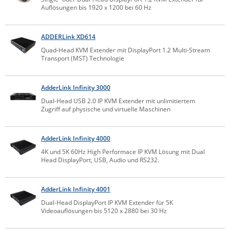
Auflösungen bis 1920 x 1200 bei 60 Hz
Comet System
Energiemessung
Energieverteilung
IP, WLAN & GSM Sensorik
IoT - Internet of Things
CompleTech
IPC, Industrielle Netzwerktechnik & WLAN
ADDERLink XD614
Contemporary Controls
Datenlogger
Remote I/O
Quad-Head KVM Extender mit DisplayPort 1.2 Multi-Stream
Industrielle Netzwerktechnik / Kommunikation
Industrielle Computer
Transport (MST) Technologie
Sonstige
Digi
Eaton
Wi-Fi - WLAN - Wireless
Serverräume
RMA / Rücksendung / Support
AdderLink Infinity 3000
Elsys
Dual-Head USB 2.0 IP KVM Extender mit unlimitiertem
IT Netzwerktechnik / Kommunikation
Zugriff auf physische und virtuelle Maschinen
Enginko - mcf88
Fokus Technologies
AdderLink Infinity 4000
Gefen
4K und 5K 60Hz High Performace IP KVM Lösung mit Dual
Gude
Head DisplayPort, USB, Audio und RS232.
Guntermann & Drunck
AdderLink Infinity 4001
High Sec Labs
Dual-Head DisplayPort IP KVM Extender für 5K
HW group
Videoauflösungen bis 5120 x 2880 bei 30 Hz
Icron