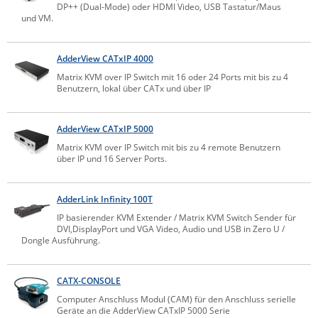
DP++ (Dual-Mode) oder HDMI Video, USB Tastatur/Maus
Raritan
und VM.
Riello UPS
AdderView CATxIP 4000
Server Technology
Matrix KVM over IP Switch mit 16 oder 24 Ports mit bis zu 4
Siretta
Benutzern, lokal über CATx und über IP
SIRIO Antenne
AdderView CATxIP 5000
Sunbird
Matrix KVM over IP Switch mit bis zu 4 remote Benutzern
Tactical Software
über IP und 16 Server Ports.
TEKTELIC
Teltonika
AdderLink Infinity 100T
IP basierender KVM Extender / Matrix KVM Switch Sender für
Unwired Networks
DVI,DisplayPort und VGA Video, Audio und USB in Zero U /
Dongle Ausführung.
Vision
WATTECO
CATX-CONSOLE
Westermo
Computer Anschluss Modul (CAM) für den Anschluss serielle
Geräte an die AdderView CATxIP 5000 Serie
Yuasa