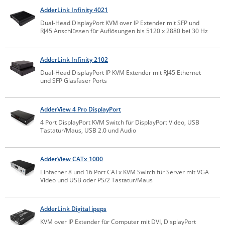
AdderLink Infinity 4021
IEC Lock
Dual-Head DisplayPort KVM over IP Extender mit SFP und
Ihse
RJ45 Anschlüssen für Auflösungen bis 5120 x 2880 bei 30 Hz
Kerlink
Kramer Electronics
AdderLink Infinity 2102
Dual-Head DisplayPort IP KVM Extender mit RJ45 Ethernet
KVM TEC
und SFP Glasfaser Ports
Legrand
LigoWave
AdderView 4 Pro DisplayPort
4 Port DisplayPort KVM Switch für DisplayPort Video, USB
Milesight
Tastatur/Maus, USB 2.0 und Audio
Moxa
Netio
AdderView CATx 1000
Panorama Antennas
Einfacher 8 und 16 Port CATx KVM Switch für Server mit VGA
Video und USB oder PS/2 Tastatur/Maus
PatchSee
Power Kingdom
AdderLink Digital ipeps
Poynting
KVM over IP Extender für Computer mit DVI, DisplayPort