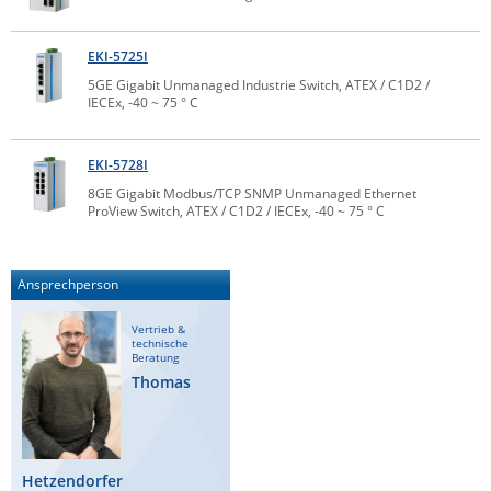
ZPE Systems
EKI-5725I
5GE Gigabit Unmanaged Industrie Switch, ATEX / C1D2 /
IECEx, -40 ~ 75 ° C
News zu unseren Herstellern
EKI-5728I
8GE Gigabit Modbus/TCP SNMP Unmanaged Ethernet
ProView Switch, ATEX / C1D2 / IECEx, -40 ~ 75 ° C
Ansprechperson
Vertrieb &
technische
Beratung
Thomas
Hetzendorfer