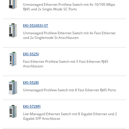
Unmanaged Ethernet ProView Switch mit 4x 10/100 Mbps
IEC Lock
RJ45 und 2x Single-Mode SC Ports
Ihse
Kerlink
EKI-5524SSI-ST
Unmanaged ProView Ethernet Switch mit 4x Fast Ethernet
Kramer Electronics
und 2x Singlemode St Anschlüssen
KVM TEC
Legrand
EKI-5525I
Fast Ethernet ProView Switch mit 5 Fast Ethernet RJ45
LigoWave
Anschlüssen
Milesight
Moxa
EKI-5528I
Netio
Unmanaged ProView Switch mit 8 Fast Ethernet RJ45 Ports
Panorama Antennas
EKI-5729FI
PatchSee
Lite-Managed Ethernet Switch mit 8 Gigabit Ethernet und 2
Power Kingdom
Gigabit SFP Anschlüsse
Poynting