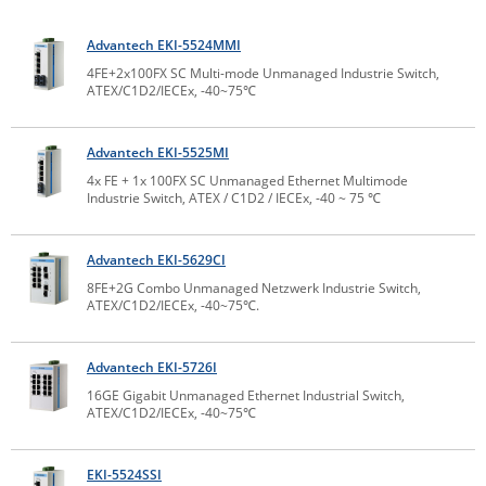
Comet System
Energiemessung
Energieverteilung
Advantech EKI-5524MMI
IP, WLAN & GSM Sensorik
IoT - Internet of Things
CompleTech
IPC, Industrielle Netzwerktechnik & WLAN
4FE+2x100FX SC Multi-mode Unmanaged Industrie Switch,
ATEX/C1D2/IECEx, -40~75℃
Contemporary Controls
Datenlogger
Remote I/O
Industrielle Netzwerktechnik / Kommunikation
Industrielle Computer
Sonstige
Digi
Advantech EKI-5525MI
Eaton
Wi-Fi - WLAN - Wireless
4x FE + 1x 100FX SC Unmanaged Ethernet Multimode
Serverräume
RMA / Rücksendung / Support
Elsys
Industrie Switch, ATEX / C1D2 / IECEx, -40 ~ 75 ℃
IT Netzwerktechnik / Kommunikation
Enginko - mcf88
Advantech EKI-5629CI
Fokus Technologies
8FE+2G Combo Unmanaged Netzwerk Industrie Switch,
Gefen
ATEX/C1D2/IECEx, -40~75℃.
Gude
Advantech EKI-5726I
Guntermann & Drunck
16GE Gigabit Unmanaged Ethernet Industrial Switch,
High Sec Labs
ATEX/C1D2/IECEx, -40~75℃
HW group
EKI-5524SSI
Icron