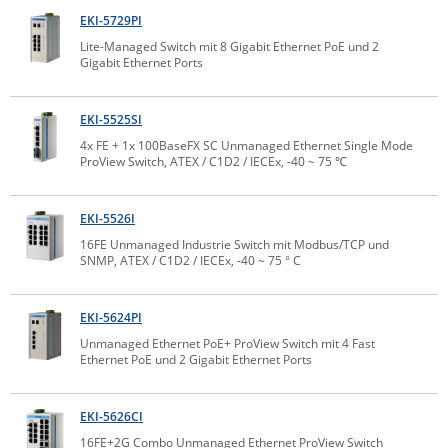
EKI-5729PI
Raritan
Lite-Managed Switch mit 8 Gigabit Ethernet PoE und 2
Riello UPS
Gigabit Ethernet Ports
Server Technology
Siretta
EKI-5525SI
4x FE + 1x 100BaseFX SC Unmanaged Ethernet Single Mode
SIRIO Antenne
ProView Switch, ATEX / C1D2 / IECEx, -40 ~ 75 ℃
Sunbird
Tactical Software
EKI-5526I
16FE Unmanaged Industrie Switch mit Modbus/TCP und
TEKTELIC
SNMP, ATEX / C1D2 / IECEx, -40 ~ 75 ° C
Teltonika
Unwired Networks
EKI-5624PI
Vision
Unmanaged Ethernet PoE+ ProView Switch mit 4 Fast
Ethernet PoE und 2 Gigabit Ethernet Ports
WATTECO
Westermo
EKI-5626CI
Yuasa
16FE+2G Combo Unmanaged Ethernet ProView Switch