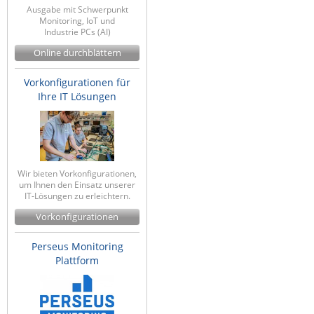
Ausgabe mit Schwerpunkt
Raritan
Monitoring, IoT und
Industrie PCs (AI)
Riello UPS
Online durchblättern
Server Technology
Vorkonfigurationen für
Siretta
Ihre IT Lösungen
SIRIO Antenne
Sunbird
Tactical Software
TEKTELIC
Wir bieten Vorkonfigurationen,
um Ihnen den Einsatz unserer
Teltonika
IT-Lösungen zu erleichtern.
Vorkonfigurationen
Unwired Networks
Vision
Perseus Monitoring
Plattform
WATTECO
Westermo
Yuasa