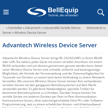
»
Hersteller
»
Advantech
»
Industrielle Serielle Device
Merkzettel
Adder
(
0
)
M2M Router, Antennen, VPN & SIM
Übersicht
LAGERABVERKAUF Stromverteilung und -messung
Unternehmen
Server
»
Wireless Device Server
ADEL system
Fernwartung via Mobilfunk (M2M)
Advantech Wireless Device Server
Advantech
Wissen
Ansprechpersonen
Advantech-Conel
SD-WAN & Bonding
Neue Produkte
Veranstaltungen
Advantechs Wireless Device Server bringt RS-232/422/485 zu Ihrem WLAN
AKCP / AKCess Pro
oder LAN. Da nahezu jedes Gerät mit einem seriellen Anschluss mit einem
Antennen
WLAN verbunden und von diesem gemeinsam genutzt werden kann, bietet
Amit
unser Wireless Device Server eine schnelle, einfache und kostengünstige
Veranstaltungen
Jobs & Karriere
Möglichkeit, die Vorteile der Fernverwaltung und der Datenverfügbarkeit für
Aten
KVM & Audio/Video Signalverteilung
Tausende von Geräten zu nutzen kann keine Verbindung zu einem Netzwerk
herstellen. Mit unserem Wireless Device Server können Ihre vorhandenen
Bachmann
Bell-Up-to-Date Magazine
News
seriellen Geräte mit den gängigsten Betriebssystemen auf dem Markt
verwendet werden. Es gibt keine Notwendigkeit, spezielle Treiber für
KVM
Audio/Video
Black Box
USV, Energieverteilung & -messung
bestimmte Betriebssysteme zu schreiben. Darüber hinaus können Sie
Aktueller Newsletter
serielle Geräte mit anderen Geräten per Peer-to-Peer-Kommunikation
Bondix
Kabel und Verkabelung
Digital Signage
kommunizieren lassen, ohne zwischengeschaltete Host-PCs oder Software-
USV / UPS
Industrielle Stromversorgung
Programmierung, was zu einem erheblichen Kosten- und Arbeitsaufwand
Cambium Networks
IoT, Umgebungsmonitoring & Sensorik