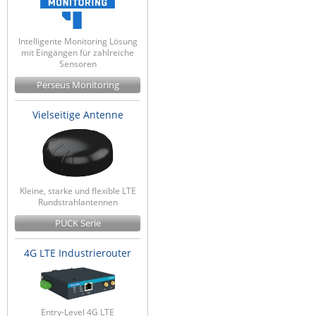
ZPE Systems
Intelligente Monitoring Lösung
mit Eingängen für zahlreiche
Sensoren
News zu unseren Herstellern
Perseus Monitoring
Vielseitige Antenne
Kleine, starke und flexible LTE
Rundstrahlantennen
PUCK Serie
4G LTE Industrierouter
Entry-Level 4G LTE