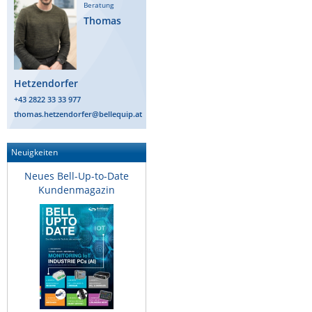
Beratung
IEC Lock
Thomas
Ihse
Kerlink
Kramer Electronics
Hetzendorfer
+43 2822 33 33 977
KVM TEC
thomas.hetzendorfer@bellequip.at
Legrand
LigoWave
Neuigkeiten
Milesight
Neues Bell-Up-to-Date
Kundenmagazin
Moxa
Netio
Panorama Antennas
PatchSee
Power Kingdom
Poynting