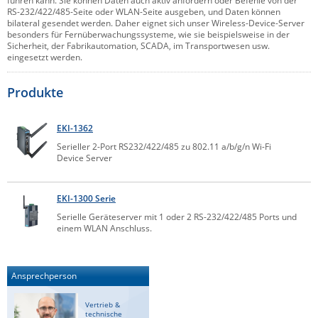
führen kann. Sie können Daten auch aktiv anfordern oder Befehle von der
RS-232/422/485-Seite oder WLAN-Seite ausgeben, und Daten können
Comet System
Energiemessung
Energieverteilung
bilateral gesendet werden. Daher eignet sich unser Wireless-Device-Server
IP, WLAN & GSM Sensorik
IoT - Internet of Things
besonders für Fernüberwachungssysteme, wie sie beispielsweise in der
CompleTech
IPC, Industrielle Netzwerktechnik & WLAN
Sicherheit, der Fabrikautomation, SCADA, im Transportwesen usw.
eingesetzt werden.
Contemporary Controls
Datenlogger
Remote I/O
Industrielle Netzwerktechnik / Kommunikation
Industrielle Computer
Sonstige
Digi
Produkte
Eaton
Wi-Fi - WLAN - Wireless
Serverräume
RMA / Rücksendung / Support
EKI-1362
Elsys
IT Netzwerktechnik / Kommunikation
Serieller 2-Port RS232/422/485 zu 802.11 a/b/g/n Wi-Fi
Enginko - mcf88
Device Server
Fokus Technologies
Gefen
EKI-1300 Serie
Serielle Geräteserver mit 1 oder 2 RS-232/422/485 Ports und
Gude
einem WLAN Anschluss.
Guntermann & Drunck
High Sec Labs
Ansprechperson
HW group
Vertrieb &
Icron
technische