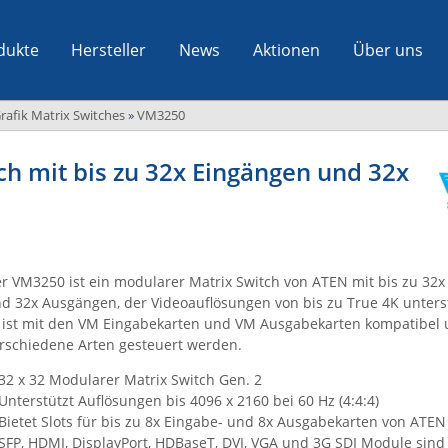
dukte
Hersteller
News
Aktionen
Über uns
rafik Matrix Switches
»
VM3250
h mit bis zu 32x Eingängen und 32x
r VM3250 ist ein modularer Matrix Switch von ATEN mit bis zu 32
d 32x Ausgängen, der Videoauflösungen von bis zu True 4K unters
 ist mit den VM Eingabekarten und VM Ausgabekarten kompatibel 
rschiedene Arten gesteuert werden.
32 x 32 Modularer Matrix Switch Gen. 2
Unterstützt Auflösungen bis 4096 x 2160 bei 60 Hz (4:4:4)
Bietet Slots für bis zu 8x Eingabe- und 8x Ausgabekarten von ATEN
SFP, HDMI, DisplayPort, HDBaseT, DVI, VGA und 3G SDI Module sind