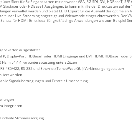
gt über Slots für 8x Eingabekarten mit entweder VGA, 3G SDI, DVI, HDBaseT, SFP
P Glasfaser oder HDBaseT Ausgängen. Er kann mithilfe der Drucktasten auf der 
ungen verwaltet werden und bietet EDID Expert für die Auswahl der optimalen A
chtzeit über Live-Streaming angezeigt und Videowände eingerichtet werden. Der V
Schutz für HDMI. Er ist ideal für großflächige Anwendungen wie zum Beispiel Se
sgabekarten ausgestattet
, SFP, DisplayPort, HDBaseT oder HDMI Eingänge und DVI, HDMI, HDBaseT oder 
0 Hz mit 4:4:4 Farbunterabtastung unterstützen
er RS-485/422, RS-232 und Ethernet (Telnet/Web GUI) Verbindungen gesteuert
olliert werden
abile Signalübertragungen und Echtzeit-Umschaltung
tellungen
u integrieren
redundante Stromversorgung