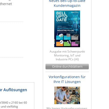
Neues Bell-Up-to-Date
thernet
Kundenmagazin
Ausgabe mit Schwerpunkt
Monitoring, IoT und
Industrie PCs (AI)
Online durchblättern
Vorkonfigurationen für
Ihre IT Lösungen
ür Auflösungen
0/3840 x 2160 bei 60
nd vielfältig
Wir bieten Vorkonfigurationen,