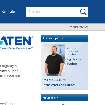
Kontakt
Merkzettel
(
0
)
Ansprechperson
Vertrieb &
technische
Beratung
Franz
Ing.
Weber
x Eingängen
tützen kann.
und kann auf
+43 2822 33 33 993
franz.weber@bellequip.at
Neuigkeiten
 verfügbar