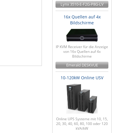
Lynx 3510-E-F2G-P8G-LV
16x Quellen auf 4x
Bildschirme
IP KVM Receiver für die Anzeige
von 16x Quellen auf 4x
Bildschirme
Emerald DESKVUE
10-120kW Online USV
Online UPS Systeme mit 10, 15,
20, 30, 40, 60, 80, 100 oder 120
kVA/kW