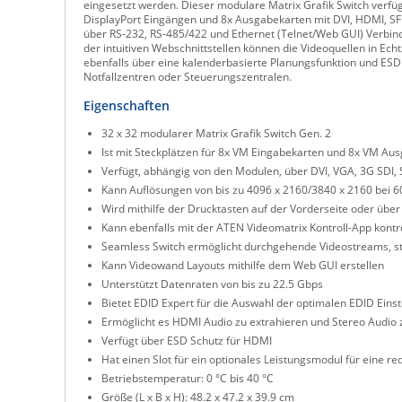
eingesetzt werden. Dieser modulare Matrix Grafik Switch verfü
DisplayPort Eingängen und 8x Ausgabekarten mit DVI, HDMI, SF
über RS-232, RS-485/422 und Ethernet (Telnet/Web GUI) Verbind
der intuitiven Webschnittstellen können die Videoquellen in E
ebenfalls über eine kalenderbasierte Planungsfunktion und ESD 
Notfallzentren oder Steuerungszentralen.
Eigenschaften
32 x 32 modularer Matrix Grafik Switch Gen. 2
Ist mit Steckplätzen für 8x VM Eingabekarten und 8x VM Au
Verfügt, abhängig von den Modulen, über DVI, VGA, 3G SDI
Kann Auflösungen von bis zu 4096 x 2160/3840 x 2160 bei 6
Wird mithilfe der Drucktasten auf der Vorderseite oder üb
Kann ebenfalls mit der ATEN Videomatrix Kontroll-App kontr
Seamless Switch ermöglicht durchgehende Videostreams, st
Kann Videowand Layouts mithilfe dem Web GUI erstellen
Unterstützt Datenraten von bis zu 22.5 Gbps
Bietet EDID Expert für die Auswahl der optimalen EDID Eins
Ermöglicht es HDMI Audio zu extrahieren und Stereo Audio z
Verfügt über ESD Schutz für HDMI
Hat einen Slot für ein optionales Leistungsmodul für eine 
Betriebstemperatur: 0 °C bis 40 °C
Größe (L x B x H): 48.2 x 47.2 x 39.9 cm