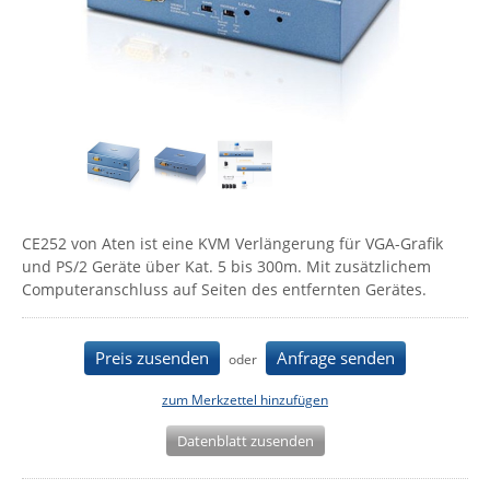
Comet System
Energiemessung
Energieverteilung
IP, WLAN & GSM Sensorik
IoT - Internet of Things
CompleTech
IPC, Industrielle Netzwerktechnik & WLAN
Contemporary Controls
Datenlogger
Remote I/O
Industrielle Netzwerktechnik / Kommunikation
Industrielle Computer
Sonstige
Digi
Eaton
Wi-Fi - WLAN - Wireless
Serverräume
RMA / Rücksendung / Support
Elsys
IT Netzwerktechnik / Kommunikation
Enginko - mcf88
CE252 von Aten ist eine KVM Verlängerung für VGA-Grafik
und PS/2 Geräte über Kat. 5 bis 300m. Mit zusätzlichem
Fokus Technologies
Computeranschluss auf Seiten des entfernten Gerätes.
Gefen
Gude
Preis zusenden
Anfrage senden
oder
Guntermann & Drunck
zum Merkzettel hinzufügen
High Sec Labs
Datenblatt zusenden
HW group
Icron