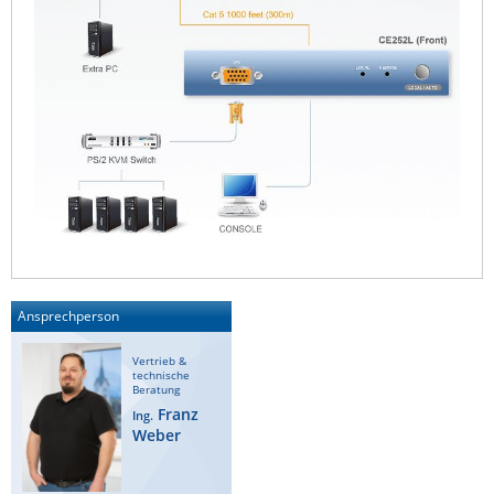
Raritan
Riello UPS
Server Technology
Siretta
SIRIO Antenne
Sunbird
Tactical Software
TEKTELIC
Teltonika
Ansprechperson
Unwired Networks
Vertrieb &
Vision
technische
Beratung
WATTECO
Franz
Ing.
Weber
Westermo
Yuasa