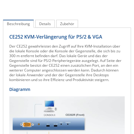
IEC Lock
Ihse
Beschreibung
Details
Zubehör
Kerlink
Kramer Electronics
CE252 KVM-Verlängerung für PS/2 & VGA
KVM TEC
Der CE252 gewährleistet den Zugriff auf Ihre KVM-Installation über
die lokale Konsole oder die Konsole der Gegenstelle, die sich bis zu
Legrand
300 m entfernt befinden darf. Das lokale Gerät und das der
Gegenstelle sind für PS/2-Peripheriegeräte ausgelegt. Auf Seite der
LigoWave
Gegenstelle besitzt der CE252 einen zusätzlichen Port, an den ein
weiterer Computer angeschlossen werden kann. Dadurch können
Milesight
der lokale Anwender und der der Gegenstelle ihre Desktops
kombinieren und so ihre Effizienz und Produktivität steigern.
Moxa
Diagramm
Netio
Panorama Antennas
PatchSee
Power Kingdom
Poynting