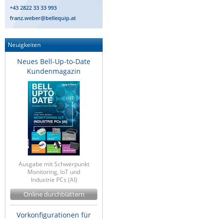
+43 2822 33 33 993
ZPE Systems
franz.weber@bellequip.at
Neuigkeiten
News zu unseren Herstellern
Neues Bell-Up-to-Date
Kundenmagazin
Ausgabe mit Schwerpunkt
Monitoring, IoT und
Industrie PCs (AI)
Online durchblättern
Vorkonfigurationen für