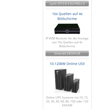
Lynx 3510-E-F2G-P8G-LV
16x Quellen auf 4x
Bildschirme
IP KVM Receiver für die Anzeige
von 16x Quellen auf 4x
Bildschirme
Emerald DESKVUE
10-120kW Online USV
Online UPS Systeme mit 10, 15,
20, 30, 40, 60, 80, 100 oder 120
kVA/kW