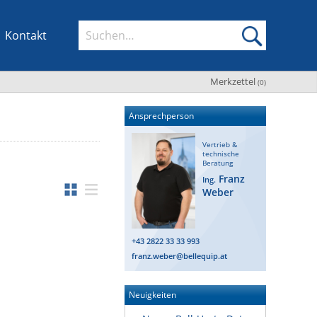
Kontakt
Merkzettel
(
0
)
Ansprechperson
Vertrieb &
technische
Beratung
Franz
Ing.
Weber
+43 2822 33 33 993
franz.weber@bellequip.at
Neuigkeiten