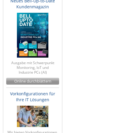
Neues Bell-Up-to-Date
Kundenmagazin
IEC Lock
Ihse
Kerlink
Kramer Electronics
KVM TEC
Legrand
Ausgabe mit Schwerpunkt
LigoWave
Monitoring, IoT und
Industrie PCs (AI)
Milesight
Online durchblättern
Moxa
Netio
Vorkonfigurationen für
Ihre IT Lösungen
Panorama Antennas
PatchSee
Power Kingdom
Poynting
Wir bieten Vorkonfigurationen,