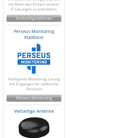
um Ihnen den Einsatz unserer
Raritan
IT-Lösungen zu erleichtern.
Riello UPS
Vorkonfigurationen
Server Technology
Perseus Monitoring
Siretta
Plattform
SIRIO Antenne
Sunbird
Tactical Software
TEKTELIC
Intelligente Monitoring Lösung
mit Eingängen für zahlreiche
Teltonika
Sensoren
Unwired Networks
Perseus Monitoring
Vision
Vielseitige Antenne
WATTECO
Westermo
Yuasa