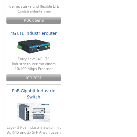
Kleine, starke und flexible LTE
ZPE Systems
Rundstrahlantennen
PUCK Serie
News zu unseren Herstellern
4G LTE Industrierouter
Entry-Level 4G LTE
Industrierouter mit einem
10/100 Mbps Ethernet
ICR-2031
PoE-Gigabit Industrie
Switch
Layer 3 PoE Industrie Switch mit
8x RJ45 und 2x SFP Anschlüssen