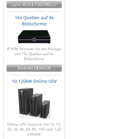
Lynx 3510-E-F2G-P8G-LV
16x Quellen auf 4x
Bildschirme
IP KVM Receiver für die Anzeige
von 16x Quellen auf 4x
Bildschirme
Emerald DESKVUE
10-120kW Online USV
Online UPS Systeme mit 10, 15,
20, 30, 40, 60, 80, 100 oder 120
kVA/kW