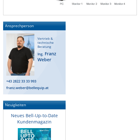
ZPE Systems
Ansprechperson
News zu unseren Herstellern
Vertrieb &
technische
Beratung
Franz
Ing.
Weber
+43 2822 33 33 993
franz.weber@bellequip.at
Neuigkeiten
Neues Bell-Up-to-Date
Kundenmagazin