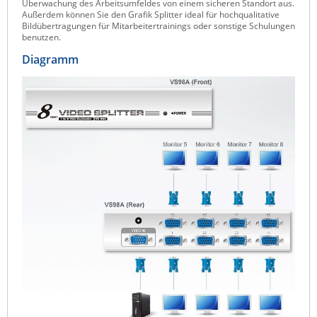
Überwachung des Arbeitsumfeldes von einem sicheren Standort aus.
Außerdem können Sie den Grafik Splitter ideal für hochqualitative
Raritan
Bildübertragungen für Mitarbeitertrainings oder sonstige Schulungen
benutzen.
Riello UPS
Diagramm
Server Technology
Siretta
SIRIO Antenne
Sunbird
Tactical Software
TEKTELIC
Teltonika
Unwired Networks
Vision
WATTECO
Westermo
Yuasa