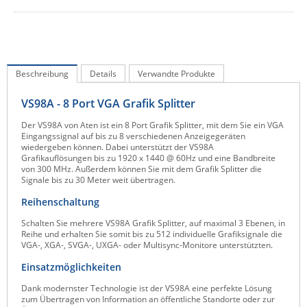
IEC Lock
Ihse
Kerlink
Beschreibung
Details
Verwandte Produkte
Kramer Electronics
VS98A - 8 Port VGA Grafik Splitter
KVM TEC
Legrand
Der VS98A von Aten ist ein 8 Port Grafik Splitter, mit dem Sie ein VGA
Eingangssignal auf bis zu 8 verschiedenen Anzeigegeräten
LigoWave
wiedergeben können. Dabei unterstützt der VS98A
Grafikauflösungen bis zu 1920 x 1440 @ 60Hz und eine Bandbreite
Milesight
von 300 MHz. Außerdem können Sie mit dem Grafik Splitter die
Signale bis zu 30 Meter weit übertragen.
Moxa
Reihenschaltung
Netio
Schalten Sie mehrere VS98A Grafik Splitter, auf maximal 3 Ebenen, in
Panorama Antennas
Reihe und erhalten Sie somit bis zu 512 individuelle Grafiksignale die
VGA-, XGA-, SVGA-, UXGA- oder Multisync-Monitore unterstützten.
PatchSee
Einsatzmöglichkeiten
Power Kingdom
Dank modernster Technologie ist der VS98A eine perfekte Lösung
zum Übertragen von Information an öffentliche Standorte oder zur
Poynting