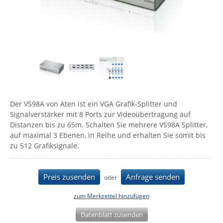
Comet System
Energiemessung
Energieverteilung
IP, WLAN & GSM Sensorik
IoT - Internet of Things
CompleTech
IPC, Industrielle Netzwerktechnik & WLAN
Contemporary Controls
Datenlogger
Remote I/O
Industrielle Netzwerktechnik / Kommunikation
Industrielle Computer
Sonstige
Digi
Eaton
Wi-Fi - WLAN - Wireless
Serverräume
RMA / Rücksendung / Support
Elsys
IT Netzwerktechnik / Kommunikation
Der VS98A von Aten ist ein VGA Grafik-Splitter und
Enginko - mcf88
Signalverstärker mit 8 Ports zur Videoübertragung auf
Fokus Technologies
Distanzen bis zu 65m. Schalten Sie mehrere VS98A Splitter,
auf maximal 3 Ebenen, in Reihe und erhalten Sie somit bis
Gefen
zu 512 Grafiksignale.
Gude
Guntermann & Drunck
Preis zusenden
Anfrage senden
oder
High Sec Labs
zum Merkzettel hinzufügen
HW group
Datenblatt zusenden
Icron