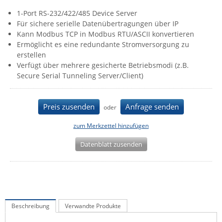
IEC Lock
1-Port RS-232/422/485 Device Server
Für sichere serielle Datenübertragungen über IP
Ihse
Kann Modbus TCP in Modbus RTU/ASCII konvertieren
Kerlink
Ermöglicht es eine redundante Stromversorgung zu
erstellen
Kramer Electronics
Verfügt über mehrere gesicherte Betriebsmodi (z.B.
KVM TEC
Secure Serial Tunneling Server/Client)
Legrand
LigoWave
Preis zusenden
Anfrage senden
oder
Milesight
zum Merkzettel hinzufügen
Moxa
Datenblatt zusenden
Netio
Panorama Antennas
PatchSee
Power Kingdom
Beschreibung
Verwandte Produkte
Poynting