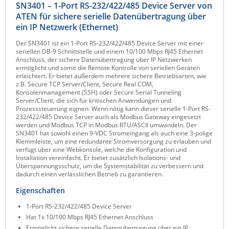
SN3401 – 1-Port RS-232/422/485 Device Server von
Raritan
ATEN für sichere serielle Datenübertragung über
ein IP Netzwerk (Ethernet)
Riello UPS
Der SN3401 ist ein 1-Port RS-232/422/485 Device Server mit einer
Server Technology
seriellen DB-9 Schnittstelle und einem 10/100 Mbps RJ45 Ethernet
Anschluss, der sichere Datenübertragung über IP Netzwerken
Siretta
ermöglicht und somit die Remote Kontrolle von seriellen Geräten
erleichtert. Er bietet außerdem mehrere sichere Betriebsarten, wie
SIRIO Antenne
z.B. Secure TCP Server/Client, Secure Real COM,
Konsolenmanagement (SSH) oder Secure Serial Tunneling
Sunbird
Server/Client, die sich für kritischen Anwendungen und
Prozesssteuerung eignen. Wenn nötig kann dieser serielle 1-Port RS-
Tactical Software
232/422/485 Device Server auch als Modbus Gateway eingesetzt
werden und Modbus TCP in Modbus RTU/ASCII umwandeln. Der
TEKTELIC
SN3401 hat sowohl einen 9-VDC Stromeingang als auch eine 3-polige
Klemmleiste, um eine redundante Stromversorgung zu erlauben und
Teltonika
verfügt über eine Webkonsole, welche die Konfiguration und
Installation vereinfacht. Er bietet zusätzlich Isolations- und
Unwired Networks
Überspannungsschutz, um die Systemstabilität zu verbessern und
dadurch einen verlässlichen Betrieb zu garantieren.
Vision
Eigenschaften
WATTECO
1-Port RS-232/422/485 Device Server
Westermo
Hat 1x 10/100 Mbps RJ45 Ethernet Anschluss
Yuasa
Ermöglicht sichere serielle Datenübertragung über ein IP