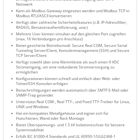
Netzwerk
ZPE Systems
Kann als Modbus Gateway eingesetzt werden und Modbus TCP in
Modbus RTU/ASCII konvertieren
Verfügt über zahlreiche Sicherheitsfeatures (z.B. IP-Adressfilter,
RADIUS, Benutzerauthentifizierung, usw.)
News zu unseren Herstellern
Mehrere User können simultan auf den gleichen Port zugreifen
(max. 16 Verbindungen pro Anschluss)
Bietet gesicherte Betriebsmodi: Secure Real COM, Secure Serial
Tunneling Server/Client, Konsolenmanagement (SSH) und Secure
TCP Server/Client
Verfügt sowohl über eine Klemmleiste als auch einen 9 VDC
Stromeingang, um eine redundante Stromversorgung zu
ermöglichen
Konfigurationen können schnell und einfach über Web- oder
Telnet/SSH Konsolen erfolgen
Benachrichtigungen werden automatisch über SMTP E-Mail oder
SNMP-Trap gesendet
Unterstützt Real COM-, Real TTY-, und Fixed TTY-Treiber für Linux,
UNIX und Windows
Hat ein kompaktes Metallgehäuse und eignet sich für
Hutschienen, Wand oder Rack Montage
Bietet Überspannungs- und 1.5 kV Isolationsschutz für bessere
Systemstabilität
Erfüllt IEC 61000-4 Standards und UL 60950-1/UL62368-1