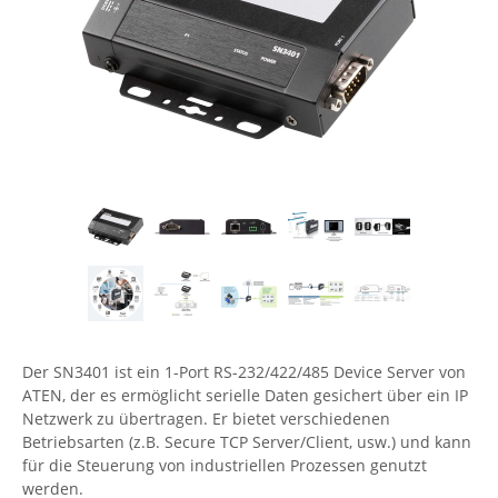
Comet System
Energiemessung
Energieverteilung
IP, WLAN & GSM Sensorik
IoT - Internet of Things
CompleTech
IPC, Industrielle Netzwerktechnik & WLAN
Contemporary Controls
Datenlogger
Remote I/O
Industrielle Netzwerktechnik / Kommunikation
Industrielle Computer
Sonstige
Digi
Eaton
Wi-Fi - WLAN - Wireless
Serverräume
RMA / Rücksendung / Support
Elsys
IT Netzwerktechnik / Kommunikation
Enginko - mcf88
Fokus Technologies
Gefen
Gude
Der SN3401 ist ein 1-Port RS-232/422/485 Device Server von
Guntermann & Drunck
ATEN, der es ermöglicht serielle Daten gesichert über ein IP
High Sec Labs
Netzwerk zu übertragen. Er bietet verschiedenen
Betriebsarten (z.B. Secure TCP Server/Client, usw.) und kann
HW group
für die Steuerung von industriellen Prozessen genutzt
Icron
werden.