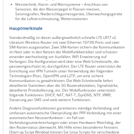
Messtechnik, Alarm- und Warnsysteme – Anschluss von
ZPE Systems
Sensoren, die den Wasserpegel in Flüssen messen,
Seismografen, Niederschlagsmessgeräte, Überwachungsgeräte
für die Luftverschmutzung, Wetterstationen
Hauptmerkmale
News zu unseren Herstellern
Standardmäßig ist dieser außergewöhnlich schnelle LTE LR77 v2
Libratum Wireless-Router mit zwei Ethernet 10/100 Ports und zwei
SIM-Karten ausgestattet. Zwei SIM-Karten sichern die Kommunikation
im Netz oder in den Netzen der Mobilfunkbetreiber und schützen
einander wechselseitig vor Ausfällen. WiFi Erweiterung auf
Verlangen. Die Konfiguration wird über eine Web-Schnittstelle, die
passwortgeschützt ist, durchgeführt. Der LTE Router unterstützt die
Einrichtung von VPN Tunneln unter Verwendung der folgenden
Technologien IPsec, OpenVPN und L2TP, um eine sichere
Kommunikation zu gewährleisten. Die Web-Schnittstelle liefert
detaillierte Statistiken über die 3G Routeraktivitäten, Signalstärke,
detaillierte Protokollierung, etc. Der Mobilfunkrouter unterstützt
folgende Funktionen: DHCP, NAT, NAT-T, DynDNS, NTP, VRRP,
Steuerung per SMS und viele weitere Funktionen.
Andere Diagnosefunktionen garantieren ständige Verbindung und
umfassen automatische Überprüfung der PPP Verbindung mit einer
automatischen Neustartfunktion – im Fall von
Verbindungsunterbrechungen oder einen Hardware Watchdog, der
den Routerstatus überwacht. Mit Hilfe eines besonderen Fensters
(Start up Script Window) können Sie Linux Scripts für verschiedene