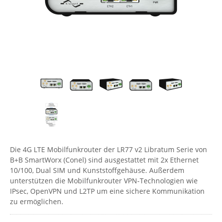
Comet System
Energiemessung
Energieverteilung
IP, WLAN & GSM Sensorik
IoT - Internet of Things
CompleTech
IPC, Industrielle Netzwerktechnik & WLAN
Contemporary Controls
Datenlogger
Remote I/O
Industrielle Netzwerktechnik / Kommunikation
Industrielle Computer
Sonstige
Digi
Eaton
Wi-Fi - WLAN - Wireless
Serverräume
RMA / Rücksendung / Support
Elsys
IT Netzwerktechnik / Kommunikation
Enginko - mcf88
Fokus Technologies
Gefen
Die 4G LTE Mobilfunkrouter der LR77 v2 Libratum Serie von
Gude
B+B SmartWorx (Conel) sind ausgestattet mit 2x Ethernet
Guntermann & Drunck
10/100, Dual SIM und Kunststoffgehäuse. Außerdem
unterstützen die Mobilfunkrouter VPN-Technologien wie
High Sec Labs
IPsec, OpenVPN und L2TP um eine sichere Kommunikation
zu ermöglichen.
HW group
Icron