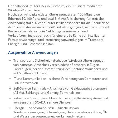
Raritan
Der balanced Router LR77 v2 Libratum, ein LTE, nicht-modularer
Wireless-Router bietet
Riello UPS
Hochgeschwindigkeitsdatenübertragungsraten 100 Mbps, zwei
Ethernet 10/100 Ports und dual-SIM Ausfallsicherung für kritische
Server Technology
Anwendungsfälle. Dieser Router ist insbesondere für die Bedürfnisse
der "Transaktionsmanagement"-Industrie geeignet, wie zum Beispiel
Siretta
Kassenterminals, remote Geldausgabeautomaten und
Verkaufsterminals aber auch für eine große Reihe von intelligenten
SIRIO Antenne
Fernüberwachungs- und -steuerungsanwendungen im Transport-,
Energie- und Sicherheitssektor.
Sunbird
Ausgewählte Anwendungen
Tactical Software
Transport und Sicherheit – drahtlose (wireless) Übertragungen
TEKTELIC
von Kameras, Anschluss verschiedener Sensoren in Zügen,
Fahrzeugen, bei der Unterstützung des Containertransports und
Teltonika
auf Schiffen auf Flüssen
IT und Kommunikation – sichere Verbindung von Computern und
Unwired Networks
LAN Netzwerken
Self-Service Terminals – Anschluss von Geldausgabeautomaten
Vision
(ATMs), Zahlungs- und Gaming-Terminals, etc.
Industrie – Zusammenschluss der Leit- und Betriebssysteme und
WATTECO
von Sensoren, SCADA, remote Dienste
Westermo
Energie- und Stromindustrie – Anschluss von
Windenergieanlagen, Solaranlagen, Datentransfer von Gas-, Öl-
Yuasa
und Wasserversorgungsnetzwerken und -netzen