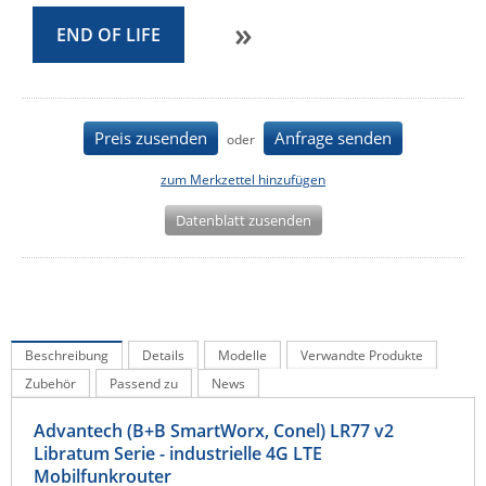
»
IEC Lock
END OF LIFE
Ihse
Kerlink
Kramer Electronics
Preis zusenden
Anfrage senden
oder
KVM TEC
zum Merkzettel hinzufügen
Legrand
Datenblatt zusenden
LigoWave
Milesight
Moxa
Netio
Beschreibung
Details
Modelle
Verwandte Produkte
Panorama Antennas
Zubehör
Passend zu
News
PatchSee
Advantech (B+B SmartWorx, Conel) LR77 v2
Power Kingdom
Libratum Serie - industrielle 4G LTE
Mobilfunkrouter
Poynting