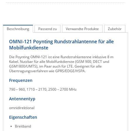
IEC Lock
Ihse
Kerlink
Beschreibung
Passend zu
Verwandte Produkte
Zubehör
Kramer Electronics
OMNI-121 Poynting Rundstrahlantenne für alle
KVM TEC
Mobilfunkdienste
Legrand
Die Poynting OMNI-121 ist eine Rundstrahlantenne inklusive 8 m
Kabel. Nutzbar für alle Mobilfunkdienste (GSM 900, DECT und
LigoWave
GSM1800/UMTS), im Paar auch für LTE. Geeignet für alle
Übertragungsverfahren wie GPRS/EDGE/HSPA.
Milesight
Frequenzen
Moxa
790 – 960, 1710 – 2170, 2500 – 2700 MHz
Netio
Antennentyp
Panorama Antennas
omnidirektional
PatchSee
Eigenschaften
Power Kingdom
Breitband
Poynting