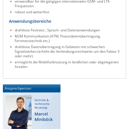
verwendbar für die gängigen internationalen GSM- und LTE-
Frequenzen
Raritan
robust und wetterfest
Riello UPS
Anwendungsbereiche
Server Technology
drahtlose Festnetz-, Sprach- und Datenanwendungen
Siretta
M2M Kommunikation (ATM, Finanzdatenübertragung,
Fernmesstechnik etc.)
SIRIO Antenne
drahtlose Datenübertragung in Gebieten mit schwachen
Signalstärken (erhöht die Verbindungsreichweite um den Faktor 3
Sunbird
oder mehr)
Tactical Software
ermöglicht die Mobilfunknutzung in ländlichen oder abgelegenen
Arealen
TEKTELIC
Teltonika
Ansprechperson
Unwired Networks
Vision
Vertrieb &
technische
WATTECO
Beratung
Marcel
Westermo
Miniböck
Yuasa