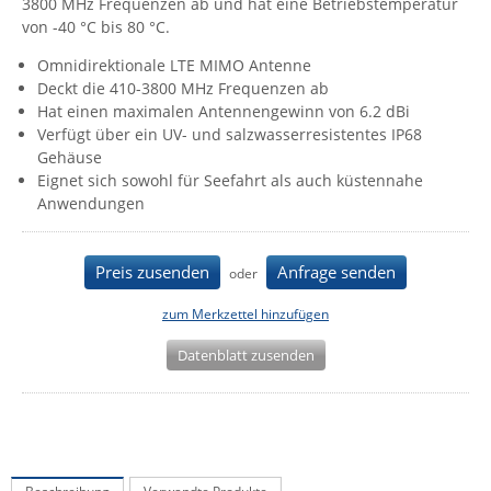
3800 MHz Frequenzen ab und hat eine Betriebstemperatur
IEC Lock
von -40 °C bis 80 °C.
Ihse
Omnidirektionale LTE MIMO Antenne
Deckt die 410-3800 MHz Frequenzen ab
Kerlink
Hat einen maximalen Antennengewinn von 6.2 dBi
Kramer Electronics
Verfügt über ein UV- und salzwasserresistentes IP68
Gehäuse
KVM TEC
Eignet sich sowohl für Seefahrt als auch küstennahe
Legrand
Anwendungen
LigoWave
Milesight
Preis zusenden
Anfrage senden
oder
Moxa
zum Merkzettel hinzufügen
Netio
Datenblatt zusenden
Panorama Antennas
PatchSee
Power Kingdom
Poynting