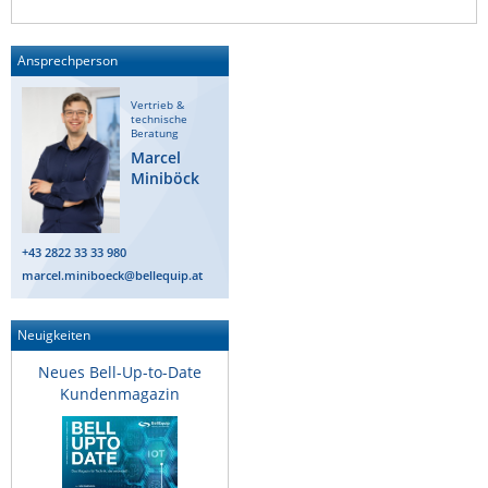
Ansprechperson
Vertrieb &
technische
Beratung
Marcel
Miniböck
+43 2822 33 33 980
marcel.miniboeck@bellequip.at
Neuigkeiten
Neues Bell-Up-to-Date
Kundenmagazin