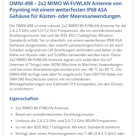
OMNI-498 – 2x2 MIMO Wi-Fi/WLAN Antenne von
Raritan
Poynting mit einem wetterfesten IP68 ASA
Gehäuse für Küsten- oder Meeresanwendungen
Riello UPS
Die OMNI-498 ist eine robuste 2x2 MIMO Wi-Fi/WLAN Antenne für die
Server Technology
2.4-2.5 GHz und 5.0-7.2 GHz Frequenzen, die ein omnidirektionales
Strahlungsmuster hat und die IEEE 802.11a/b/g/n/ac Wireless
Siretta
Standards erfüllt. Sie ist ebenfalls mit einem wetterfestes IP68 ASA
Gehäuse ausgestattet, das sowohl salzwassergeschützt ist als auch
SIRIO Antenne
Schäden aufgrund von UV-Strahlungen verhindert und daher in der
Nähe von Küsten oder auf Schiffen verwendet werden kann. Diese
Sunbird
2x2 MIMO Wi-Fi/WLAN Antenne eignet sich außerdem für IoT
(Internet of Things) oder M2M (Machine to Machine) Anwendungen
Tactical Software
und hat einen Betriebstemperaturbereich von -40 °C bis 80 °C. Die
OMNI-498 verfügt zwei über fix angebracht Twin HDF195 Kable mit
TEKTELIC
SMA (M) Anschlüssen und ist mit verschiedenen
Montagehalterungen aus Edelstahl 316 kompatibel, um den Einsatz
Teltonika
zu erleichtern.
Unwired Networks
Eigenschaften
Vision
2x2 MIMO Wi-Fi/WLAN Antenne
WATTECO
Bietet ein omnidirektionales Strahlungsmuster
Umfasst die 2.4-2.5 GHz und 5.0-7.2 GHz WLAN Frequenzen
Westermo
Ist mit den IEEE 802.11a/b/g/n/ac Wireless Standards konform
Yuasa
Verfügt über einen Antennengewinn von 7 dBi (2.4-2.5 GHz) oder