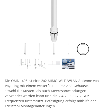
Comet System
Energiemessung
Energieverteilung
IP, WLAN & GSM Sensorik
IoT - Internet of Things
CompleTech
IPC, Industrielle Netzwerktechnik & WLAN
Contemporary Controls
Datenlogger
Remote I/O
Industrielle Netzwerktechnik / Kommunikation
Industrielle Computer
Sonstige
Digi
Eaton
Wi-Fi - WLAN - Wireless
Serverräume
RMA / Rücksendung / Support
Elsys
IT Netzwerktechnik / Kommunikation
Enginko - mcf88
Fokus Technologies
Gefen
Gude
Die OMNI-498 ist eine 2x2 MIMO Wi-Fi/WLAN Antenne von
Guntermann & Drunck
Poynting mit einem wetterfesten IP68 ASA Gehäuse, die
High Sec Labs
sowohl für Küsten- als auch Meeresanwendungen
verwendet werden kann und die 2.4-2.5/5.0-7.2 GHz
HW group
Frequenzen unterstützt. Befestigung erfolgt mithilfe der
Icron
Edelstahl Montagehalterungen.