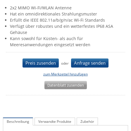
IEC Lock
2x2 MIMO Wi-Fi/WLAN Antenne
Hat ein omnidirektionales Strahlungsmuster
Ihse
Erfüllt die IEEE 802.11a/b/g/n/ac Wi-Fi Standards
Kerlink
Verfügt über robustes und ein wetterfestes IP68 ASA
Gehäuse
Kramer Electronics
Kann sowohl für Küsten- als auch für
KVM TEC
Meeresanwendungen eingesetzt werden
Legrand
LigoWave
Preis zusenden
Anfrage senden
oder
Milesight
zum Merkzettel hinzufügen
Moxa
Datenblatt zusenden
Netio
Panorama Antennas
PatchSee
Power Kingdom
Beschreibung
Verwandte Produkte
Zubehör
Poynting