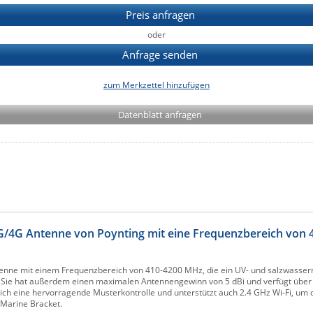
Preis anfragen
oder
Anfrage senden
zum Merkzettel hinzufügen
Datenblatt anfragen
/4G Antenne von Poynting mit eine Frequenzbereich von 
enne mit einem Frequenzbereich von 410-4200 MHz, die ein UV- und salzwasserr
. Sie hat außerdem einen maximalen Antennengewinn von 5 dBi und verfügt über
ch eine hervorragende Musterkontrolle und unterstützt auch 2.4 GHz Wi-Fi, um 
 Marine Bracket.