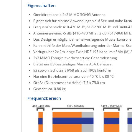
Eigenschaften
Omnidirektionale 2x2 MIMO 5G/4G Antenne
Eignet sich für Marine Anwendungen auf See und nahe Küst
Frequenzbereich: 410-470 MHz, 617-2700 MHz und 3400-4
Antennengewinn: -5 dBi (410-470 MHz), 2 dBi (617-960 MHz)
Das Design ermöglicht eine hervorragende Musterkontrolle
Kann mithilfe der Mast/Wandhalterung oder der Marine Bra
Verfügt über 2x 2m lange Twin HDF 195 Kabel mit SMA (M) 
2x2 MIMO Fähigkeit verbessert die Gesamtleistung
Bietet ein UV-beständiges Marine ASA Gehäuse
Ist sowohl Schutzart IP68 als auch IK08 konform
Hat eine Betriebstemperatur von -40 °C bis 80 °C
Größe (Durchmesser x Höhe): 7.5 x 75.0 cm
Gewicht: ca. 0.86 kg
Frequenzbereich