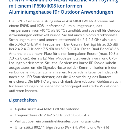
mit einem IP69K/IK08 konformen
Raritan
Aluminiumgehäuse für Outdoor Anwendungen
Riello UPS
Die EPNT-7 ist eine leistungsstarke 4x4 MIMO WLAN Antenne mit
Server Technology
einem IP69K und IK08 konformen Aluminiumgehäuse, das
Temperaturen von -40 °C bis 80 °C standhält und speziell für Outdoor
Siretta
Anwendungen entwickelt wurde. Sie hat auch ein omnidirektionales
Strahlungsmuster und unterstützt sowohl die 2.4-2.5 GHz als auch
SIRIO Antenne
die 5.0-6.0 GHz Wi-Fi Frequenzen. Der Gewinn beträgt bis zu 3.5 dBi
bei 2.4-2.4 GHz oder 7.5 dBi bei 5.0-6.0 GHz. Diese Dual-Band WLAN
Sunbird
Antenne bietet intern Platz für einen kompakten Router (max. 10.8 x
7.3 x 2.0 cm), der als L2 Mesh-Node genutzt werden kann und CPE-
Tactical Software
Lösungen erleichtern. Sie ist außerdem mit kurze RF Koaxialkabeln
ausgestattet, um die Signalverluste bei der Kommunikation mit dem
TEKTELIC
verbundenen Router zu minimieren. Neben dem Kabel befindet sich
noch eine LED Statusfenster, das die Überwachung des Routers
Teltonika
erleichtert. Die EPNT-7 eignet sich dank dem robusten Gehäuse auch
für Anwendungen, bei denen hohe Störpegel und starke Vibrationen
Unwired Networks
auftreten können.
Vision
Eigenschaften
WATTECO
X-polarisierte 4x4 MIMO WLAN Antenne
Frequenzbereich: 2.4-2.5 GHz und 5.0-6.0 GHz
Westermo
Verfügt über ein omnidirektionales Strahlungsmuster
Yuasa
Unterstützt 802.11 b/g/n/ac/ax (Wi-Fi 4, Wi-Fi 5 und Wi-Fi 6)