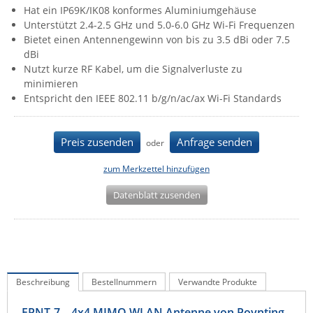
Hat ein IP69K/IK08 konformes Aluminiumgehäuse
IEC Lock
Unterstützt 2.4-2.5 GHz und 5.0-6.0 GHz Wi-Fi Frequenzen
Ihse
Bietet einen Antennengewinn von bis zu 3.5 dBi oder 7.5
dBi
Kerlink
Nutzt kurze RF Kabel, um die Signalverluste zu
Kramer Electronics
minimieren
Entspricht den IEEE 802.11 b/g/n/ac/ax Wi-Fi Standards
KVM TEC
Legrand
Preis zusenden
Anfrage senden
oder
LigoWave
zum Merkzettel hinzufügen
Milesight
Moxa
Datenblatt zusenden
Netio
Panorama Antennas
PatchSee
Beschreibung
Bestellnummern
Verwandte Produkte
Power Kingdom
Poynting
EPNT-7 – 4x4 MIMO WLAN Antenne von Poynting