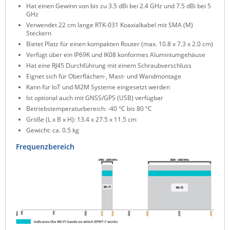
Hat einen Gewinn von bis zu 3.5 dBi bei 2.4 GHz und 7.5 dBi bei 5
ZPE Systems
GHz
Verwendet 22 cm lange RTK-031 Koaxialkabel mit SMA (M)
Steckern
Bietet Platz für einen kompakten Router (max. 10.8 x 7.3 x 2.0 cm)
News zu unseren Herstellern
Verfügt über ein IP69K und IK08 konformes Aluminiumgehäuse
Hat eine RJ45 Durchführung mit einem Schraubverschluss
Eignet sich für Oberflächen-, Mast- und Wandmontage
Kann für IoT und M2M Systeme eingesetzt werden
Ist optional auch mit GNSS/GPS (USB) verfügbar
Betriebstemperaturbereich: -40 °C bis 80 °C
Größe (L x B x H): 13.4 x 27.5 x 11.5 cm
Gewicht: ca. 0.5 kg
Frequenzbereich