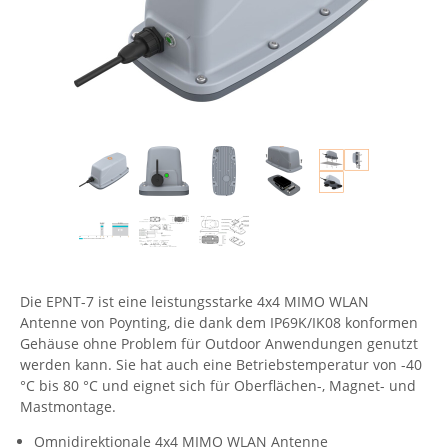
Comet System
Energiemessung
Energieverteilung
IP, WLAN & GSM Sensorik
IoT - Internet of Things
CompleTech
IPC, Industrielle Netzwerktechnik & WLAN
Contemporary Controls
Datenlogger
Remote I/O
Industrielle Netzwerktechnik / Kommunikation
Industrielle Computer
Sonstige
Digi
Eaton
Wi-Fi - WLAN - Wireless
Serverräume
RMA / Rücksendung / Support
Elsys
IT Netzwerktechnik / Kommunikation
Enginko - mcf88
Fokus Technologies
Gefen
Die EPNT-7 ist eine leistungsstarke 4x4 MIMO WLAN
Gude
Antenne von Poynting, die dank dem IP69K/IK08 konformen
Guntermann & Drunck
Gehäuse ohne Problem für Outdoor Anwendungen genutzt
werden kann. Sie hat auch eine Betriebstemperatur von -40
High Sec Labs
°C bis 80 °C und eignet sich für Oberflächen-, Magnet- und
Mastmontage.
HW group
Icron
Omnidirektionale 4x4 MIMO WLAN Antenne