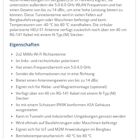
unterstützt außerdem die 5.0-6.0 GHz WLAN Frequenzen und hat
Raritan
einen Gewinn von bis zu 14 dBic, um eine hohe Leistung bieten zu
können. Diese Tunnelantenne wird in vielen Fällen auf
Riello UPS
Bergbaufahrzeugen oder Maschinen befestigt und kann
Temperaturen von -40 °C bis 80 °C standhalten. Die zirkular
Server Technology
polarisierte HELI-51 Antenne verfügt zusätzlich noch über ein 40 cm
RG-141 Kabel mit einem N-Typ (M) Stecker.
Siretta
Eigenschaften
SIRIO Antenne
2x2 MiMo Wi-Fi Richtantenne
Sunbird
Ist links- und rechtzirkular polarisiert
Tactical Software
Hat einen Frequenzbereich von 5.0-6.0 GHz
Sendet die Informationen nur in eine Richtung
TEKTELIC
Bietet einen Antennengewinn von bis zu 14 dBic
Teltonika
Eignet sich für Klebe- und Magnetmontage (optional)
Verfügt über ein 40 cm RG-141 Kabel mit einem N-Typ (M)
Unwired Networks
Stecker
Ist mit einem Schutzart IP69K konformen ASA Gehäuse
Vision
ausgestattet
WATTECO
Kann in Tunneln und industriellen Umgebungen genutzt werden
Wird oftmals auf Baufahrzeugen oder Maschinen befestigt
Westermo
Eignet sich für IoT und M2M Anwendungen im Bergbau
Yuasa
Betriebstemperaturbereich: -40 °C bis 80 °C