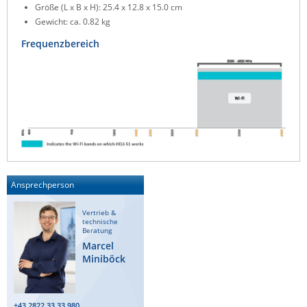
Größe (L x B x H): 25.4 x 12.8 x 15.0 cm
ZPE Systems
Gewicht: ca. 0.82 kg
Frequenzbereich
News zu unseren Herstellern
Ansprechperson
Vertrieb &
technische
Beratung
Marcel
Miniböck
+43 2822 33 33 980