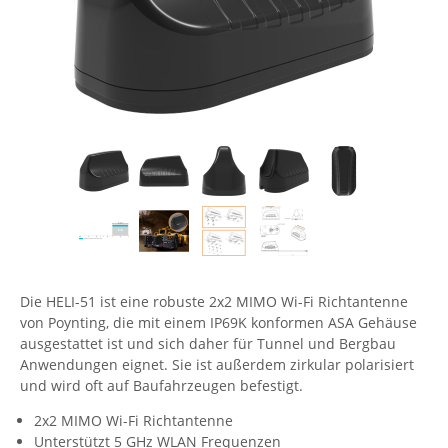
Comet System
Energiemessung
Energieverteilung
IP, WLAN & GSM Sensorik
IoT - Internet of Things
CompleTech
IPC, Industrielle Netzwerktechnik & WLAN
Contemporary Controls
Datenlogger
Remote I/O
Industrielle Netzwerktechnik / Kommunikation
Industrielle Computer
Sonstige
Digi
Eaton
Wi-Fi - WLAN - Wireless
Serverräume
RMA / Rücksendung / Support
Elsys
IT Netzwerktechnik / Kommunikation
Enginko - mcf88
Fokus Technologies
Gefen
Die HELI-51 ist eine robuste 2x2 MIMO Wi-Fi Richtantenne
Gude
von Poynting, die mit einem IP69K konformen ASA Gehäuse
Guntermann & Drunck
ausgestattet ist und sich daher für Tunnel und Bergbau
Anwendungen eignet. Sie ist außerdem zirkular polarisiert
High Sec Labs
und wird oft auf Baufahrzeugen befestigt.
HW group
2x2 MIMO Wi-Fi Richtantenne
Icron
Unterstützt 5 GHz WLAN Frequenzen