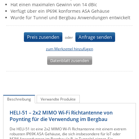
Hat einen maximalen Gewinn von 14 dBic
IEC Lock
Verfügt über ein IP69K konformes ASA Gehäuse
Ihse
Wurde für Tunnel und Bergbau Anwendungen entwickelt
Kerlink
Kramer Electronics
Preis zusenden
Anfrage senden
oder
KVM TEC
zum Merkzettel hinzufügen
Legrand
Datenblatt zusenden
LigoWave
Milesight
Moxa
Netio
Beschreibung
Verwandte Produkte
Panorama Antennas
HELI-51 – 2x2 MIMO Wi-Fi Richtantenne von
PatchSee
Poynting für die Verwendung im Bergbau
Power Kingdom
Die HELI-51 ist eine 2x2 MIMO Wi-Fi Richtantenne mit einem extrem
robusten IP69K ASA Gehäuse, die sich insbesondere für IoT oder
Poynting
M2M Anwendungen im Bergbau (z.B. in Tunneln) eignet. Sie