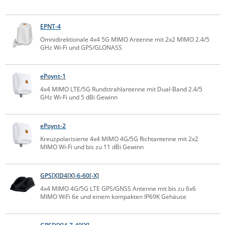
IEC Lock
EPNT-4
Ihse
Omnidirektionale 4x4 5G MIMO Antenne mit 2x2 MIMO 2.4/5
Kerlink
GHz Wi-Fi und GPS/GLONASS
Kramer Electronics
KVM TEC
ePoynt-1
4x4 MIMO LTE/5G Rundstrahlantenne mit Dual-Band 2.4/5
Legrand
GHz Wi-Fi und 5 dBi Gewinn
LigoWave
Milesight
ePoynt-2
Kreuzpolarisierte 4x4 MIMO 4G/5G Richtantenne mit 2x2
Moxa
MIMO Wi-Fi und bis zu 11 dBi Gewinn
Netio
Panorama Antennas
GPS[X]D4[X]-6-60[-X]
PatchSee
4x4 MIMO 4G/5G LTE GPS/GNSS Antenne mit bis zu 6x6
MIMO WiFi 6e und einem kompakten IP69K Gehäuse
Power Kingdom
Poynting