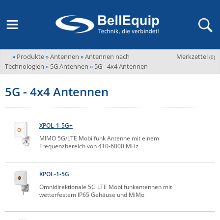
»
Produkte
»
Antennen
»
Antennen nach
Merkzettel
Adder
(
0
)
M2M Router, Antennen, VPN & SIM
Übersicht
LAGERABVERKAUF Stromverteilung und -messung
Unternehmen
Technologien
»
5G Antennen
»
5G - 4x4 Antennen
ADEL system
Fernwartung via Mobilfunk (M2M)
5G - 4x4 Antennen
Advantech
Wissen
Ansprechpersonen
Advantech-Conel
SD-WAN & Bonding
Neue Produkte
Veranstaltungen
AKCP / AKCess Pro
XPOL-1-5G+
Antennen
Amit
MIMO 5G/LTE Mobilfunk Antenne mit einem
Veranstaltungen
Jobs & Karriere
Frequenzbereich von 410-6000 MHz
Aten
KVM & Audio/Video Signalverteilung
Bachmann
Bell-Up-to-Date Magazine
News
XPOL-1-5G
KVM
Audio/Video
Black Box
USV, Energieverteilung & -messung
Omnidirektionale 5G LTE Mobilfunkantennen mit
wetterfestem IP65 Gehäuse und MiMo
Aktueller Newsletter
Bondix
Kabel und Verkabelung
Digital Signage
USV / UPS
Industrielle Stromversorgung
Cambium Networks
IoT, Umgebungsmonitoring & Sensorik