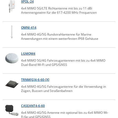
XPOL-24
Comet System
Energiemessung
Energieverteilung
4x4 MIMO 5G/LTE Richtantenne mit bis zu 11 dBi
IP, WLAN & GSM Sensorik
IoT - Internet of Things
Antennengewinn für die 617-4200 MHz Frequenzen
CompleTech
IPC, Industrielle Netzwerktechnik & WLAN
Contemporary Controls
Datenlogger
Remote I/O
OMNI-414
Industrielle Netzwerktechnik / Kommunikation
Industrielle Computer
Sonstige
Digi
4x4 MIMO 4G/5G Rundstrahlantenne für Marine
Anwendungen mit einem wetterfesten IP68 Gehäuse
Eaton
Wi-Fi - WLAN - Wireless
Serverräume
RMA / Rücksendung / Support
Elsys
IT Netzwerktechnik / Kommunikation
LGMQM4
Enginko - mcf88
4x4 MIMO 5G/4G Fahrzeugantennen mit bis zu 4x4 MIMO
Fokus Technologies
Dual-Band Wi-Fi und GPS/GNSS
Gefen
TRNM[G]4-6-60-[X]
Gude
4x4 MIMO 4G/5G Fahrzeugantenne für die Verwendung in
Guntermann & Drunck
Zügen, Bussen und Straßenbahnen
High Sec Labs
CASEANT4-6-60
HW group
4x4 MIMO 4G/5G Antenne mit optional bis zu 4x4 MIMO Wi-
Icron
Fi 6e und GPS/GNSS