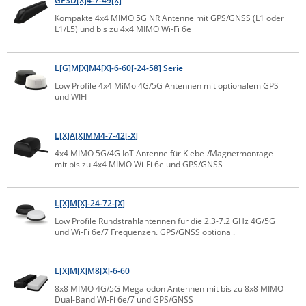
GPSD[X]4-7-49[X]
Raritan
Kompakte 4x4 MIMO 5G NR Antenne mit GPS/GNSS (L1 oder
L1/L5) und bis zu 4x4 MIMO Wi-Fi 6e
Riello UPS
Server Technology
L[G]M[X]M4[X]-6-60[-24-58] Serie
Siretta
Low Profile 4x4 MiMo 4G/5G Antennen mit optionalem GPS
und WIFI
SIRIO Antenne
Sunbird
L[X]A[X]MM4-7-42[-X]
Tactical Software
4x4 MIMO 5G/4G IoT Antenne für Klebe-/Magnetmontage
mit bis zu 4x4 MIMO Wi-Fi 6e und GPS/GNSS
TEKTELIC
Teltonika
L[X]M[X]-24-72-[X]
Unwired Networks
Low Profile Rundstrahlantennen für die 2.3-7.2 GHz 4G/5G
und Wi-Fi 6e/7 Frequenzen. GPS/GNSS optional.
Vision
WATTECO
L[X]M[X]M8[X]-6-60
Westermo
8x8 MIMO 4G/5G Megalodon Antennen mit bis zu 8x8 MIMO
Yuasa
Dual-Band Wi-Fi 6e/7 und GPS/GNSS