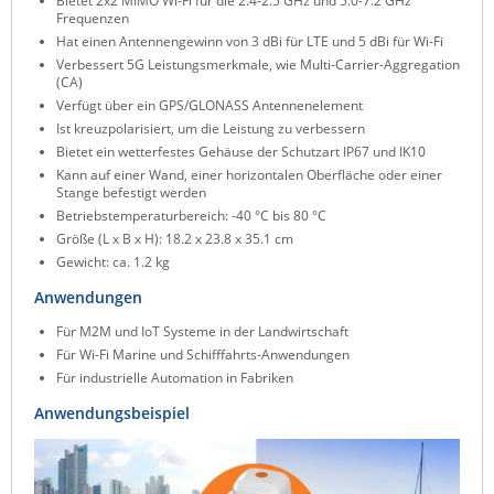
Bietet 2x2 MIMO Wi-Fi für die 2.4-2.5 GHz und 5.0-7.2 GHz
Frequenzen
ZPE Systems
Hat einen Antennengewinn von 3 dBi für LTE und 5 dBi für Wi-Fi
Verbessert 5G Leistungsmerkmale, wie Multi-Carrier-Aggregation
(CA)
Verfügt über ein GPS/GLONASS Antennenelement
News zu unseren Herstellern
Ist kreuzpolarisiert, um die Leistung zu verbessern
Bietet ein wetterfestes Gehäuse der Schutzart IP67 und IK10
Kann auf einer Wand, einer horizontalen Oberfläche oder einer
Stange befestigt werden
Betriebstemperaturbereich: -40 °C bis 80 °C
Größe (L x B x H): 18.2 x 23.8 x 35.1 cm
Gewicht: ca. 1.2 kg
Anwendungen
Für M2M und IoT Systeme in der Landwirtschaft
Für Wi-Fi Marine und Schifffahrts-Anwendungen
Für industrielle Automation in Fabriken
Anwendungsbeispiel