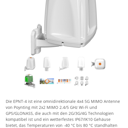
Comet System
Energiemessung
Energieverteilung
IP, WLAN & GSM Sensorik
IoT - Internet of Things
CompleTech
IPC, Industrielle Netzwerktechnik & WLAN
Contemporary Controls
Datenlogger
Remote I/O
Industrielle Netzwerktechnik / Kommunikation
Industrielle Computer
Sonstige
Digi
Eaton
Wi-Fi - WLAN - Wireless
Serverräume
RMA / Rücksendung / Support
Elsys
IT Netzwerktechnik / Kommunikation
Enginko - mcf88
Fokus Technologies
Gefen
Gude
Guntermann & Drunck
Die EPNT-4 ist eine omnidirektionale 4x4 5G MIMO Antenne
High Sec Labs
von Poynting mit 2x2 MIMO 2.4/5 GHz Wi-Fi und
GPS/GLONASS, die auch mit den 2G/3G/4G Technologien
HW group
kompatibel ist und ein wetterfestes IP67/IK10 Gehäuse
bietet, das Temperaturen von -40 °C bis 80 °C standhalten
Icron