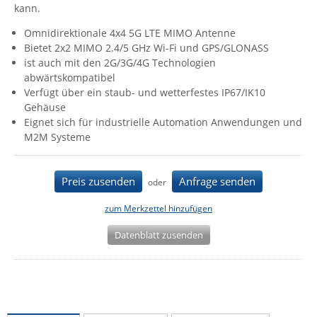
kann.
IEC Lock
Omnidirektionale 4x4 5G LTE MIMO Antenne
Ihse
Bietet 2x2 MIMO 2.4/5 GHz Wi-Fi und GPS/GLONASS
Kerlink
ist auch mit den 2G/3G/4G Technologien
abwärtskompatibel
Kramer Electronics
Verfügt über ein staub- und wetterfestes IP67/IK10
KVM TEC
Gehäuse
Eignet sich für industrielle Automation Anwendungen und
Legrand
M2M Systeme
LigoWave
Milesight
Preis zusenden
Anfrage senden
oder
Moxa
zum Merkzettel hinzufügen
Netio
Datenblatt zusenden
Panorama Antennas
PatchSee
Power Kingdom
Poynting