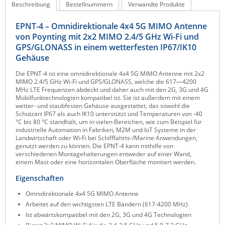
Beschreibung
Bestellnummern
Verwandte Produkte
Raritan
EPNT-4 – Omnidirektionale 4x4 5G MIMO Antenne
Riello UPS
von Poynting mit 2x2 MIMO 2.4/5 GHz Wi-Fi und
Server Technology
GPS/GLONASS in einem wetterfesten IP67/IK10
Gehäuse
Siretta
Die EPNT-4 ist eine omnidirektionale 4x4 5G MIMO Antenne mit 2x2
SIRIO Antenne
MIMO 2.4/5 GHz Wi-Fi und GPS/GLONASS, welche die 617—4200
MHz LTE Frequenzen abdeckt und daher auch mit den 2G, 3G und 4G
Sunbird
Mobilfunktechnologien kompatibel ist. Sie ist außerdem mit einem
wetter- und staubfesten Gehäuse ausgestattet, das sowohl die
Tactical Software
Schutzart IP67 als auch IK10 unterstützt und Temperaturen von -40
°C bis 80 °C standhält, um in vielen Bereichen, wie zum Beispiel für
TEKTELIC
industrielle Automation in Fabriken, M2M und IoT Systeme in der
Landwirtschaft oder Wi-Fi bei Schifffahrts-/Marine Anwendungen,
Teltonika
genutzt werden zu können. Die EPNT-4 kann mithilfe von
verschiedenen Montagehalterungen entweder auf einer Wand,
Unwired Networks
einem Mast oder eine horizontalen Oberfläche montiert werden.
Vision
Eigenschaften
WATTECO
Omnidirektionale 4x4 5G MIMO Antenne
Westermo
Arbeitet auf den wichtigsten LTE Bändern (617-4200 MHz)
Ist abwärtskompatibel mit den 2G, 3G und 4G Technologien
Yuasa