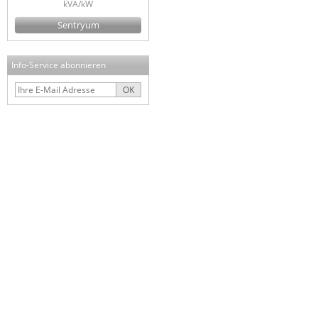
kVA/kW
Sentryum
Info-Service abonnieren
OK