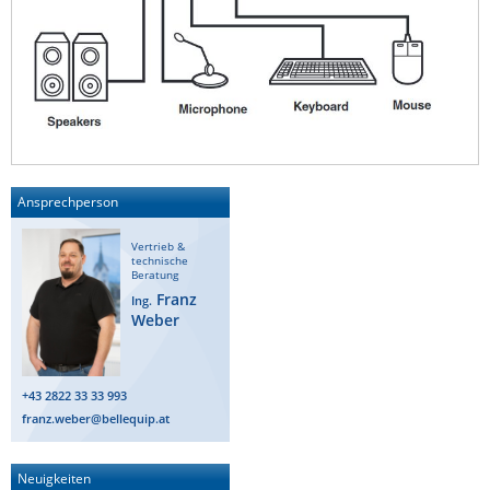
Ansprechperson
Vertrieb &
technische
Beratung
Franz
Ing.
Weber
+43 2822 33 33 993
franz.weber@bellequip.at
Neuigkeiten