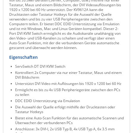
von bis zu zwei Geräten (Server, Computer, usw.) mithilfe nur einer
Tastatur, Maus und einem Bildschirm, der DVI Videoauflösungen bis
Raritan
1920 x 1200 bei 60 Hz unterstützt. Der KV9612A kann die
Drucktasten oder Tastatur Hotkeys für die Auswahl der Quelle
Riello UPS
verwenden und bis zu vier USB Peripheriegeräte zwischen den
Computern teilen. Er bietet DDC EDID Unterstützung via Emulation
Server Technology
und ist mit Windows, Mac und Linux Geräten kompatibel. Dieser 2-
Port DVI KVM Switch ermöglicht es die Audiokanäle unabhängig von
Siretta
den Video- und USB-Kanälen zu schalten und verfügt über einen
Auto-Scan Funktion, mit der die verbundenen Geräte automatische
SIRIO Antenne
gescannt und überwacht werden können.
Sunbird
Eigenschaften
Tactical Software
ServSwitch DT DVI KVM Switch
Kontrolliert 2x Computer via nur einer Tastatur, Maus und einem
TEKTELIC
DVI Bildschirm
Teltonika
Unterstützt DVI Video mit Auflösungen bis 1920 x 1200 bei 60 Hz
Ermöglicht es bis zu 4x USB Peripheriegeräte zwischen den PCs
Unwired Networks
zu teilen
DDC EDID Unterstützung via Emulation
Vision
Die Auswahl der Quelle erfolgt mithilfe der Drucktasten oder
WATTECO
Tastatur Hotkeys
Bietet eine Auto-Scan Funktion für das automatische Scannen und
Westermo
Überwachen der verbundenen PCs
Anschlüsse: 3x DVI-I, 2x USB Typ B, 4x USB Typ A, 6x 3.5 mm
Yuasa