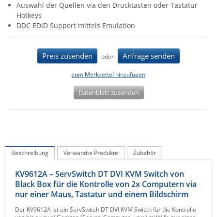
Auswahl der Quellen via den Drucktasten oder Tastatur
IEC Lock
Hotkeys
DDC EDID Support mittels Emulation
Ihse
Kerlink
Preis zusenden
Anfrage senden
oder
Kramer Electronics
KVM TEC
zum Merkzettel hinzufügen
Legrand
Datenblatt zusenden
LigoWave
Milesight
Moxa
Netio
Beschreibung
Verwandte Produkte
Zubehör
Panorama Antennas
KV9612A – ServSwitch DT DVI KVM Switch von
PatchSee
Black Box für die Kontrolle von 2x Computern via
nur einer Maus, Tastatur und einem Bildschirm
Power Kingdom
Der KV9612A ist ein ServSwitch DT DVI KVM Switch für die Kontrolle
Poynting