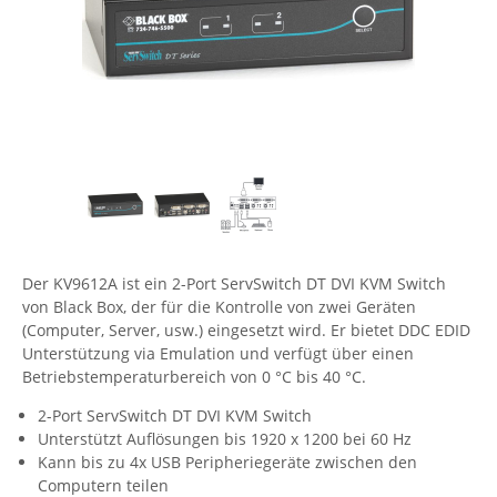
Comet System
Energiemessung
Energieverteilung
IP, WLAN & GSM Sensorik
IoT - Internet of Things
CompleTech
IPC, Industrielle Netzwerktechnik & WLAN
Contemporary Controls
Datenlogger
Remote I/O
Industrielle Netzwerktechnik / Kommunikation
Industrielle Computer
Sonstige
Digi
Eaton
Wi-Fi - WLAN - Wireless
Serverräume
RMA / Rücksendung / Support
Elsys
IT Netzwerktechnik / Kommunikation
Enginko - mcf88
Fokus Technologies
Der KV9612A ist ein 2-Port ServSwitch DT DVI KVM Switch
von Black Box, der für die Kontrolle von zwei Geräten
Gefen
(Computer, Server, usw.) eingesetzt wird. Er bietet DDC EDID
Gude
Unterstützung via Emulation und verfügt über einen
Betriebstemperaturbereich von 0 °C bis 40 °C.
Guntermann & Drunck
High Sec Labs
2-Port ServSwitch DT DVI KVM Switch
Unterstützt Auflösungen bis 1920 x 1200 bei 60 Hz
HW group
Kann bis zu 4x USB Peripheriegeräte zwischen den
Computern teilen
Icron