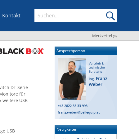
Kontakt
Merkzettel
(
0
)
Ansprechperson
Vertrieb &
technische
Beratung
Franz
Ing.
Weber
itch DT Serie
Monitore für
x weitere USB
+43 2822 33 33 993
franz.weber@bellequip.at
Neuigkeiten
tige USB