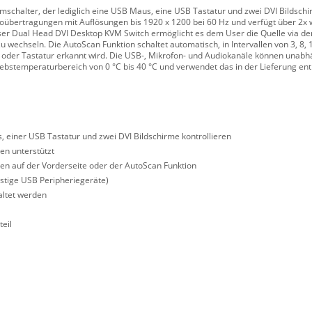
schalter, der lediglich eine USB Maus, eine USB Tastatur und zwei DVI Bildschi
eoübertragungen mit Auflösungen bis 1920 x 1200 bei 60 Hz und verfügt über 2x 
ser Dual Head DVI Desktop KVM Switch ermöglicht es dem User die Quelle via de
u wechseln. Die AutoScan Funktion schaltet automatisch, in Intervallen von 3, 8,
s oder Tastatur erkannt wird. Die USB-, Mikrofon- und Audiokanäle können unabh
bstemperaturbereich von 0 °C bis 40 °C und verwendet das in der Lieferung enth
 einer USB Tastatur und zwei DVI Bildschirme kontrollieren
en unterstützt
ten auf der Vorderseite oder der AutoScan Funktion
nstige USB Peripheriegeräte)
ltet werden
eil