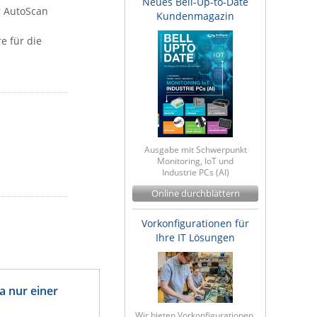
Neues Bell-Up-to-Date
r AutoScan
Kundenmagazin
e für die
Ausgabe mit Schwerpunkt
Monitoring, IoT und
Industrie PCs (AI)
Online durchblättern
Vorkonfigurationen für
Ihre IT Lösungen
a nur einer
Wir bieten Vorkonfigurationen,