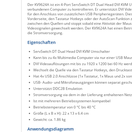
Der KV9624A ist ein 4-Port ServSwitch DT Dual Head DVI KVM Um
verbundenen Computer zu kontrollieren. Er unterstützt DVI Vid
für den Anschluss von zusätzlichen USB Peripheriegeräten. Die
Vorderseite, den Tastatur Hotkeys oder der AutoScan Funktion z
zwischen den Quellen und stoppt sobald eine Aktivität der Mau
Videosignalen gewechselt werden. Der KV9624A hat einen Betrie
die Stromversorgung.
Eigenschaften
ServSwitch DT Dual Head DVI KVM Umschalter
Kann bis zu 4x Multimedia Computer via nur einer USB Maus,
DVI Videoauflösungen mit bis zu 1920 x 1200 bei 60 Hz werd
Wechselt die Quelle via den Tastatur Hotkeys, den Drucktas
Hat 4x USB 2.0 Anschlüsse (1x Tastatur, 1x Maus und 2x so
USB- Audio- und Mikrofonausgängen können separat gescha
Unterstützt DDC2B Emulation
Stromversorgung via dem in der Lieferung enthaltenen Netzt
Ist mit mehreren Betriebssystemen kompatibel
Betriebstemperatur von 0 °C bis 40 °C
Größe (L x B x H): 22 x 13 x 6.4 cm
Gewicht: ca. 1.86 kg
Anwendungsdiagramm