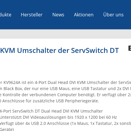
dukte
Hersteller
News
Aktionen
Über uns
 KVM Umschalter der ServSwitch DT
r KV9624A ist ein 4-Port Dual Head DVI KVM Umschalter der ServSw
n Black Box, der nur eine USB Maus, eine USB Tastatur und 2x DVI 
e Kontrolle der verbundenen Computer benötigt. Er verfügt über 2
0 Anschlüsse für zusätzliche USB Peripheriegeräte.
4-Port ServSwitch DT Dual Head DVI KVM Umschalter
Unterstützt DVI Videoauslösungen bis 1920 x 1200 bei 60 Hz
Verfügt über 4x USB 2.0 Anschlüsse (1x Maus, 1x Tastatur, 2x sons
Geräte)