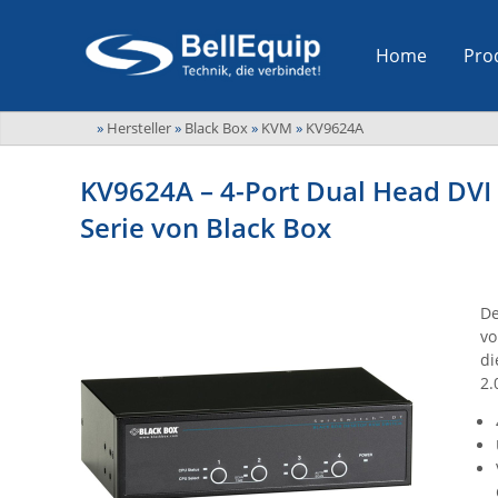
Home
Pro
»
Hersteller
»
Black Box
»
KVM
»
KV9624A
KV9624A – 4-Port Dual Head DVI
Serie von Black Box
De
vo
di
2.