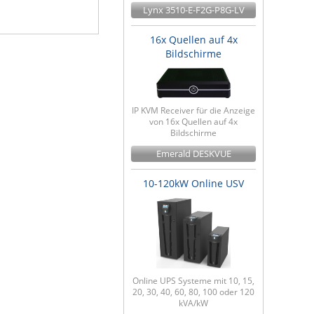
Lynx 3510-E-F2G-P8G-LV
16x Quellen auf 4x
Bildschirme
IP KVM Receiver für die Anzeige
von 16x Quellen auf 4x
Bildschirme
Emerald DESKVUE
10-120kW Online USV
Online UPS Systeme mit 10, 15,
20, 30, 40, 60, 80, 100 oder 120
kVA/kW